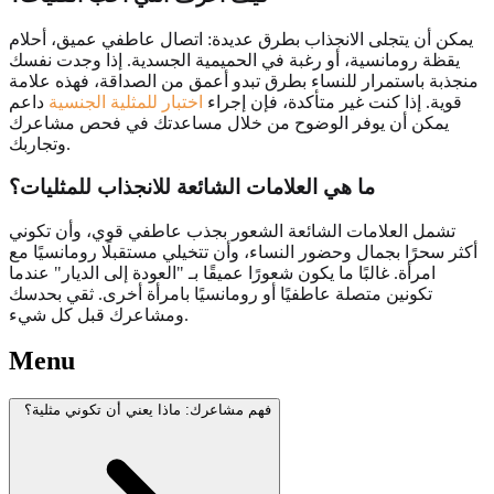
يمكن أن يتجلى الانجذاب بطرق عديدة: اتصال عاطفي عميق، أحلام
يقظة رومانسية، أو رغبة في الحميمية الجسدية. إذا وجدت نفسك
منجذبة باستمرار للنساء بطرق تبدو أعمق من الصداقة، فهذه علامة
قوية. إذا كنت غير متأكدة، فإن إجراء
اختبار للمثلية الجنسية
داعم
يمكن أن يوفر الوضوح من خلال مساعدتك في فحص مشاعرك
وتجاربك.
ما هي العلامات الشائعة للانجذاب للمثليات؟
تشمل العلامات الشائعة الشعور بجذب عاطفي قوي، وأن تكوني
أكثر سحرًا بجمال وحضور النساء، وأن تتخيلي مستقبلًا رومانسيًا مع
امرأة. غالبًا ما يكون شعورًا عميقًا بـ "العودة إلى الديار" عندما
تكونين متصلة عاطفيًا أو رومانسيًا بامرأة أخرى. ثقي بحدسك
ومشاعرك قبل كل شيء.
Menu
فهم مشاعرك: ماذا يعني أن تكوني مثلية؟