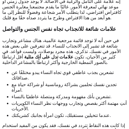
إنه علامة على التأمل والرغبة في الأصالة. لا يوجد جدول زمني أو
موعد نهائي لمعرفة الأمور. غالبًا ما يقدم مجتمعنا مغايرة الجنس
كافتراض افتراضي، لذا يتطلب الأمر شجاعة وفضولًا للنظر إلى ما
هو أبعد من هذا الافتراض وطرح ما يتردد صداه حقًا مع قلبك.
علامات شائعة للانجذاب تجاه نفس الجنس والتواصل
في حين أنه لا توجد قائمة مرجعية عالمية، هناك مشاعر وتجارب
شائعة قد تشير إلى الانجذاب للنساء. قد تتعرفين على بعض هذه
الأمور في نفسك. تذكري، هذه مجرد بوصلات، وليست قواعد. في
كثير من الأحيان، تكون
علامات تدل على أنك مثلية
أقل ارتباطًا
بالصور النمطية الخارجية وأكثر ارتباطًا بالمشاعر الداخلية.
تشعرين بجذب عاطفي قوي تجاه النساء يبدو مختلفًا عن
صداقاتك.
تجدين نفسك تحلمين بشراكة رومانسية أو شراكة حياة مع
امرأة.
تشعرين بأنك مفهومة ومدركة ومتصلة عاطفيًا بالنساء.
أنتِ مهتمة أكثر بقصص وتجارب ووجهات نظر النساء الكويريات
الأخريات.
عندما تتخيلين مستقبلك، تكون امرأة بجانبك كشريكتك.
إذا كانت هذه النقاط تتردد في نفسك، فقد يكون من المفيد استخدام