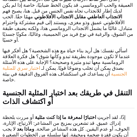
العميقة والحب الرومانسي. قد يكون الخط ضبابيًا، خاصة إذا لم يكن
لديك إطار للانجذاب تجاه نفس الجنس من قبل. هنا، يصبح فهم
الانجذاب العاطفي مقابل الانجذاب الأفلاطوني
مهمًا حقًا. الحب
الأفلاطوني عميق وذو مغزى، ويستند إلى قيم مشتركة واحترام
متبادل. غالبًا ما يشمل الانجذاب الرومانسي هذا، ولكنه يضيف طبقة
من الشوق، والرغبة في نوع فريد من الحميمية، وغالبًا، مكونًا جسديًا
أو حسيًا.
اسألي نفسك: هل أريد بناء حياة مع هذه الشخصية؟ هل أفكر فيها
عندما لا تكون موجودة بطريقة تبدو وكأنها شوق؟ هل فكرة العلاقة
الرومانسية معها تبدو مثيرة وصحيحة؟ الإجابة على هذه الأسئلة
بصدق يمكن أن تجلب وضوحًا قويًا. يمكن لـ
اختبار سري للمثلية
الجنسية
أن يساعدك في استكشاف هذه الفروق الدقيقة في بيئة
خاصة.
التنقل في طريقك بعد اختبار المثلية الجنسية
أو اكتشاف الذات
إذًا، لقد أجريتِ
اختبارًا لمعرفة ما إذا كنت مثلية
أو مررت بلحظة
إدراك عميق. قد تشعرين بمزيج من المشاعر: الارتياح، الإثارة،
الخوف، أو عدم اليقين. كل هذه المشاعر صالحة.
وماذا بعد
لا يجب
أن يكون قفزة ضخمة ومخيفة. إنها سلسلة من الخطوات الصغيرة