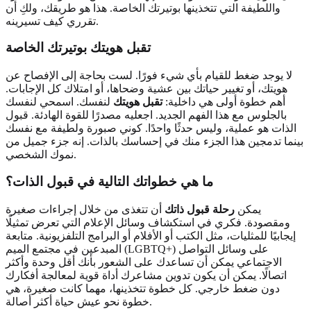
واللطيفة التي تتخذينها بوتيرتك الخاصة. هذا هو طريقك، ولكِ أن
تقرري كيف تسيرينه.
تقبل هويتك بوتيرتك الخاصة
لا يوجد ضغط للقيام بأي شيء فورًا. لست بحاجة إلى الإفصاح عن
هويتك، أو تغيير حياتك بين عشية وضحاها، أو امتلاك كل الإجابات.
أهم خطوة أولى هي داخلية:
تقبل هويتك
لنفسك. اسمحي لنفسك
بالجلوس مع هذا الفهم الجديد. اجعليه مصدرًا للقوة الهادئة. قبول
الذات هو عملية، وليس حدثًا واحدًا. كوني صبورة ولطيفة مع نفسك
بينما تدمجين هذا الجزء منك في إحساسك بالذات. إنه جزء جميل من
نموك الشخصي.
ما هي خطواتك التالية في قبول الذات؟
يمكن
رحلة قبول ذاتك
أن تتغذى من خلال إجراءات صغيرة
ومقصودة. فكري في استكشاف وسائل الإعلام التي تعرض تمثيلًا
إيجابيًا للمثليات، مثل الكتب أو الأفلام أو البرامج التلفزيونية. متابعة
المبدعين في مجتمع الميم (LGBTQ+) على وسائل التواصل
الاجتماعي يمكن أن تساعدك على الشعور بأنك أقل وحدة وأكثر
اتصالًا. يمكن أن يكون تدوين مشاعرك أداة قوية لمعالجة أفكارك
دون ضغط خارجي. كل خطوة تتخذينها، مهما كانت صغيرة، هي
خطوة نحو عيش حياة أكثر أصالة.