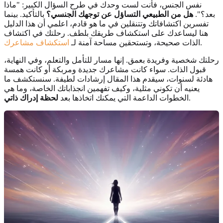
نفس الجنس، فأنت لست وحدك في طرح السؤال الكبير: "ماذا
بعد؟".
هل من الطبيعي التساؤل عن توجهك الجنسي؟
بالتأكيد. بينما
تفسرين اكتشافاتك وتتنقلين في ما هو قادم، اعلمي أن هذا الدليل
هنا ليساعدك على استكشاف طريقك بلطف. رحلتك في اكتشاف
.
الذات صحيحة، وتستحقين مساحة آمنة لـ
استكشاف مشاعرك
رحلتك شخصية وفريدة بعمق. إنها مسار للتأمل والتعلم، وفي النهاية،
قبول الذات. سواء كانت مشاعرك جديدة ومربكة أو كانت همسة
هادئة لسنوات، سيقدم هذا المقال إرشادات لطيفة. سنستكشف ما
يعنيه أن تكوني مثلية، وكيف تفهمين انجذاباتك الخاصة، وما هي
.
الخطوات الداعمة التي يمكنك اتخاذها بعد
لحظة إدراك ذاتي