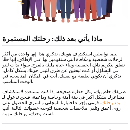
ماذا يأتي بعد ذلك: رحلتك المستمرة
بينما تواصلين استكشاف هويتك، تذكري هذا: إنها واحدة من أكثر
الرحلات شخصية ومكافأة التي ستقومين بها على الإطلاق. إنها حقًا
تتعلق بتكريم ذاتك الحقيقية وبناء حياة مليئة بالفرح. سواء بدأتِ للتو
في التساؤل أو كنت تبحثين عن طرق لتبني هويتك بشكل كامل،
تذكري أن تكوني لطيفة مع نفسك. أنتِ في المكان المناسب، في
الوقت المناسب.
طريقك خاص بك، وكل خطوة صحيحة. إذا كنتِ مستعدة لاستكشاف
مشاعرك بشكل أكبر في بيئة آمنة وخاصة وداعمة، فنحن ندعوكِ لـ
بدء رحلتك
. قومي بإجراء اختبارنا المجاني والسري للحصول على
رؤى أعمق وتلقي ملاحظات شخصية لتوجيه خطواتك التالية. أنتِ
لست وحدك، ورحلتك مهمة.