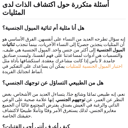
أسئلة متكررة حول اكتشاف الذات لدى
المثليات
هل أنا مثلية أم ثنائية الميول الجنسية؟
إنه سؤال تطرحه العديد من النساء على أنفسهن. الفرق الأساسي هو
أن المثليات ينجذبن حصريًا إلى النساء الأخريات، بينما تنجذب
ثنائيات
الميول الجنسية
إلى أكثر من جنس واحد. الميول الجنسية هي طيف،
والتسميات هي أدوات لمساعدتنا على فهم أنفسنا، وليست صناديق
جامدة. لا بأس إذا كانت مشاعرك معقدة. استكشافها بأداة مثل
اختبار الميول الجنسية للمثليات
يمكن أن يساعدك على التفكير في
أنماط انجذابك الفريدة.
هل من الطبيعي التساؤل عن توجهك الجنسي؟
نعم، إنه طبيعي تمامًا وشائع جدًا. يتساءل العديد من الأشخاص، بغض
النظر عن العمر، عن
توجههم الجنسي
. إنها علامة صحية على الوعي
الذاتي والرغبة في العيش بصدق. يفترض المجتمع غالبًا أن الجميع
مغايرو الجنس، لذلك يستغرق الأمر وقتًا وتأملًا طبيعيًا لاكتشاف
حقيقتك الخاصة.
كيف أعرف أنني أحب الفتيات؟