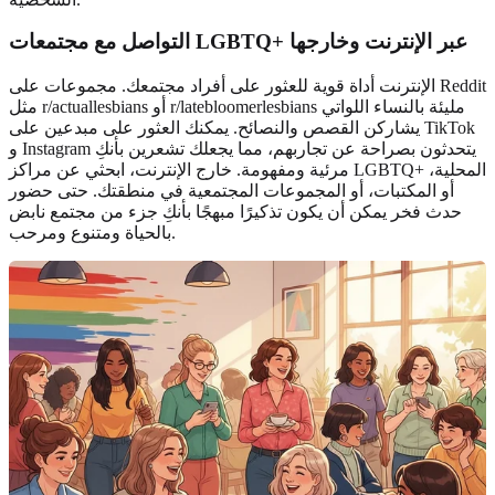
مجتمعات LGBTQ+ عبر الإنترنت وخارجها
التواصل مع
الإنترنت أداة قوية للعثور على أفراد مجتمعك. مجموعات على Reddit
مثل r/actuallesbians أو r/latebloomerlesbians مليئة بالنساء اللواتي
يشاركن القصص والنصائح. يمكنك العثور على مبدعين على TikTok
و Instagram يتحدثون بصراحة عن تجاربهم، مما يجعلك تشعرين بأنكِ
مرئية ومفهومة. خارج الإنترنت، ابحثي عن مراكز LGBTQ+ المحلية،
أو المكتبات، أو المجموعات المجتمعية في منطقتك. حتى حضور
حدث فخر يمكن أن يكون تذكيرًا مبهجًا بأنكِ جزء من مجتمع نابض
بالحياة ومتنوع ومرحب.