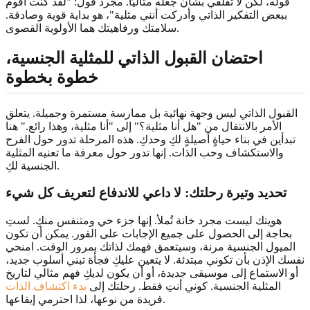
قوله، لكن لا تقلقي بشأن جعله مثاليًا. مجرد قول: "لقد كنت أقوم
ببعض التفكير الذاتي وأدركت أنني مثلية"، هو بداية قوية وصادقة.
سلامتك ورفاهيتك هما الأولوية القصوى.
احتضان
القبول الذاتي للمثلية الجنسية
،
خطوة بخطوة
القبول الذاتي ليس وجهة نهائية بل ممارسة مستمرة وجميلة. يتعلق
الأمر بالانتقال من "هل أنا مثلية؟" إلى "أنا مثلية، وهذا رائع." هنا
تبدأين في بناء حياةٍ أصيلةٍ لكِ وحدكِ. هذه المرحلة تدور حول الفرح
والاستكشاف وحب الذات. إنها تدور حول معرفة ما تعنيه المثلية
الجنسية لكِ.
تحديد وتيرة رحلتك
: لا داعي للاندفاع لتعريف كل شيء
هويتك ليست مجرد خانة تُملأ. إنها جزء حي ومتنفس منكِ. لستِ
بحاجة إلى الحصول على جميع الإجابات على الفور. يمكن أن تكون
الميول الجنسية مرنة، وسيتعمق فهمك لذاتك بمرور الوقت. امنحي
نفسك الإذن بأن تكوني مبتدئة. لا يتعين عليكِ فجأة تبني أسلوب جديد،
أو الاستماع إلى موسيقى جديدة، أو أن يكون لديكِ فهم مثالي لتاريخ
المثلية الجنسية. كوني أنتِ فقط. رحلتك إلى
بدء اكتشاف الذات
فريدة من نوعها، لذا احترمي إيقاعها.