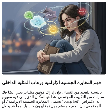
فهم
المغايرة الجنسية الإلزامية
ورهاب المثلية الداخلي
بالنسبة للعديد من النساء، فإن إدراك كونهن مثليات يعني أيضًا فك
سنوات من التكييف المجتمعي. هذا هو المكان الذي يأتي فيه مفهوم
يسمى "المغايرة الجنسية الإلزامية"، أو "comp-het". إنه الافتراض
المجتمعي بأن الجميع مستقيمون (مغايرون جنسيًا)، مما قد يجعل