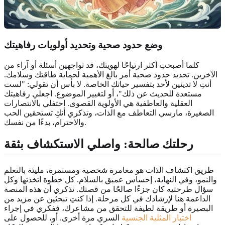
وضع
حدود صحية
وتحديد أولويات رفاهيتك
كلما أصبحتِ أكثر ارتياحًا لهويتك، قد تواجهين أسئلة أو آراء من
الآخرين. تحديد حدود صحية أمر بالغ الأهمية لحماية طاقتك وسلامك.
أنتِ لا تدينين لأحد بتفسير حياتك الخاصة. لا بأس أن تقولي: "لست
مستعدة للحديث عن ذلك"، أو لتغيير الموضوع. اجعلي رفاهيتك
العقلية والعاطفية هي الأولوية القصوى. احتفلي بالانتصارات
الصغيرة، مارسي التعاطف مع الذات، وتذكري أنكِ تستحقين الحب
والاحترام، بدءًا من نفسك.
رحلتك صالحة: واصلي الاستكشاف بثقة
طريق اكتشاف الذات هو مغامرة شخصية ومستمرة، مليئة بالتعلم
والنمو، وفي النهاية، إحساس عميق بالسلام. كل خطوة اتخذتها وكل
سؤال طرحتيه كان جزءًا صالحًا من قصتك. تذكري أن هذه المنصة
الداعمة هنا لإرشادك في كل مرحلة. إذا كنتِ تبحثين عن مزيد من
البصيرة أو طريقة لطيفة للتحقق من مشاعرك، ففكري في إجراء
اختبار المثلية الجنسية
السري مرة أخرى. أو، للحصول على