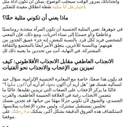
وانجذاباتك بمرور الوقت سيجلب الوضوح. يمكن أن تكون أداة مثل
نقطة انطلاق مفيدة للتفكير.
اختبار هل أنا مثلية
ماذا يعني أن تكوني مثلية حقًا؟
في جوهرها، تعني المثلية الجنسية أن تكون المرأة منجذبة رومانسيًا
وعاطفيًا و/أو جسديًا إلى نساء أخريات. ومع ذلك، فإن المعنى
الشخصي فريد لكل فرد. بالنسبة للبعض، إنه جزء عميق الجذور من
هويتهم؛ وبالنسبة للآخرين، يتعلق الأمر أيضًا بالمجتمع والثقافة
المشتركة. في النهاية، أنتِ من تحددين ما يعنيه ذلك لكِ.
الانجذاب العاطفي مقابل الانجذاب الأفلاطوني: كيف
تميزين بين الإعجاب والانجذاب نحو الفتيات
قد يكون هذا صعبًا، خاصة مع المغايرة الجنسية الإلزامية. سؤال جيد
لتسأليه نفسك هو: "هل أريد أن أكون
معها
، أم أريد أن
أكون مثلها
؟"
غالبًا ما يركز الإعجاب على الصفات التي تريدين تقليدها. غالبًا ما
يتضمن الانجذاب رغبة في العلاقة الحميمة العاطفية، والقرب
الجسدي، والشوق لأن تكوني جزءًا مهمًا من حياتها. قد تجدين نفسك
تحلمين بمستقبل مشترك، وليس مجرد الإعجاب بملابسها.
لاستكشاف هذه الفروق الدقيقة بشكل أكبر، يمكنك
بدء رحلتك
على
موقعنا.