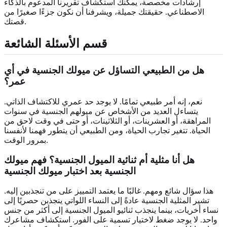
إرشادات مخصصة، يمكنك استكشاف تقريرنا المدعوم بالذكاء
الاصطناعي. حقيقتك جميلة، ويشرفنا أن نكون جزءًا صغيرًا من
قصتك.
قسم الأسئلة الشائعة
هل من الطبيعي التساؤل عن ميولك الجنسية في أي
عمر؟
نعم، إنه أمر طبيعي تمامًا. لا يوجد حد عمري للاكتشاف الذاتي.
يتساءل العديد من الأشخاص عن ميولهم الجنسية في سنوات
المراهقة، أو العشرينات، أو الثلاثينات، أو حتى في وقت لاحق من
الحياة. تتغير تجارب الحياة، ومن الطبيعي أن يتطور فهمنا لأنفسنا
بمرور الوقت.
هل أنا مثلية أم ثنائية الميول الجنسية؟ فهم ميولك
الجنسية بعد اختبار ميولك الجنسية
هذا سؤال شائع ومهم. غالبًا ما يعتمد التمييز على من تنجذبين إليه.
تشير المثلية الجنسية عادةً إلى النساء اللواتي ينجذبن حصريًا إلى
نساء أخريات، بينما ينجذب ثنائيو الميول الجنسية إلى أكثر من جنس
واحد. لا يوجد ضغط لاختيار تسمية على الفور. استكشاف مشاعرك