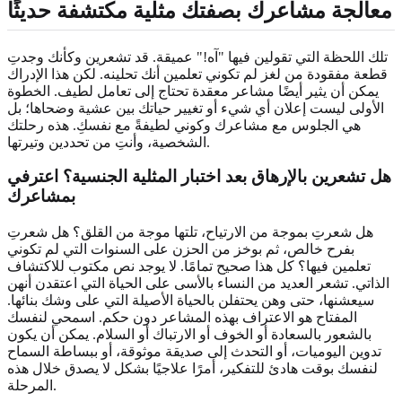
معالجة مشاعرك بصفتك
مثلية مكتشفة حديثًا
تلك اللحظة التي تقولين فيها "آه!" عميقة. قد تشعرين وكأنك وجدتِ
قطعة مفقودة من لغز لم تكوني تعلمين أنك تحلينه. لكن هذا الإدراك
يمكن أن يثير أيضًا مشاعر معقدة تحتاج إلى تعامل لطيف. الخطوة
الأولى ليست إعلان أي شيء أو تغيير حياتك بين عشية وضحاها؛ بل
هي الجلوس مع مشاعرك وكوني لطيفةً مع نفسكِ. هذه رحلتك
الشخصية، وأنتِ من تحددين وتيرتها.
هل تشعرين بالإرهاق بعد اختبار المثلية الجنسية؟ اعترفي
بمشاعرك
هل شعرتِ بموجة من الارتياح، تلتها موجة من القلق؟ هل شعرتِ
بفرح خالص، ثم بوخز من الحزن على السنوات التي لم تكوني
تعلمين فيها؟ كل هذا صحيح تمامًا. لا يوجد نص مكتوب للاكتشاف
الذاتي. تشعر العديد من النساء بالأسى على الحياة التي اعتقدن أنهن
سيعشنها، حتى وهن يحتفلن بالحياة الأصيلة التي على وشك بنائها.
المفتاح هو الاعتراف بهذه المشاعر دون حكم. اسمحي لنفسك
بالشعور بالسعادة أو الخوف أو الارتباك أو السلام. يمكن أن يكون
تدوين اليوميات، أو التحدث إلى صديقة موثوقة، أو ببساطة السماح
لنفسك بوقت هادئ للتفكير، أمرًا علاجيًا بشكل لا يصدق خلال هذه
المرحلة.