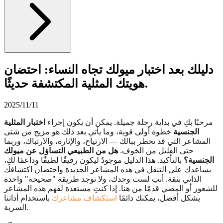
دليلك بعد اختبار ميولك تجاه النساء: احتضان
هويتك المثلية المكتشفة حديثًا.
2025/11/11
مرحبًا بكِ في بداية رحلة جميلة. يمكن أن يكون إجراء
اختبار المثلية
الجنسية
خطوة أولى قوية، وما يأتي بعد ذلك هو مزيج من شتى
المشاعر التي قد تخطر ببالك — الارتياح، والإثارة، والارتباك، وربما
حتى القليل من الخوف.
هل من الطبيعي التساؤل عن ميولك
الجنسية؟
بالتأكيد. هذا الدليل موجودٌ ليكون رفيقًا لطيفًا وداعمًا لكِ،
يساعدك على التنقل في هذه المشاعر الجديدة واحتضان اكتشافك
الذاتي بثقة. أنتِ لست وحدك، ولا توجد طريقة "صحيحة" واحدة
للشعور أو المضي قدمًا من هنا. إذا كنتِ مستعدة لفهم هذه المشاعر
بشكل أفضل، يمكنك دائمًا
استكشاف مشاعرك
باستخدام أداتنا
السرية.