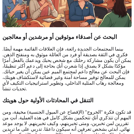
البحث عن
أصدقاء موثوقين
أو مرشدين أو معالجين
بينما المجتمعات الجديدة رائعة، فإن العلاقات القائمة مهمة أيضًا.
فكري في الثقة بصديقة أو فرد من العائلة موثوق به ومنفتح الذهن.
يمكن أن يكون مشاركة رحلتك مع شخص يحبك ويدعمك بالفعل أمرًا
مؤكدًا بشكل لا يصدق. إذا شعرتِ أنكِ بحاجة إلى دعم أكثر تنظيمًا،
فإن البحث عن معالج داعم لمجتمع الميم عين يمكن أن يغير حياتك.
يمكن للمعالج توفير مساحة آمنة وغير قضائية لاستكشاف هويتك،
ومعالجة رهاب المثلية الداخلي، وتطوير استراتيجيات التكيف لأي
تحديات تنشأ.
التنقل في
المحادثات الأولية
حول هويتك
قد تكون فكرة "الخروج" (الإفصاح عن الميول الجنسية) مخيفة، ومن
المهم أن تتذكري أنكِ تتحكمين بشكل كامل في هذه العملية. أنتِ من
تقررين لمن تخبرين، ومتى تخبرينهم، وكيف تخبرينهم. لا يوجد موعد
نهائي. ابدئي بشخص تعرفين أنه سيكون داعمًا. تدربي على ما تريدين