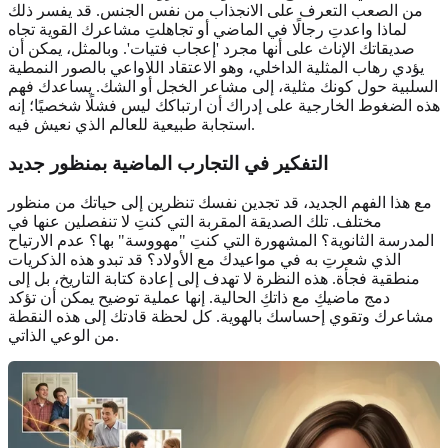
من الصعب التعرف على الانجذاب من نفس الجنس. قد يفسر ذلك
لماذا واعدتِ رجالًا في الماضي أو تجاهلتِ مشاعرك القوية تجاه
صديقاتك الإناث على أنها مجرد 'إعجاب فتيات'. وبالمثل، يمكن أن
يؤدي رهاب المثلية الداخلي، وهو الاعتقاد اللاواعي بالصور النمطية
السلبية حول كونك مثلية، إلى مشاعر الخجل أو الشك. يساعدك فهم
هذه الضغوط الخارجية على إدراك أن ارتباكك ليس فشلًا شخصيًا؛ إنه
استجابة طبيعية للعالم الذي نعيش فيه.
التفكير في
التجارب الماضية
بمنظور جديد
مع هذا الفهم الجديد، قد تجدين نفسك تنظرين إلى حياتك من منظور
مختلف. تلك الصديقة المقربة التي كنتِ لا تنفصلين عنها في
المدرسة الثانوية؟ المشهورة التي كنتِ "مهووسة" بها؟ عدم الارتياح
الذي شعرتِ به في مواعيدك مع الأولاد؟ قد تبدو هذه الذكريات
منطقية فجأة. هذه النظرة لا تهدف إلى إعادة كتابة التاريخ، بل إلى
دمج ماضيكِ مع ذاتكِ الحالية. إنها عملية توضيح يمكن أن تؤكد
مشاعرك وتقوي إحساسك بالهوية. كل لحظة قادتك إلى هذه النقطة
من الوعي الذاتي.