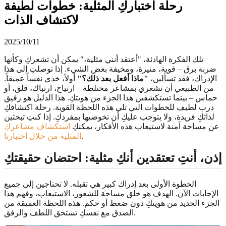
رحلة اختباركِ المثلية: خطوات لطيفة
لاكتشاف الذات
2025/10/11
تلك الفكرة الهادئة، "أعتقد أنني مثلية،" يمكن أن تشعركِ وكأنها
ضربة برق – قوية، منيرة، ومخيفة بعض الشيء. إذا توصلتِ إلى هذا
الإدراك، فقد تسألين،
"ماذا أفعل بعد ذلك؟"
أولاً، خذي نفساً عميقاً.
من الطبيعي أن تشعري بمشاعر مختلطة – ارتياح، ارتباك، قلق، أو
حماس – بينما تستكشفين هذا الجزء من هويتكِ. هذا الدليل هو رفيق
درب لطيف للخطوات التي تلي هذه اللحظة القوية. رحلة اكتشافكِ
لذاتكِ فريدة، ولا يتوجب عليكِ أن تخوضيها بمفردكِ. إذا كنتِ تبحثين
عن مساحة آمنة لاستيعاب هذه الأفكار، يمكنكِ
استكشاف مشاعركِ
.
المثلية من خلال اختبارنا
إذن، أنتِ تعتقدين أنكِ مثلية: احتضان حقيقتكِ
الخطوة الأولى بعد إدراك كبير هي تقبله. لا تحتاجين إلى جميع
الإجابات الآن. الهدف هو خلق مساحة للشعور، الاستيعاب، وفهم هذا
الجزء الجديد من هويتكِ دون ضغط أو حكم. هذه اللحظة العميقة من
الصدق مع نفسكِ تستحق اللطف والرفق.