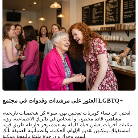
وقدوات في مجتمع LGBTQ+
العثور على
مرشدات
ابحثي عن نساء كويريات تعجبين بهن، سواء كن شخصيات تاريخية،
مشاهير، قادة مجتمع، أو أشخاص في دائرتكِ الاجتماعية. رؤية
مثليات أخريات يعشن حياة كاملة وسعيدة يوفر خارطة طريق قوية
لمستقبلكِ. يمكنهن تقديم الإلهام، الحكمة، والطمأنينة العميقة بأنكِ
لستِ وحدكِ وأن حياة مليئة بالبهجة ممكنة.