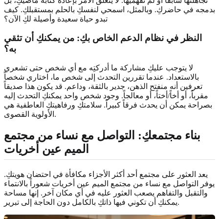
تجاهلتها سابقاً أو لم تفهميها. لا يتعلق الأمر بإعادة كتابة ماضيكِ، بل
بدمجه في حاضركِ. وبالمثل، اسمحي لنفسكِ بالحلم بمستقبلكِ. كيف
تبدو حياة سعيدة وأصيلة لكِ الآن؟
النظر في
نظام الدعم
الخاص بكِ: من يمكنكِ أن تثقي
به؟
لا يتوجب عليكِ مشاركة ما أدركتِه مع أي شخص حتى تشعري
بالاستعداد. عندما تقررين التحدث إلى شخص ما، اختاري شخصاً
تعرفين أنه منفتح الذهن، جدير بالثقة، وداعم. قد يكون هذا صديقاً
مقرباً، أو أخاً/أختاً، أو معالجاً. وجود شخص واحد يمكنكِ التحدث إليه
بصراحة يمكن أن يحدث فرقاً كبيراً. سلامتكِ ورفاهيتكِ العاطفية هي
الأولوية القصوى.
بناء مجتمعكِ
: التواصل مع نساء من مجتمع
الميم عين أخريات
يعد العثور على مجتمع أحد أكثر الأجزاء مكافأة في احتضان هويتكِ.
يوفر التواصل مع نساء من مجتمع الميم عين أخريات شعوراً بالانتماء
والتقبل والتفاهم يصعب العثور عليه في أي مكان آخر. إنها مساحة
يمكنكِ أن تكوني فيها ذاتكِ بالكامل دون الحاجة إلى تبرير.