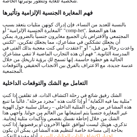
شخصية للغاية وتتطور بوتيرتها الخاصة.
فهم
المغايرة الجنسية الإلزامية
وتأثيرها
بالنسبة للعديد من النساء، فإن إدراك كونهن مثليات يتعقد بسبب
"المغايرة الجنسية الإلزامية" أو "comp-het". هذا هو الضغط
المجتمعي والافتراض بأن الجميع مغايرون جنسياً بالضرورة. يمكن
أن يجعلكِ تشككين في مشاعركِ، مما يجعلكِ تفكرين، "لكنني
واعدت رجالاً من قبل،" أو "اعتقدت أنني كنت معجبة بذلك الفتى في
المدرسة الثانوية." فهم أن هذه التجارب الماضية لا تنفي مشاعركِ
الحالية هو خطوة حاسمة. إنها تسمح لكِ برؤية تاريخكِ من خلال
عدسة جديدة، مع الاعتراف بالفرق بين الانجذاب الحقيقي والتوقعات
المجتمعية.
التعامل مع
الشك
والتوقعات الداخلية
الشك رفيق شائع في رحلة اكتشاف الذات. قد تقلقين إذا كنتِ
"مثلية بما فيه الكفاية" أو إذا كانت هذه "مجرد مرحلة". غالباً ما تنبع
هذه المشاعر من رهاب المثلية الداخلي – رسائل سلبية حول الهوية
غير المغايِرة جنسياً يتم استيعابها من العالم من حولنا. واجهي هذا
الشك من خلال إحاطة نفسكِ بقصص وتأكيدات مثلية إيجابية.
تذكري، هويتكِ ليست ليوافق عليها الآخرون أو يرفضونها. إذا كنتِ
بحاجة إلى مساحة خاصة لتنظيم هذه المشاعر، يمكن أن يكون
أداة مفيدة للتفكير.
اختبار اكتشاف الذات للمثليات السري