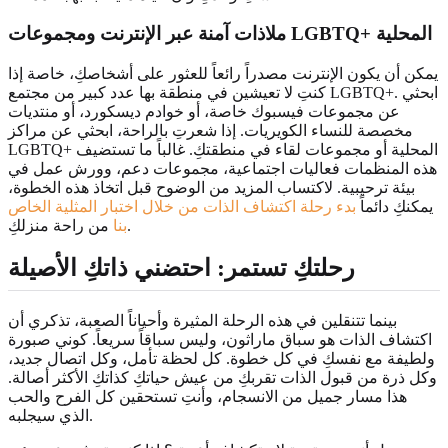
ومجموعات LGBTQ+ المحلية
ملاذات آمنة عبر الإنترنت
يمكن أن يكون الإنترنت مصدراً رائعاً للعثور على أشخاصكِ، خاصة إذا
كنتِ لا تعيشين في منطقة بها عدد كبير من مجتمع LGBTQ+. ابحثي
عن مجموعات فيسبوك خاصة، أو خوادم ديسكورد، أو منتديات
مخصصة للنساء الكويريات. إذا شعرتِ بالراحة، ابحثي عن مراكز
LGBTQ+ المحلية أو مجموعات لقاء في منطقتكِ. غالباً ما تستضيف
هذه المنظمات فعاليات اجتماعية، مجموعات دعم، وورش عمل في
بيئة ترحيبية. لاكتساب المزيد من الوضوح قبل اتخاذ هذه الخطوة،
يمكنكِ دائماً
بدء رحلة اكتشاف الذات من خلال اختبار المثلية الخاص
من راحة منزلكِ.
بنا
رحلتكِ تستمر: احتضني ذاتكِ الأصيلة
بينما تتنقلين في هذه الرحلة المثيرة وأحياناً الصعبة، تذكري أن
اكتشاف الذات هو سباق ماراثون، وليس سباقاً سريعاً. كوني صبورة
ولطيفة مع نفسكِ في كل خطوة. كل لحظة تأمل، وكل اتصال جديد،
وكل ذرة من قبول الذات تقربكِ من عيش حياتكِ كذاتكِ الأكثر أصالة.
هذا مسار جميل من الانسجام، وأنتِ تستحقين كل الفرح والحب
الذي سيجلبه.