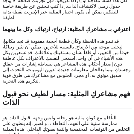
كان هذا كشفاً مفاجئاً أو إدراكاً تدريجياً، فإن تجربتكِ صالحة. لا يوجد
جدول زمني لاكتشاف الذات. إذا كنتِ تبحثين عن طريقة خاصة
للتفكير، يمكن أن يكون اختبار المثلية عبر الإنترنت نقطة بداية
لطيفة.
اعترفي بـ
مشاعركِ المثلية
: ارتياح، ارتباك، وكل ما بينهما
قد تبدو هذه اللحظة وكأن قطعة أحجية مفقودة قد تجد مكانها،
لتجلب موجة من الارتياح. بالنسبة للآخرين، يمكن أن تثير ارتباكاً،
خوفاً من التغيير، أو قلقاً بشأن مستقبلكِ وعلاقاتكِ. قد تشعرين بكل
هذه الأشياء في آن واحد. اسمحي لنفسكِ بالاعتراف بكل عاطفة
دون إصدار أحكام. هذه المشاعر هي ببساطة إشارات من عقلكِ
وجسدكِ بينما يعالجان معلومات جديدة. تدوين اليوميات، التحدث إلى
صديق موثوق به، أو مجرد الجلوس مع مشاعركِ هي طرق قوية
لتكريم هذه التجربة.
فهم مشاعركِ المثلية
: مسار لطيف نحو قبول
الذات
التأقلم مع كونكِ مثلية هو رحلة، وليس وجهة. قبول الذات هو
ممارسة مبنية على الفهم، التعاطف، والصبر. إنه ينطوي على
التخلص من التوقعات المجتمعية والثقة بصوتكِ الداخلي. هذه العملية