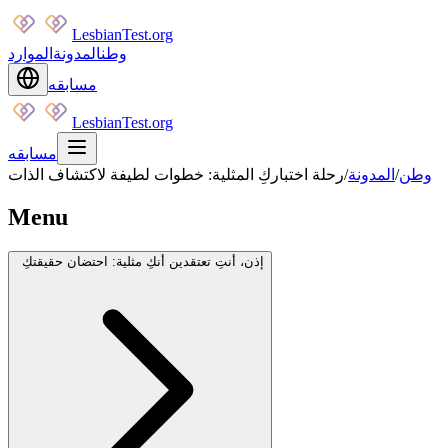
LesbianTest.org
وطن
المدونة
الموارد
مسابقه
LesbianTest.org
مسابقه
وطن
/
المدونة
/
رحلة اختباركِ المثلية: خطوات لطيفة لاكتشاف الذات
Menu
إذن، أنتِ تعتقدين أنكِ مثلية: احتضان حقيقتكِ