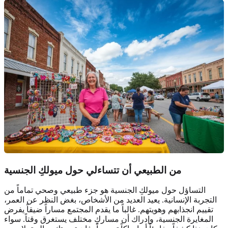
من الطبيعي أن
تتساءلي حول ميولكِ الجنسية
التساؤل حول ميولكِ الجنسية هو جزء طبيعي وصحي تماماً من
التجربة الإنسانية. يعيد العديد من الأشخاص، بغض النظر عن العمر،
تقييم انجذابهم وهويتهم. غالباً ما يقدم المجتمع مساراً ضيقاً يفرض
المغايرة الجنسية، وإدراك أن مساركِ مختلف يستغرق وقتاً. سواء