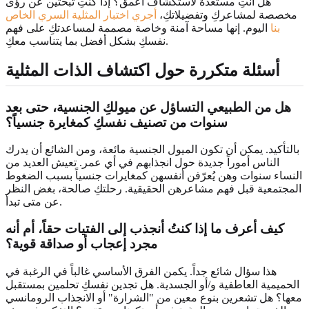
هل أنتِ مستعدة لاستكشاف أعمق؟ إذا كنتِ تبحثين عن رؤى
مخصصة لمشاعركِ وتفضيلاتكِ،
أجري اختبار المثلية السري الخاص
بنا
اليوم. إنها مساحة آمنة وخاصة مصممة لمساعدتكِ على فهم
نفسكِ بشكل أفضل بما يتناسب معكِ.
أسئلة متكررة حول اكتشاف الذات المثلية
هل من الطبيعي التساؤل عن ميولكِ الجنسية، حتى بعد
سنوات من تصنيف نفسكِ كمغايرة جنسياً؟
بالتأكيد. يمكن أن تكون الميول الجنسية مائعة، ومن الشائع أن يدرك
الناس أموراً جديدة حول انجذابهم في أي عمر. تعيش العديد من
النساء سنوات وهن يُعرّفن أنفسهن كمغايرات جنسياً بسبب الضغوط
المجتمعية قبل فهم مشاعرهن الحقيقية. رحلتكِ صالحة، بغض النظر
عن متى تبدأ.
كيف أعرف ما إذا كنتُ أنجذب إلى الفتيات حقاً، أم أنه
مجرد إعجاب أو صداقة قوية؟
هذا سؤال شائع جداً. يكمن الفرق الأساسي غالباً في الرغبة في
الحميمية العاطفية و/أو الجسدية. هل تجدين نفسكِ تحلمين بمستقبل
معها؟ هل تشعرين بنوع معين من "الشرارة" أو الانجذاب الرومانسي