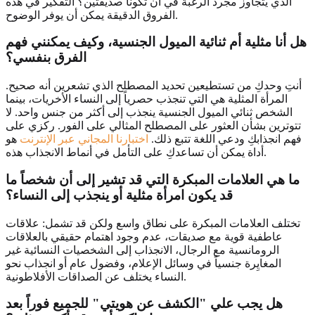
الذي يتجاوز مجرد الرغبة في أن تكونا صديقتين؟ التفكير في هذه
الفروق الدقيقة يمكن أن يوفر الوضوح.
هل أنا مثلية أم ثنائية الميول الجنسية، وكيف يمكنني فهم
الفرق بنفسي؟
أنتِ وحدكِ من تستطيعين تحديد المصطلح الذي تشعرين أنه صحيح.
المرأة المثلية هي التي تنجذب حصرياً إلى النساء الأخريات، بينما
الشخص ثنائي الميول الجنسية ينجذب إلى أكثر من جنس واحد. لا
تتوترين بشأن العثور على المصطلح المثالي على الفور. ركزي على
فهم انجذابكِ ودعي اللغة تتبع ذلك.
اختبارنا المجاني عبر الإنترنت
هو
أداة يمكن أن تساعدكِ على التأمل في أنماط الانجذاب هذه.
ما هي العلامات المبكرة التي قد تشير إلى أن شخصاً ما
قد يكون امرأة مثلية أو ينجذب إلى النساء؟
تختلف العلامات المبكرة على نطاق واسع ولكن قد تشمل: علاقات
عاطفية قوية مع صديقات، عدم وجود اهتمام حقيقي بالعلاقات
الرومانسية مع الرجال، الانجذاب إلى الشخصيات النسائية غير
المغايِرة جنسياً في وسائل الإعلام، وفضول عام أو انجذاب نحو
النساء يختلف عن الصداقات الأفلاطونية.
هل يجب علي "الكشف عن هويتي" للجميع فوراً بعد