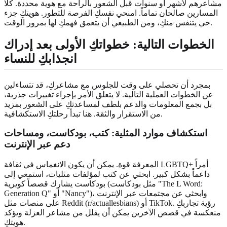
مشاعرهم لأشهر أو سنوات قبل الشعور بالراحة مع هوية محددة. كلا
المسارين صالحان تماماً. امنحي نفسكِ الفرصة للتطور. هويتكِ جزء
حي يتنفس منكِ، ومن الطبيعي أن يتعمق فهمكِ لها بمرور الوقت.
الخطوات التالية
: خطواتكِ الأولى بعد إدراك
انجذابكِ للنساء
بمجرد أن تحصلي على وقت للجلوس مع مشاعركِ، قد تتساءلين
عن الخطوات العملية التالية. لا يتعلق الأمر بإجراء تغييرات جذرية،
بل بجمع المعلومات والدعم بلطف لمساعدتكِ على الشعور بمزيد
من الاستقرار والثقة. هنا تبدأ رحلتكِ الاستكشافية.
استكشاف
موارد المثلية
: كتب، بودكاست، ومساحات
دعم عبر الإنترنت
المعرفة قوة. يمكن أن يكون الانغماس في ثقافة LGBTQ+ أمراً
داعماً بشكل كبير. ابحثي عن كتب لمؤلفات مثليات، استمعي إلى
بودكاست يشارك قصصاً كويرية (مثل بودكاست "The L Word:
Generation Q" أو "Nancy")، وابحثي عن مجتمعات عبر الإنترنت
على منصات مثل Reddit (r/actuallesbians) أو TikTok. رؤية تجاربكِ
منعكسة في قصص الآخرين يمكن أن يقلل من مشاعر العزلة ويؤكد
هويتكِ.