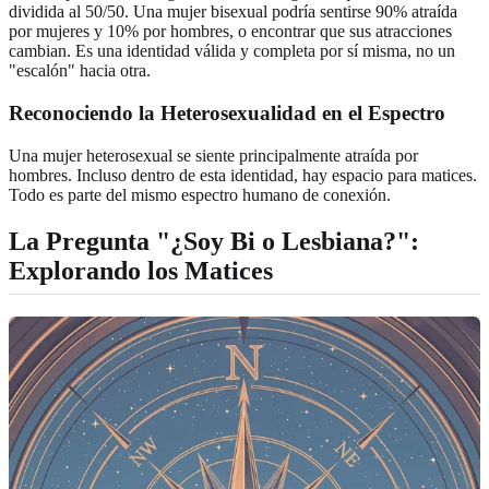
dividida al 50/50. Una mujer bisexual podría sentirse 90% atraída
por mujeres y 10% por hombres, o encontrar que sus atracciones
cambian. Es una identidad válida y completa por sí misma, no un
"escalón" hacia otra.
Reconociendo la Heterosexualidad en el Espectro
Una mujer heterosexual se siente principalmente atraída por
hombres. Incluso dentro de esta identidad, hay espacio para matices.
Todo es parte del mismo espectro humano de conexión.
La Pregunta "¿Soy Bi o Lesbiana?":
Explorando los Matices