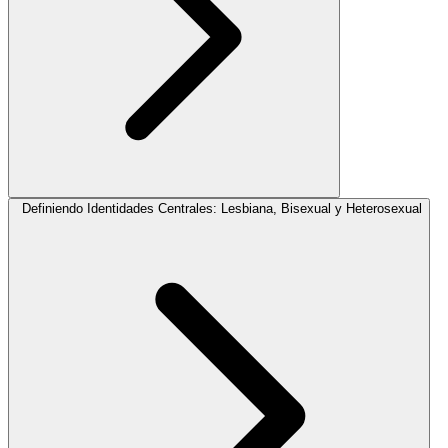
Definiendo Identidades Centrales: Lesbiana, Bisexual y Heterosexual