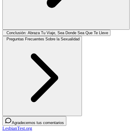
Conclusión: Abraza Tu Viaje, Sea Donde Sea Que Te Lleve
Preguntas Frecuentes Sobre la Sexualidad
Agradecemos tus comentarios
LesbianTest.org