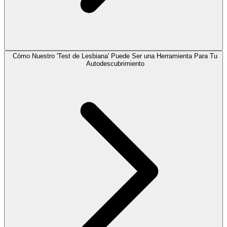
Cómo Nuestro 'Test de Lesbiana' Puede Ser una Herramienta Para Tu
Autodescubrimiento