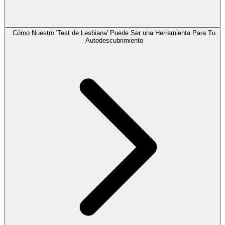
Cómo Nuestro 'Test de Lesbiana' Puede Ser una Herramienta Para Tu
Autodescubrimiento