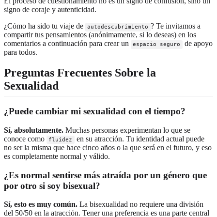
El proceso de cuestionamiento no es un signo de confusión, sino un
signo de coraje y autenticidad.
¿Cómo ha sido tu viaje de
? Te invitamos a
autodescubrimiento
compartir tus pensamientos (anónimamente, si lo deseas) en los
comentarios a continuación para crear un
de apoyo
espacio seguro
para todos.
Preguntas Frecuentes Sobre la
Sexualidad
¿Puede cambiar mi sexualidad con el tiempo?
Sí, absolutamente.
Muchas personas experimentan lo que se
conoce como
en su atracción. Tu identidad actual puede
fluidez
no ser la misma que hace cinco años o la que será en el futuro, y eso
es completamente normal y válido.
¿Es normal sentirse más atraída por un género que
por otro si soy bisexual?
Sí, esto es muy común.
La bisexualidad no requiere una división
del 50/50 en la atracción. Tener una preferencia es una parte central