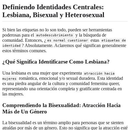
Definiendo Identidades Centrales:
Lesbiana, Bisexual y Heterosexual
Si bien las etiquetas no lo son todo, pueden ser herramientas
poderosas para el
y la búsqueda de
autodescubrimiento
comunidad. Entonces, ¿
estas
es normal cuestionar
etiquetas de
? Absolutamente. Aclaremos qué significan generalmente
identidad
estos términos comunes.
¿Qué Significa Identificarse Como Lesbiana?
Una lesbiana es una mujer que experimenta
atracción hacia
romántica, emocional y/o sexual duradera. Esta identidad
mujeres
es una piedra angular de la cultura y comunidad femenina queer,
representando una orientación completa y gratificante centrada en
las mujeres.
Comprendiendo la Bisexualidad: Atracción Hacia
Más de Un Género
La bisexualidad es un término amplio para personas que se sienten
atraídas por más de un género. Esto no significa que la atracción esté