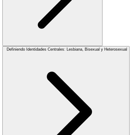
Definiendo Identidades Centrales: Lesbiana, Bisexual y Heterosexual