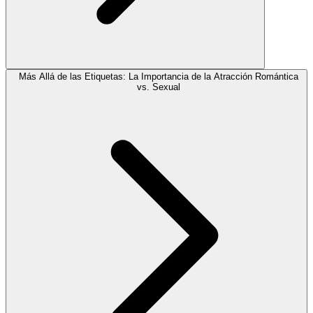
Más Allá de las Etiquetas: La Importancia de la Atracción Romántica
vs. Sexual