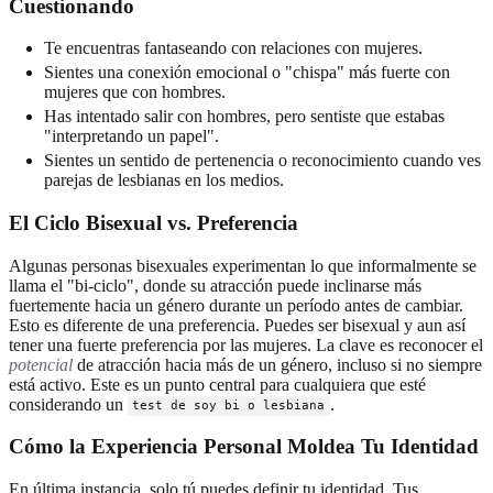
Cuestionando
Te encuentras fantaseando con relaciones con mujeres.
Sientes una conexión emocional o "chispa" más fuerte con
mujeres que con hombres.
Has intentado salir con hombres, pero sentiste que estabas
"interpretando un papel".
Sientes un sentido de pertenencia o reconocimiento cuando ves
parejas de lesbianas en los medios.
El Ciclo Bisexual vs. Preferencia
Algunas personas bisexuales experimentan lo que informalmente se
llama el "bi-ciclo", donde su atracción puede inclinarse más
fuertemente hacia un género durante un período antes de cambiar.
Esto es diferente de una preferencia. Puedes ser bisexual y aun así
tener una fuerte preferencia por las mujeres. La clave es reconocer el
potencial
de atracción hacia más de un género, incluso si no siempre
está activo. Este es un punto central para cualquiera que esté
considerando un
.
test de soy bi o lesbiana
Cómo la Experiencia Personal Moldea Tu Identidad
En última instancia, solo tú puedes definir tu identidad. Tus