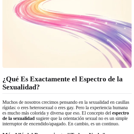
¿Qué Es Exactamente el Espectro de la
Sexualidad?
Muchos de nosotros crecimos pensando en la sexualidad en casillas
rígidas: o eres heterosexual o eres gay. Pero la experiencia humana
es mucho más colorida y diversa que eso. El concepto del
espectro
de la sexualidad
sugiere que la orientación sexual no es un simple
interruptor de encendido/apagado. En cambio, es un continuo.