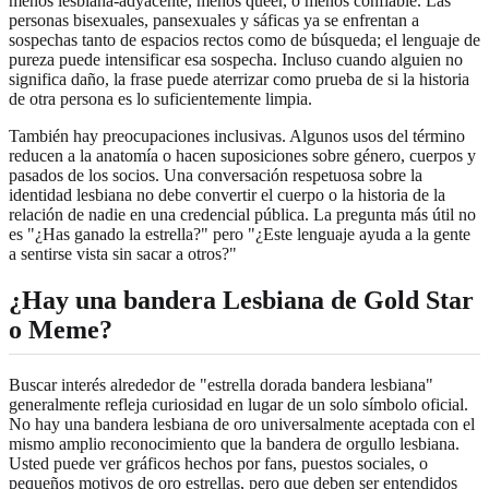
menos lesbiana-adyacente, menos queer, o menos confiable. Las
personas bisexuales, pansexuales y sáficas ya se enfrentan a
sospechas tanto de espacios rectos como de búsqueda; el lenguaje de
pureza puede intensificar esa sospecha. Incluso cuando alguien no
significa daño, la frase puede aterrizar como prueba de si la historia
de otra persona es lo suficientemente limpia.
También hay preocupaciones inclusivas. Algunos usos del término
reducen a la anatomía o hacen suposiciones sobre género, cuerpos y
pasados de los socios. Una conversación respetuosa sobre la
identidad lesbiana no debe convertir el cuerpo o la historia de la
relación de nadie en una credencial pública. La pregunta más útil no
es "¿Has ganado la estrella?" pero "¿Este lenguaje ayuda a la gente
a sentirse vista sin sacar a otros?"
¿Hay una bandera Lesbiana de Gold Star
o Meme?
Buscar interés alrededor de "estrella dorada bandera lesbiana"
generalmente refleja curiosidad en lugar de un solo símbolo oficial.
No hay una bandera lesbiana de oro universalmente aceptada con el
mismo amplio reconocimiento que la bandera de orgullo lesbiana.
Usted puede ver gráficos hechos por fans, puestos sociales, o
pequeños motivos de oro estrellas, pero que deben ser entendidos