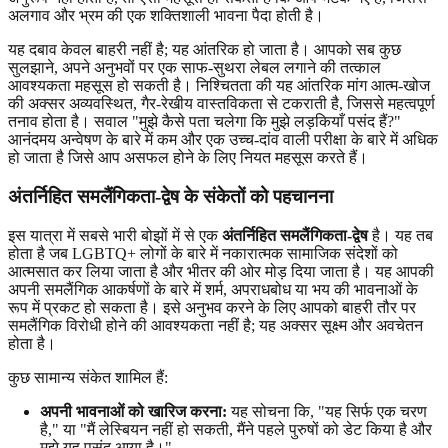
अलगाव और भ्रम की एक शक्तिशाली भावना पैदा होती है।
यह दबाव केवल बाहरी नहीं है; यह आंतरिक हो जाता है। आपको सब कुछ
सुलझाने, अपने अनुभवों पर एक साफ-सुथरा लेबल लगाने की तत्काल
आवश्यकता महसूस हो सकती है। निश्चितता की यह आंतरिक मांग आत्म-खोज
की अक्सर अव्यवस्थित, गैर-रेखीय वास्तविकता से टकराती है, जिससे महत्वपूर्ण
तनाव होता है। सवाल "मुझे कैसे पता चलेगा कि मुझे लड़कियाँ पसंद हैं?"
आनंदमय अन्वेषण के बारे में कम और एक उच्च-दांव वाली परीक्षा के बारे में अधिक
हो जाता है जिसे आप असफल होने के लिए नियत महसूस करते हैं।
अंतर्निहित समलैंगिकता-द्वेष के संकेतों को पहचानना
इस यात्रा में सबसे भारी बोझों में से एक
अंतर्निहित समलैंगिकता-द्वेष
है। यह तब
होता है जब LGBTQ+ लोगों के बारे में नकारात्मक सामाजिक संदेशों को
आत्मसात कर लिया जाता है और भीतर की ओर मोड़ दिया जाता है। यह आपकी
अपनी समलैंगिक आकर्षणों के बारे में शर्म, अपराधबोध या भय की भावनाओं के
रूप में प्रकट हो सकता है। इसे अनुभव करने के लिए आपको बाहरी तौर पर
समलैंगिक विरोधी होने की आवश्यकता नहीं है; यह अक्सर सूक्ष्म और अवचेतन
होता है।
कुछ सामान्य संकेत शामिल हैं:
अपनी भावनाओं को खारिज करना:
यह सोचना कि, "यह सिर्फ एक चरण
है," या "मैं लेस्बियन नहीं हो सकती, मैंने पहले पुरुषों को डेट किया है और
मुझे यह पसंद आया है।"