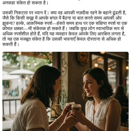
अनकहा संकेत हो सकता है।
उसकी निकटता पर ध्यान दें। क्या वह आपकी नज़दीक रहने के बहाने ढूंढती है,
जैसे कि किसी समूह में आपके बगल में बैठना या बात करते समय आपकी ओर
झुकना? हल्के, आकस्मिक स्पर्श—हंसते समय हाथ पर एक संक्षिप्त स्पर्श या एक
कोमल धक्का—भी संकेतक हो सकते हैं। जबकि कुछ लोग स्वाभाविक रूप से
अधिक स्पर्शशील होते हैं, यदि यह व्यवहार केवल आपके लिए आरक्षित लगता है,
तो यह एक मजबूत संकेत है कि उसकी भावनाएँ केवल दोस्ताना से अधिक हो
सकती हैं।