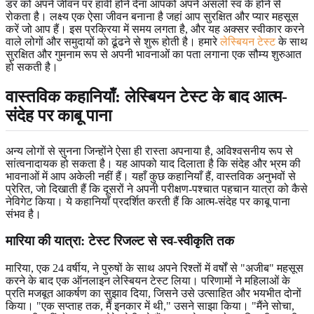
डर को अपने जीवन पर हावी होने देना आपको अपने असली स्व के होने से
रोकता है। लक्ष्य एक ऐसा जीवन बनाना है जहां आप सुरक्षित और प्यार महसूस
करें जो आप हैं। इस प्रक्रिया में समय लगता है, और यह अक्सर स्वीकार करने
वाले लोगों और समुदायों को ढूंढने से शुरू होती है। हमारे
लेस्बियन टेस्ट
के साथ
सुरक्षित और गुमनाम रूप से अपनी भावनाओं का पता लगाना एक सौम्य शुरुआत
हो सकती है।
वास्तविक कहानियाँ: लेस्बियन टेस्ट के बाद आत्म-
संदेह पर काबू पाना
अन्य लोगों से सुनना जिन्होंने ऐसा ही रास्ता अपनाया है, अविश्वसनीय रूप से
सांत्वनादायक हो सकता है। यह आपको याद दिलाता है कि संदेह और भ्रम की
भावनाओं में आप अकेली नहीं हैं। यहाँ कुछ कहानियाँ हैं, वास्तविक अनुभवों से
प्रेरित, जो दिखाती हैं कि दूसरों ने अपनी परीक्षण-पश्चात पहचान यात्रा को कैसे
नेविगेट किया। ये कहानियाँ प्रदर्शित करती हैं कि आत्म-संदेह पर काबू पाना
संभव है।
मारिया की यात्रा: टेस्ट रिजल्ट से स्व-स्वीकृति तक
मारिया, एक 24 वर्षीय, ने पुरुषों के साथ अपने रिश्तों में वर्षों से "अजीब" महसूस
करने के बाद एक ऑनलाइन लेस्बियन टेस्ट लिया। परिणामों ने महिलाओं के
प्रति मजबूत आकर्षण का सुझाव दिया, जिसने उसे उत्साहित और भयभीत दोनों
किया। "एक सप्ताह तक, मैं इनकार में थी," उसने साझा किया। "मैंने सोचा,