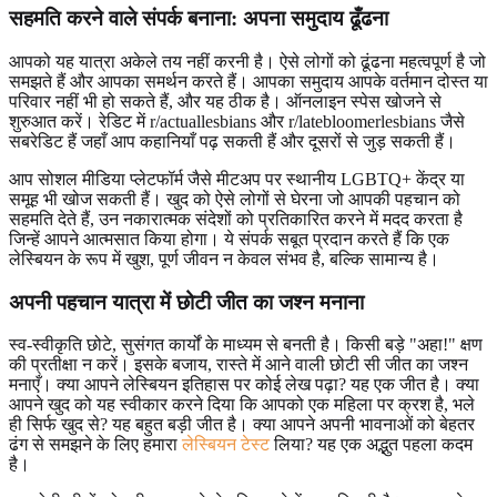
सहमति करने वाले संपर्क बनाना: अपना समुदाय ढूँढना
आपको यह यात्रा अकेले तय नहीं करनी है। ऐसे लोगों को ढूंढना महत्वपूर्ण है जो
समझते हैं और आपका समर्थन करते हैं। आपका समुदाय आपके वर्तमान दोस्त या
परिवार नहीं भी हो सकते हैं, और यह ठीक है। ऑनलाइन स्पेस खोजने से
शुरुआत करें। रेडिट में r/actuallesbians और r/latebloomerlesbians जैसे
सबरेडिट हैं जहाँ आप कहानियाँ पढ़ सकती हैं और दूसरों से जुड़ सकती हैं।
आप सोशल मीडिया प्लेटफॉर्म जैसे मीटअप पर स्थानीय LGBTQ+ केंद्र या
समूह भी खोज सकती हैं। खुद को ऐसे लोगों से घेरना जो आपकी पहचान को
सहमति देते हैं, उन नकारात्मक संदेशों को प्रतिकारित करने में मदद करता है
जिन्हें आपने आत्मसात किया होगा। ये संपर्क सबूत प्रदान करते हैं कि एक
लेस्बियन के रूप में खुश, पूर्ण जीवन न केवल संभव है, बल्कि सामान्य है।
अपनी पहचान यात्रा में छोटी जीत का जश्न मनाना
स्व-स्वीकृति छोटे, सुसंगत कार्यों के माध्यम से बनती है। किसी बड़े "अहा!" क्षण
की प्रतीक्षा न करें। इसके बजाय, रास्ते में आने वाली छोटी सी जीत का जश्न
मनाएँ। क्या आपने लेस्बियन इतिहास पर कोई लेख पढ़ा? यह एक जीत है। क्या
आपने खुद को यह स्वीकार करने दिया कि आपको एक महिला पर क्रश है, भले
ही सिर्फ खुद से? यह बहुत बड़ी जीत है। क्या आपने अपनी भावनाओं को बेहतर
ढंग से समझने के लिए हमारा
लेस्बियन टेस्ट
लिया? यह एक अद्भुत पहला कदम
है।