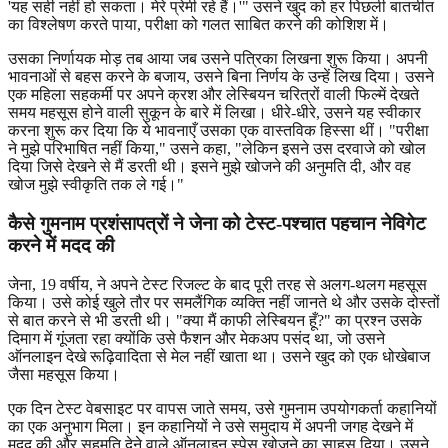
'यह सही नहीं हो सकता। मेरे प्रेमी रहे हैं।'" उसने खुद को हर पिछली बातचीत
का विश्लेषण करते पाया, परीक्षा को गलत साबित करने की कोशिश में।
उसका निर्णायक मोड़ तब आया जब उसने पत्रिका लिखना शुरू किया। अपनी
भावनाओं से बहस करने के बजाय, उसने बिना निर्णय के उन्हें लिख दिया। उसने
एक महिला सहकर्मी पर अपने क्रश और लेस्बियन चरित्रों वाली फिल्में देखते
समय महसूस होने वाली सुकून के बारे में लिखा। धीरे-धीरे, उसने यह स्वीकार
करना शुरू कर दिया कि ये भावनाएँ उसका एक वास्तविक हिस्सा थीं। "परीक्षा
ने मुझे परिभाषित नहीं किया," उसने कहा, "लेकिन इसने उस दरवाजे को खोल
दिया जिसे देखने से मैं डरती थी। इसने मुझे खोजने की अनुमति दी, और वह
खोज मुझे स्वीकृति तक ले गई।"
कैसे गुमनाम प्रशंसापत्रों ने जेना को टेस्ट-पश्चात पहचान नेविगेट
करने में मदद की
जेना, 19 वर्षीय, ने अपने टेस्ट रिजल्ट के बाद पूरी तरह से अलग-थलग महसूस
किया। उसे कोई खुले तौर पर समलैंगिक व्यक्ति नहीं जानते थे और उसके दोस्तों
से बात करने से भी डरती थी। "क्या मैं काफी लेस्बियन हूँ?" का प्रश्न उसके
दिमाग में गूंजता रहा क्योंकि उसे फैशन और मेकअप पसंद था, जो उसने
ऑनलाइन देखे रूढ़िवादिता से मेल नहीं खाता था। उसने खुद को एक धोखेबाज
जैसा महसूस किया।
एक दिन टेस्ट वेबसाइट पर वापस जाते समय, उसे गुमनाम उपयोगकर्ता कहानियों
का एक अनुभाग मिला। इन कहानियों ने उसे समुदाय में अपनी जगह देखने में
मदद की और सहमति देने वाले ऑनलाइन स्पेस खोजने का साहस दिया। उसने