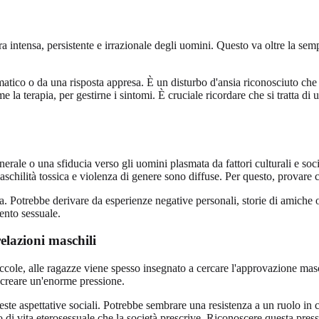
ra intensa, persistente e irrazionale degli uomini. Questo va oltre la sem
atico o da una risposta appresa. È un disturbo d'ansia riconosciuto che p
 la terapia, per gestirne i sintomi. È cruciale ricordare che si tratta di
rale o una sfiducia verso gli uomini plasmata da fattori culturali e socia
aschilità tossica e violenza di genere sono diffuse. Per questo, provare c
a. Potrebbe derivare da esperienze negative personali, storie di amiche 
ento sessuale.
elazioni maschili
ccole, alle ragazze viene spesso insegnato a cercare l'approvazione maschi
 creare un'enorme pressione.
ste aspettative sociali. Potrebbe sembrare una resistenza a un ruolo in 
 di vita eterosessuale che la società prescrive. Riconoscere questa pres