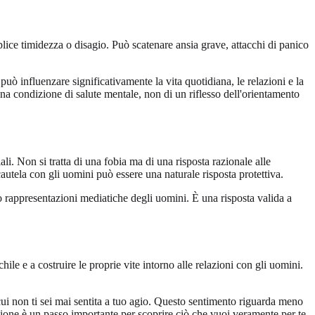
plice timidezza o disagio. Può scatenare ansia grave, attacchi di panico
uò influenzare significativamente la vita quotidiana, le relazioni e la
 una condizione di salute mentale, non di un riflesso dell'orientamento
li. Non si tratta di una fobia ma di una risposta razionale alle
autela con gli uomini può essere una naturale risposta protettiva.
o rappresentazioni mediatiche degli uomini. È una risposta valida a
le e a costruire le proprie vite intorno alle relazioni con gli uomini.
cui non ti sei mai sentita a tuo agio. Questo sentimento riguarda meno
sione è un passo importante per scoprire ciò che vuoi veramente per te