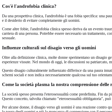
Cos'è l'androfobia clinica?
Da una prospettiva clinica, l'androfobia è una fobia specifica: una pau
e il desiderio di evitare completamente gli uomini.
Come altre fobie, l'androfobia clinica spesso deriva da un evento traum
carriera di una persona. Potrebbe essere necessario un trattamento, come
sessuale.
Influenze culturali sul disagio verso gli uomini
Oltre alla definizione clinica, molte donne sperimentano un disagio gene
esperienze vissute. Nel mondo di oggi, le discussioni su patriarcato, m
Questo disagio culturalmente influenzato differisce da una paura innat
schemi sociali e non indica necessariamente qualcosa sul tuo orientam
Come la società plasma la nostra comprensione delle r
La società spesso presenta l'eterosessualità come predefinita. Fin da pi
Questo concetto, talvolta chiamato "eterosessualità obbligatoria", può
Per alcune donne, il disagio verso gli uomini è una reazione contro que
la paura degli uomini e più la mancanza di connessione con il percorso