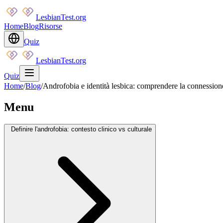
LesbianTest.org
Home
Blog
Risorse
Quiz
LesbianTest.org
Quiz
Home
/
Blog
/
Androfobia e identità lesbica: comprendere la connession
Menu
Definire l'androfobia: contesto clinico vs culturale