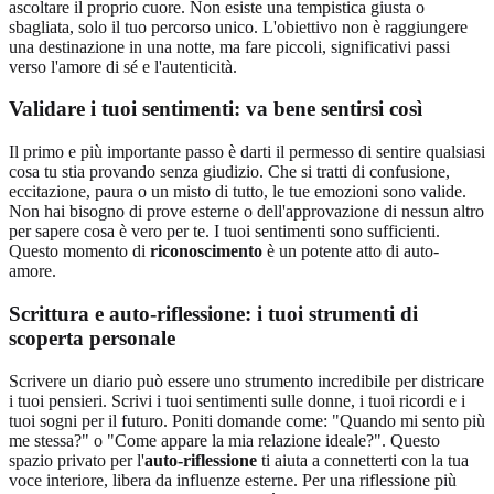
ascoltare il proprio cuore. Non esiste una tempistica giusta o
sbagliata, solo il tuo percorso unico. L'obiettivo non è raggiungere
una destinazione in una notte, ma fare piccoli, significativi passi
verso l'amore di sé e l'autenticità.
Validare i tuoi sentimenti: va bene sentirsi così
Il primo e più importante passo è darti il permesso di sentire qualsiasi
cosa tu stia provando senza giudizio. Che si tratti di confusione,
eccitazione, paura o un misto di tutto, le tue emozioni sono valide.
Non hai bisogno di prove esterne o dell'approvazione di nessun altro
per sapere cosa è vero per te. I tuoi sentimenti sono sufficienti.
Questo momento di
riconoscimento
è un potente atto di auto-
amore.
Scrittura e auto-riflessione: i tuoi strumenti di
scoperta personale
Scrivere un diario può essere uno strumento incredibile per districare
i tuoi pensieri. Scrivi i tuoi sentimenti sulle donne, i tuoi ricordi e i
tuoi sogni per il futuro. Poniti domande come: "Quando mi sento più
me stessa?" o "Come appare la mia relazione ideale?". Questo
spazio privato per l'
auto-riflessione
ti aiuta a connetterti con la tua
voce interiore, libera da influenze esterne. Per una riflessione più