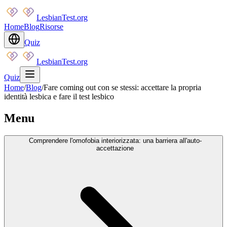
LesbianTest.org
Home
Blog
Risorse
Quiz
LesbianTest.org
Quiz
Home
/
Blog
/
Fare coming out con se stessi: accettare la propria
identità lesbica e fare il test lesbico
Menu
Comprendere l'omofobia interiorizzata: una barriera all'auto-
accettazione