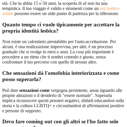
età. Che tu abbia 15 o 50 anni, la scoperta di sé non ha una
tempistica. Il tuo viaggio è valido e strumenti come un
test lesbico
online
possono essere un utile punto di partenza per la riflessione.
Quanto tempo ci vuole tipicamente per accettare la
propria identità lesbica?
Non esiste un calendario prestabilito per l'auto-accettazione. Per
alcuni, è una realizzazione improvvisa; per altri, è un processo
graduale che si svolge in mesi o anni. La cosa più importante è
procedere a un ritmo che ti sembri comodo e giusto, senza
confrontare il tuo percorso con quello di nessun altro.
Che sensazioni dà l'omofobia interiorizzata e come
posso superarla?
Può dare
sensazioni come
vergogna persistente, ansia riguardo alle
proprie attrazioni o il desiderio di "essere normale". Superarla
implica riconoscere questi pensieri negativi, sfidarli educandosi sulla
storia e la cultura LGBTQ+ e circondandosi di affermazioni positive
e persone di supporto.
Devo fare coming out con gli altri se l'ho fatto solo