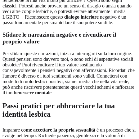
renderebbe la mia vita molto più difficile"? Questi sono segni
classici. Potresti anche provare un senso di disagio o ansia quando
vedi altre coppie lesbiche, o potresti evitare attivamente i media
LGBTQ+. Riconoscere questo
dialogo interiore
negativo è un
passo fondamentale per smantellare il suo potere su di te.
Sfidare le narrazioni negative e rivendicare il
proprio valore
Per sfidare queste narrazioni, inizia a interrogarti sulla loro origine.
Questi pensieri sono davvero tuoi, o sono echi di aspettative sociali
obsolete? Puoi rivendicare il tuo valore sostituendo
consapevolmente i pensieri negativi con affermazioni. Ricordati che
l'amore è diverso e i tuoi sentimenti sono validi. Connettersi con
modelli di ruolo lesbici positivi, sia nei media che nella vita reale,
può anche riscrivere potentemente questi vecchi schemi e rafforzare
il tuo
benessere mentale
.
Passi pratici per abbracciare la tua
identità lesbica
Imparare
come accettare la propria sessualità
è un processo che si
svolge nel tempo. Richiede pazienza, gentilezza e la volontà di