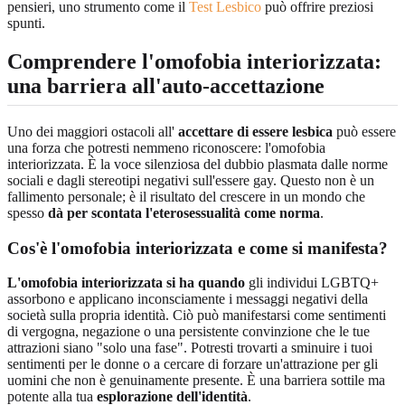
pensieri, uno strumento come il
Test Lesbico
può offrire preziosi
spunti.
Comprendere l'omofobia interiorizzata:
una barriera all'auto-accettazione
Uno dei maggiori ostacoli all'
accettare di essere lesbica
può essere
una forza che potresti nemmeno riconoscere: l'omofobia
interiorizzata. È la voce silenziosa del dubbio plasmata dalle norme
sociali e dagli stereotipi negativi sull'essere gay. Questo non è un
fallimento personale; è il risultato del crescere in un mondo che
spesso
dà per scontata l'eterosessualità come norma
.
Cos'è l'omofobia interiorizzata e come si manifesta?
L'omofobia interiorizzata si ha quando
gli individui LGBTQ+
assorbono e applicano inconsciamente i messaggi negativi della
società sulla propria identità. Ciò può manifestarsi come sentimenti
di vergogna, negazione o una persistente convinzione che le tue
attrazioni siano "solo una fase". Potresti trovarti a sminuire i tuoi
sentimenti per le donne o a cercare di forzare un'attrazione per gli
uomini che non è genuinamente presente. È una barriera sottile ma
potente alla tua
esplorazione dell'identità
.