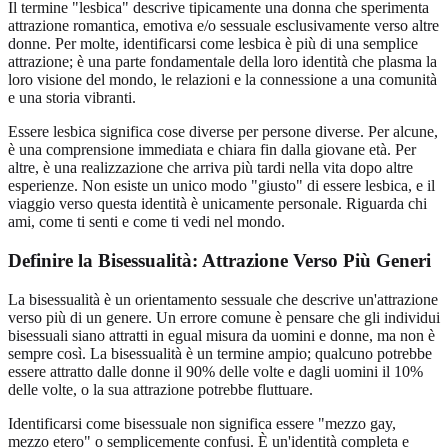
Il termine "lesbica" descrive tipicamente una donna che sperimenta
attrazione romantica, emotiva e/o sessuale esclusivamente verso altre
donne. Per molte, identificarsi come lesbica è più di una semplice
attrazione; è una parte fondamentale della loro identità che plasma la
loro visione del mondo, le relazioni e la connessione a una comunità
e una storia vibranti.
Essere lesbica significa cose diverse per persone diverse. Per alcune,
è una comprensione immediata e chiara fin dalla giovane età. Per
altre, è una realizzazione che arriva più tardi nella vita dopo altre
esperienze. Non esiste un unico modo "giusto" di essere lesbica, e il
viaggio verso questa identità è unicamente personale. Riguarda chi
ami, come ti senti e come ti vedi nel mondo.
Definire la Bisessualità: Attrazione Verso Più Generi
La bisessualità è un orientamento sessuale che descrive un'attrazione
verso più di un genere. Un errore comune è pensare che gli individui
bisessuali siano attratti in egual misura da uomini e donne, ma non è
sempre così. La bisessualità è un termine ampio; qualcuno potrebbe
essere attratto dalle donne il 90% delle volte e dagli uomini il 10%
delle volte, o la sua attrazione potrebbe fluttuare.
Identificarsi come bisessuale non significa essere "mezzo gay,
mezzo etero" o semplicemente confusi. È un'identità completa e