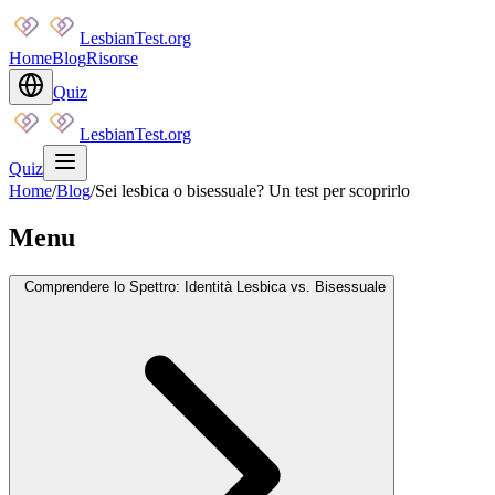
LesbianTest.org
Home
Blog
Risorse
Quiz
LesbianTest.org
Quiz
Home
/
Blog
/
Sei lesbica o bisessuale? Un test per scoprirlo
Menu
Comprendere lo Spettro: Identità Lesbica vs. Bisessuale