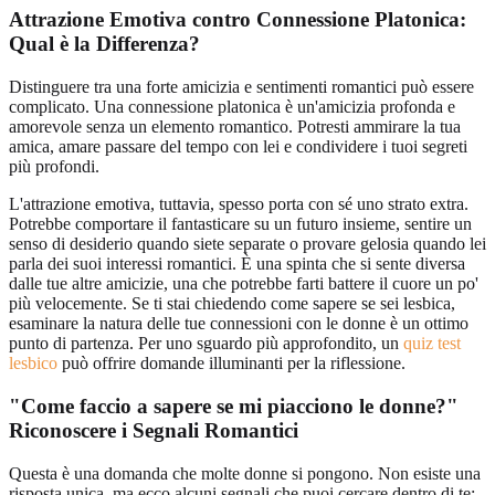
Attrazione Emotiva contro Connessione Platonica:
Qual è la Differenza?
Distinguere tra una forte amicizia e sentimenti romantici può essere
complicato. Una connessione platonica è un'amicizia profonda e
amorevole senza un elemento romantico. Potresti ammirare la tua
amica, amare passare del tempo con lei e condividere i tuoi segreti
più profondi.
L'attrazione emotiva, tuttavia, spesso porta con sé uno strato extra.
Potrebbe comportare il fantasticare su un futuro insieme, sentire un
senso di desiderio quando siete separate o provare gelosia quando lei
parla dei suoi interessi romantici. È una spinta che si sente diversa
dalle tue altre amicizie, una che potrebbe farti battere il cuore un po'
più velocemente. Se ti stai chiedendo come sapere se sei lesbica,
esaminare la natura delle tue connessioni con le donne è un ottimo
punto di partenza. Per uno sguardo più approfondito, un
quiz test
lesbico
può offrire domande illuminanti per la riflessione.
"Come faccio a sapere se mi piacciono le donne?"
Riconoscere i Segnali Romantici
Questa è una domanda che molte donne si pongono. Non esiste una
risposta unica, ma ecco alcuni segnali che puoi cercare dentro di te: