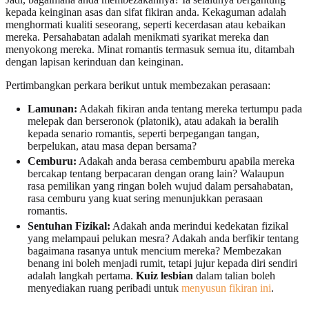
kepada keinginan asas dan sifat fikiran anda. Kekaguman adalah
menghormati kualiti seseorang, seperti kecerdasan atau kebaikan
mereka. Persahabatan adalah menikmati syarikat mereka dan
menyokong mereka. Minat romantis termasuk semua itu, ditambah
dengan lapisan kerinduan dan keinginan.
Pertimbangkan perkara berikut untuk membezakan perasaan:
Lamunan:
Adakah fikiran anda tentang mereka tertumpu pada
melepak dan berseronok (platonik), atau adakah ia beralih
kepada senario romantis, seperti berpegangan tangan,
berpelukan, atau masa depan bersama?
Cemburu:
Adakah anda berasa cembemburu apabila mereka
bercakap tentang berpacaran dengan orang lain? Walaupun
rasa pemilikan yang ringan boleh wujud dalam persahabatan,
rasa cemburu yang kuat sering menunjukkan perasaan
romantis.
Sentuhan Fizikal:
Adakah anda merindui kedekatan fizikal
yang melampaui pelukan mesra? Adakah anda berfikir tentang
bagaimana rasanya untuk mencium mereka? Membezakan
benang ini boleh menjadi rumit, tetapi jujur kepada diri sendiri
adalah langkah pertama.
Kuiz lesbian
dalam talian boleh
menyediakan ruang peribadi untuk
menyusun fikiran ini
.