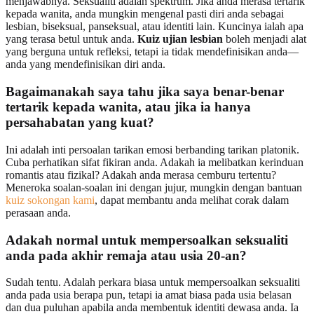
menjawabnya. Seksualiti adalah spektrum. Jika anda merasa tertarik
kepada wanita, anda mungkin mengenal pasti diri anda sebagai
lesbian, biseksual, panseksual, atau identiti lain. Kuncinya ialah apa
yang terasa betul untuk anda.
Kuiz ujian lesbian
boleh menjadi alat
yang berguna untuk refleksi, tetapi ia tidak mendefinisikan anda—
anda yang mendefinisikan diri anda.
Bagaimanakah saya tahu jika saya benar-benar
tertarik kepada wanita, atau jika ia hanya
persahabatan yang kuat?
Ini adalah inti persoalan tarikan emosi berbanding tarikan platonik.
Cuba perhatikan sifat fikiran anda. Adakah ia melibatkan kerinduan
romantis atau fizikal? Adakah anda merasa cemburu tertentu?
Meneroka soalan-soalan ini dengan jujur, mungkin dengan bantuan
kuiz sokongan kami
, dapat membantu anda melihat corak dalam
perasaan anda.
Adakah normal untuk mempersoalkan seksualiti
anda pada akhir remaja atau usia 20-an?
Sudah tentu. Adalah perkara biasa untuk mempersoalkan seksualiti
anda pada usia berapa pun, tetapi ia amat biasa pada usia belasan
dan dua puluhan apabila anda membentuk identiti dewasa anda. Ia