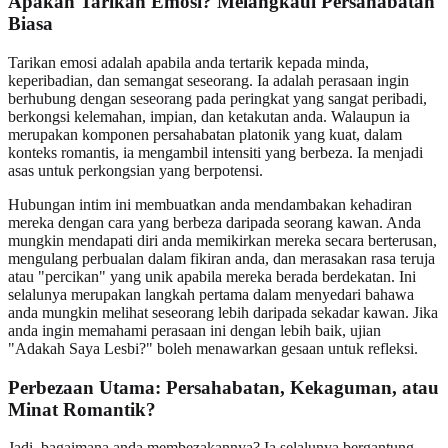
Apakah Tarikan Emosi? Melangkaui Persahabatan
Biasa
Tarikan emosi adalah apabila anda tertarik kepada minda,
keperibadian, dan semangat seseorang. Ia adalah perasaan ingin
berhubung dengan seseorang pada peringkat yang sangat peribadi,
berkongsi kelemahan, impian, dan ketakutan anda. Walaupun ia
merupakan komponen persahabatan platonik yang kuat, dalam
konteks romantis, ia mengambil intensiti yang berbeza. Ia menjadi
asas untuk perkongsian yang berpotensi.
Hubungan intim ini membuatkan anda mendambakan kehadiran
mereka dengan cara yang berbeza daripada seorang kawan. Anda
mungkin mendapati diri anda memikirkan mereka secara berterusan,
mengulang perbualan dalam fikiran anda, dan merasakan rasa teruja
atau "percikan" yang unik apabila mereka berada berdekatan. Ini
selalunya merupakan langkah pertama dalam menyedari bahawa
anda mungkin melihat seseorang lebih daripada sekadar kawan. Jika
anda ingin memahami perasaan ini dengan lebih baik, ujian
"Adakah Saya Lesbi?" boleh menawarkan gesaan untuk refleksi.
Perbezaan Utama: Persahabatan, Kekaguman, atau
Minat Romantik?
Jadi, bagaimana anda membezakannya? Ia selalunya bergantung