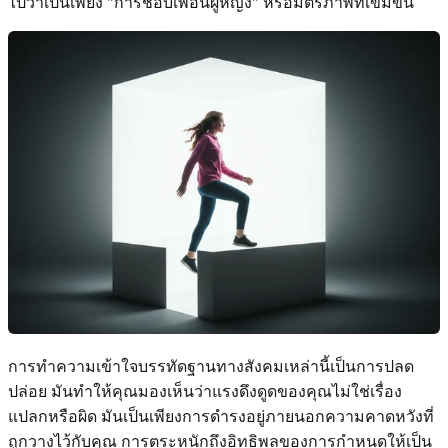
ไปว่าเป็นเพียง "การชอบเพื่อนผู้หญิง" หรือมิตรภาพที่เข้มข้น
การทำความเข้าใจบรรทัดฐานทางสังคมเหล่านี้เป็นการปลด
ปล่อย มันทำให้คุณมองเห็นว่าแรงดึงดูดของคุณไม่ใช่เรื่อง
แปลกหรือผิด มันเป็นเพียงการดำรงอยู่ภายนอกความคาดหวังที่
ถูกวางไว้กับคุณ การตระหนักถึงอิทธิพลของการกำหนดให้เป็น