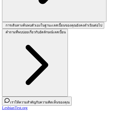
การเดินทางค้นพบตัวเองในฐานะเลสเบี้ยนของคุณยังคงดำเนินต่อไป
คำถามที่พบบ่อยเกี่ยวกับอัตลักษณ์เลสเบี้ยน
เราให้ความสำคัญกับความคิดเห็นของคุณ
LesbianTest.org