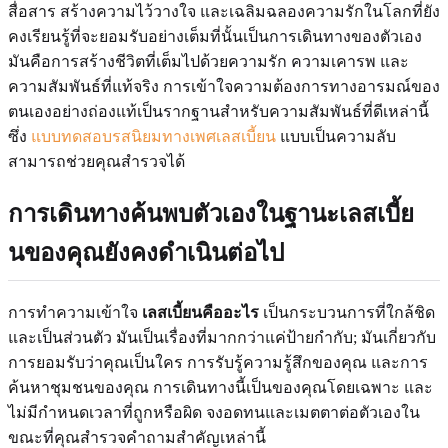
สื่อสาร สร้างความไว้วางใจ และเฉลิมฉลองความรักในโลกที่ยัง
คงเรียนรู้ที่จะยอมรับอย่างเต็มที่นั้นเป็นการเดินทางของตัวเอง
มันคือการสร้างชีวิตที่เต็มไปด้วยความรัก ความเคารพ และ
ความสัมพันธ์ที่แท้จริง การเข้าใจความต้องการทางอารมณ์ของ
ตนเองอย่างถ่องแท้เป็นรากฐานสำหรับความสัมพันธ์ที่ดีเหล่านี้
ซึ่ง
แบบทดสอบรสนิยมทางเพศเลสเบี้ยน
แบบเป็นความลับ
สามารถช่วยคุณสำรวจได้
การเดินทางค้นพบตัวเองในฐานะเลสเบี้ย
นของคุณยังคงดำเนินต่อไป
การทำความเข้าใจ
เลสเบี้ยนคืออะไร
เป็นกระบวนการที่ใกล้ชิด
และเป็นส่วนตัว มันเป็นเรื่องที่มากกว่าแค่ป้ายกำกับ; มันเกี่ยวกับ
การยอมรับว่าคุณเป็นใคร การรับรู้ความรู้สึกของคุณ และการ
ค้นหาชุมชนของคุณ การเดินทางนี้เป็นของคุณโดยเฉพาะ และ
ไม่มีกำหนดเวลาที่ถูกหรือผิด จงอดทนและเมตตาต่อตัวเองใน
ขณะที่คุณสำรวจคำถามสำคัญเหล่านี้