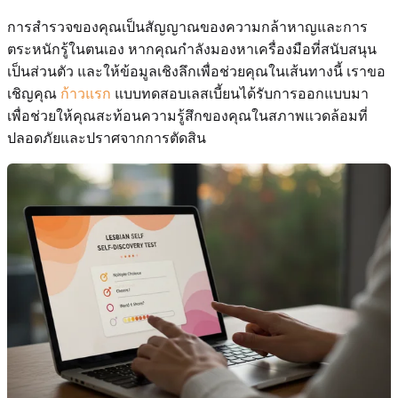
การสำรวจของคุณเป็นสัญญาณของความกล้าหาญและการ
ตระหนักรู้ในตนเอง หากคุณกำลังมองหาเครื่องมือที่สนับสนุน
เป็นส่วนตัว และให้ข้อมูลเชิงลึกเพื่อช่วยคุณในเส้นทางนี้ เราขอ
เชิญคุณ
ก้าวแรก
แบบทดสอบเลสเบี้ยนได้รับการออกแบบมา
เพื่อช่วยให้คุณสะท้อนความรู้สึกของคุณในสภาพแวดล้อมที่
ปลอดภัยและปราศจากการตัดสิน