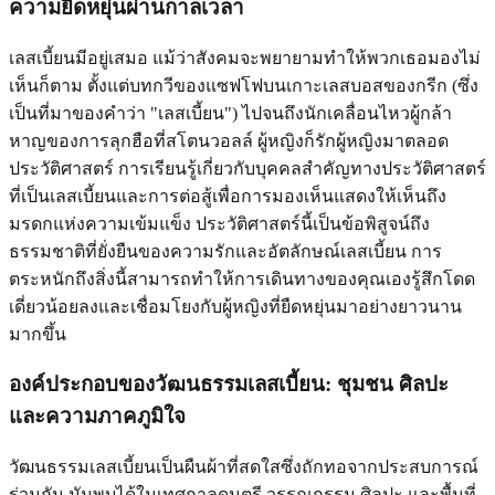
ความยืดหยุ่นผ่านกาลเวลา
เลสเบี้ยนมีอยู่เสมอ แม้ว่าสังคมจะพยายามทำให้พวกเธอมองไม่
เห็นก็ตาม ตั้งแต่บทกวีของแซฟโฟบนเกาะเลสบอสของกรีก (ซึ่ง
เป็นที่มาของคำว่า "เลสเบี้ยน") ไปจนถึงนักเคลื่อนไหวผู้กล้า
หาญของการลุกฮือที่สโตนวอลล์ ผู้หญิงก็รักผู้หญิงมาตลอด
ประวัติศาสตร์ การเรียนรู้เกี่ยวกับบุคคลสำคัญทางประวัติศาสตร์
ที่เป็นเลสเบี้ยนและการต่อสู้เพื่อการมองเห็นแสดงให้เห็นถึง
มรดกแห่งความเข้มแข็ง ประวัติศาสตร์นี้เป็นข้อพิสูจน์ถึง
ธรรมชาติที่ยั่งยืนของความรักและอัตลักษณ์เลสเบี้ยน การ
ตระหนักถึงสิ่งนี้สามารถทำให้การเดินทางของคุณเองรู้สึกโดด
เดี่ยวน้อยลงและเชื่อมโยงกับผู้หญิงที่ยืดหยุ่นมาอย่างยาวนาน
มากขึ้น
องค์ประกอบของวัฒนธรรมเลสเบี้ยน: ชุมชน ศิลปะ
และความภาคภูมิใจ
วัฒนธรรมเลสเบี้ยนเป็นผืนผ้าที่สดใสซึ่งถักทอจากประสบการณ์
ร่วมกัน มันพบได้ในเทศกาลดนตรี วรรณกรรม ศิลปะ และพื้นที่