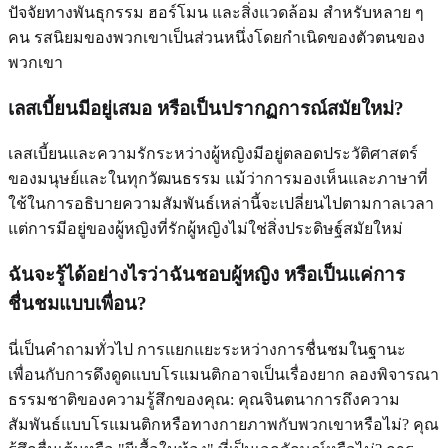
ปัจจัยทางพันธุกรรม ฮอร์โมน และสิ่งแวดล้อม สำหรับหลาย ๆ
คน รสนิยมของพวกเขาเป็นส่วนหนึ่งโดยกำเนิดของตัวตนของ
พวกเขา
เลสเบี้ยนมีอยู่เสมอ หรือเป็นปรากฏการณ์สมัยใหม่?
เลสเบี้ยนและความรักระหว่างผู้หญิงมีอยู่ตลอดประวัติศาสตร์
ของมนุษย์และในทุกวัฒนธรรม แม้ว่าการมองเห็นและภาษาที่
ใช้ในการอธิบายความสัมพันธ์เหล่านี้จะเปลี่ยนไปตามกาลเวลา
แต่การมีอยู่ของผู้หญิงที่รักผู้หญิงไม่ใช่สิ่งประดิษฐ์สมัยใหม่
ฉันจะรู้ได้อย่างไรว่าฉันชอบผู้หญิง หรือเป็นแค่การ
ชื่นชมแบบเพื่อน?
นี่เป็นคำถามทั่วไป การแยกแยะระหว่างการชื่นชมในฐานะ
เพื่อนกับการดึงดูดแบบโรแมนติกอาจเป็นเรื่องยาก ลองพิจารณา
ธรรมชาติของความรู้สึกของคุณ: คุณจินตนาการถึงความ
สัมพันธ์แบบโรแมนติกหรือทางกายภาพกับพวกเขาหรือไม่? คุณ