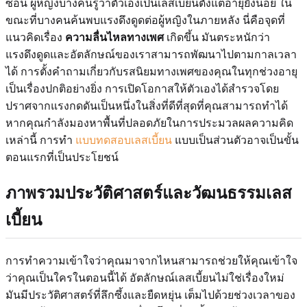
ซ้อน ผู้หญิงบางคนรู้ว่าตัวเองเป็นเลสเบี้ยนตั้งแต่อายุยังน้อย ใน
ขณะที่บางคนค้นพบแรงดึงดูดต่อผู้หญิงในภายหลัง นี่คือจุดที่
แนวคิดเรื่อง
ความลื่นไหลทางเพศ
เกิดขึ้น มันตระหนักว่า
แรงดึงดูดและอัตลักษณ์ของเราสามารถพัฒนาไปตามกาลเวลา
ได้ การตั้งคำถามเกี่ยวกับรสนิยมทางเพศของคุณในทุกช่วงอายุ
เป็นเรื่องปกติอย่างยิ่ง การเปิดโอกาสให้ตัวเองได้สำรวจโดย
ปราศจากแรงกดดันเป็นหนึ่งในสิ่งที่ดีที่สุดที่คุณสามารถทำได้
หากคุณกำลังมองหาพื้นที่ปลอดภัยในการประมวลผลความคิด
เหล่านี้ การทำ
แบบทดสอบเลสเบี้ยน
แบบเป็นส่วนตัวอาจเป็นขั้น
ตอนแรกที่เป็นประโยชน์
ภาพรวมประวัติศาสตร์และวัฒนธรรมเลส
เบี้ยน
การทำความเข้าใจว่าคุณมาจากไหนสามารถช่วยให้คุณเข้าใจ
ว่าคุณเป็นใครในตอนนี้ได้ อัตลักษณ์เลสเบี้ยนไม่ใช่เรื่องใหม่
มันมีประวัติศาสตร์ที่ลึกซึ้งและยืดหยุ่น เต็มไปด้วยช่วงเวลาของ