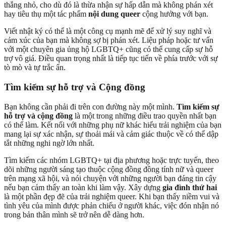
thắng nhỏ, cho dù đó là thừa nhận sự hấp dẫn mà không phán xét
hay tiêu thụ một tác phẩm
nội dung queer
cộng hưởng với bạn.
Viết nhật ký có thể là một công cụ mạnh mẽ để xử lý suy nghĩ và
cảm xúc của bạn mà không sợ bị phán xét. Liệu pháp hoặc tư vấn
với một chuyên gia ủng hộ LGBTQ+ cũng có thể cung cấp sự hỗ
trợ vô giá. Điều quan trọng nhất là tiếp tục tiến về phía trước với sự
tò mò và tự trắc ẩn.
Tìm kiếm sự hỗ trợ và Cộng đồng
Bạn không cần phải đi trên con đường này một mình.
Tìm kiếm sự
hỗ trợ và cộng đồng
là một trong những điều trao quyền nhất bạn
có thể làm. Kết nối với những phụ nữ khác hiểu trải nghiệm của bạn
mang lại sự xác nhận, sự thoải mái và cảm giác thuộc về có thể dập
tắt những nghi ngờ lớn nhất.
Tìm kiếm các nhóm LGBTQ+ tại địa phương hoặc trực tuyến, theo
dõi những người sáng tạo thuộc cộng đồng đồng tính nữ và queer
trên mạng xã hội, và nói chuyện với những người bạn đáng tin cậy
nếu bạn cảm thấy an toàn khi làm vậy. Xây dựng
gia đình thứ hai
là một phần đẹp đẽ của trải nghiệm queer. Khi bạn thấy niềm vui và
tình yêu của mình được phản chiếu ở người khác, việc đón nhận nó
trong bản thân mình sẽ trở nên dễ dàng hơn.