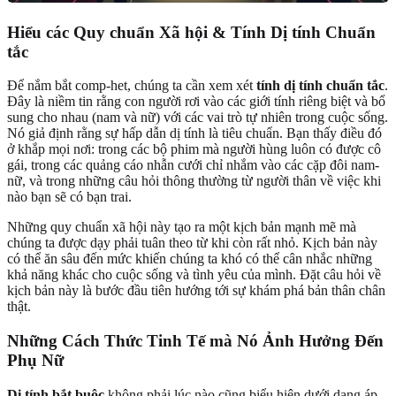
Hiểu các Quy chuẩn Xã hội &
Tính Dị tính Chuẩn
tắc
Để nắm bắt comp-het, chúng ta cần xem xét
tính dị tính chuẩn tắc
.
Đây là niềm tin rằng con người rơi vào các giới tính riêng biệt và bổ
sung cho nhau (nam và nữ) với các vai trò tự nhiên trong cuộc sống.
Nó giả định rằng sự hấp dẫn dị tính là tiêu chuẩn. Bạn thấy điều đó
ở khắp mọi nơi: trong các bộ phim mà người hùng luôn có được cô
gái, trong các quảng cáo nhẫn cưới chỉ nhắm vào các cặp đôi nam-
nữ, và trong những câu hỏi thông thường từ người thân về việc khi
nào bạn sẽ có bạn trai.
Những quy chuẩn xã hội này tạo ra một kịch bản mạnh mẽ mà
chúng ta được dạy phải tuân theo từ khi còn rất nhỏ. Kịch bản này
có thể ăn sâu đến mức khiến chúng ta khó có thể cân nhắc những
khả năng khác cho cuộc sống và tình yêu của mình. Đặt câu hỏi về
kịch bản này là bước đầu tiên hướng tới sự khám phá bản thân chân
thật.
Những Cách Thức Tinh Tế mà Nó Ảnh Hưởng Đến
Phụ Nữ
Dị tính bắt buộc
không phải lúc nào cũng biểu hiện dưới dạng áp