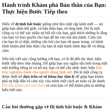
Hành trình Khám phá Bản thân của Bạn:
Thực hiện Bước Tiếp theo
Hiểu về
dị tính bắt buộc
giống như đeo một cặp kính mới — nó
giúp bạn nhìn thế giới, và bản thân bạn, rõ ràng hơn. Đó là một
công cụ có thể xác nhận sự bối rối của bạn, giải thích những lo lắng
của bạn và trao quyền cho bạn để tin vào trái tim mình. Cảm xúc
của bạn là có thật, những câu hỏi của bạn rất quan trọng, và hành
trình khám phá bản thân của bạn là một hành trình đẹp đẽ và dũng
cảm.
Nếu bài viết này cộng hưởng với bạn, có lẽ đã đến lúc thực hiện
bước tiếp theo nhẹ nhàng. Để giúp bạn suy ngẫm sâu hơn trong một
môi trường riêng tư và hỗ trợ, bạn có thể cân nhắc thực hiện
Bài
trắc nghiệm dành cho người đồng tính nữ
. Đó là một công cụ
được thiết kế
dựa trên cơ sở khoa học tâm lý
để giúp bạn khám
phá sự hấp dẫn và cảm xúc của mình một cách an toàn và ẩn danh.
Bắt đầu khám phá bản thân
và xem bạn có thể khám phá ra những
hiểu biết nào.
Câu hỏi thường gặp về
Dị tính bắt buộc
& Khám