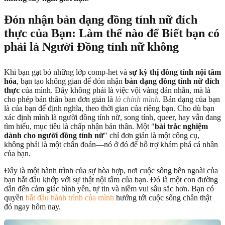
Đón nhận
bản dạng đồng tính nữ đích
thực
của Bạn: Làm thế nào để Biết bạn có
phải là Người Đồng tính nữ không
Khi bạn gạt bỏ những lớp comp-het và
sự kỳ thị đồng tính nội tâm
hóa
, bạn tạo không gian để đón nhận
bản dạng đồng tính nữ đích
thực
của mình. Đây không phải là việc vội vàng dán nhãn, mà là
cho phép bản thân bạn đơn giản là
là chính mình
. Bản dạng của bạn
là của bạn để định nghĩa, theo thời gian của riêng bạn. Cho dù bạn
xác định mình là người đồng tính nữ, song tính, queer, hay vẫn đang
tìm hiểu, mục tiêu là chấp nhận bản thân. Một "
bài trắc nghiệm
dành cho người đồng tính nữ
" chỉ đơn giản là một công cụ,
không phải là một chẩn đoán—nó ở đó để hỗ trợ khám phá cá nhân
của bạn.
Đây là một hành trình của sự hòa hợp, nơi cuộc sống bên ngoài của
bạn bắt đầu khớp với sự thật nội tâm của bạn. Đó là một con đường
dẫn đến cảm giác bình yên, tự tin và niềm vui sâu sắc hơn. Bạn có
quyền
bắt đầu hành trình của mình
hướng tới cuộc sống chân thật
đó ngay hôm nay.