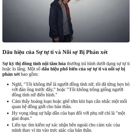
Dấu hiệu của
Sự tự ti
và Nỗi sợ Bị Phán xét
Sự kỳ thị đồng tính nội tâm hóa
thường trá hình dưới dạng sự tự ti
hoặc lo lắng. Một số
dấu hiệu phổ biến của sự tự ti và nỗi sợ bị
phán xét
bao gồm:
Nghĩ, "Tôi không thể là người đồng tính nữ, tôi đã từng hẹn hò
với đàn ông trước đây," hoặc "Tôi không trông giống người
đồng tính nữ điển hình."
Cảm thấy hoảng loạn hoặc ghê tởm khi bạn cân nhắc một mối
quan hệ đồng giới cho bản thân.
Hy vọng rằng sự hấp dẫn của bạn đối với phụ nữ chỉ là "một
giai đoạn."
Liên tục tìm kiếm sự xác nhận bên ngoài cho cảm xúc của
mình thay vì tin vào trực giác của bản thân.