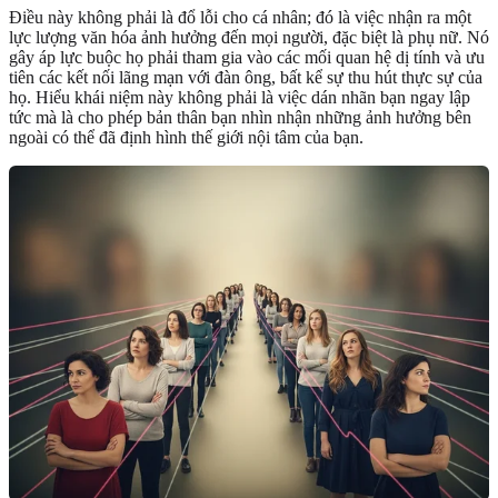
Điều này không phải là đổ lỗi cho cá nhân; đó là việc nhận ra một
lực lượng văn hóa ảnh hưởng đến mọi người, đặc biệt là phụ nữ. Nó
gây áp lực buộc họ phải tham gia vào các mối quan hệ dị tính và ưu
tiên các kết nối lãng mạn với đàn ông, bất kể sự thu hút thực sự của
họ. Hiểu khái niệm này không phải là việc dán nhãn bạn ngay lập
tức mà là cho phép bản thân bạn nhìn nhận những ảnh hưởng bên
ngoài có thể đã định hình thế giới nội tâm của bạn.