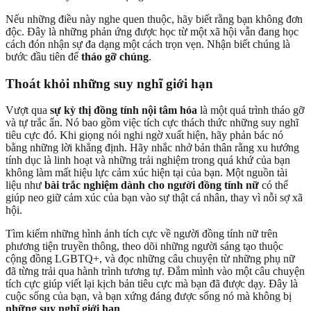
Nếu những điều này nghe quen thuộc, hãy biết rằng bạn không đơn
độc. Đây là những phản ứng được học từ một xã hội vẫn đang học
cách đón nhận sự đa dạng một cách trọn vẹn. Nhận biết chúng là
bước đầu tiên để
tháo gỡ chúng
.
Thoát khỏi
những suy nghĩ giới hạn
Vượt qua
sự kỳ thị đồng tính nội tâm hóa
là một quá trình tháo gỡ
và tự trắc ẩn. Nó bao gồm việc tích cực thách thức những suy nghĩ
tiêu cực đó. Khi giọng nói nghi ngờ xuất hiện, hãy phản bác nó
bằng những lời khẳng định. Hãy nhắc nhở bản thân rằng xu hướng
tính dục là linh hoạt và những trải nghiệm trong quá khứ của bạn
không làm mất hiệu lực cảm xúc hiện tại của bạn. Một nguồn tài
liệu như
bài trắc nghiệm dành cho người đồng tính nữ
có thể
giúp neo giữ cảm xúc của bạn vào sự thật cá nhân, thay vì nỗi sợ xã
hội.
Tìm kiếm những hình ảnh tích cực về người đồng tính nữ trên
phương tiện truyền thông, theo dõi những người sáng tạo thuộc
cộng đồng LGBTQ+, và đọc những câu chuyện từ những phụ nữ
đã từng trải qua hành trình tương tự. Đắm mình vào một câu chuyện
tích cực giúp viết lại kịch bản tiêu cực mà bạn đã được dạy. Đây là
cuộc sống của bạn, và bạn xứng đáng được sống nó mà không bị
những suy nghĩ giới hạn
.