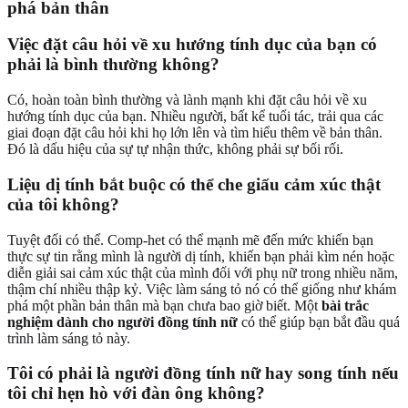
phá bản thân
Việc đặt câu hỏi về xu hướng tính dục của bạn có
phải là bình thường không?
Có, hoàn toàn bình thường và lành mạnh khi đặt câu hỏi về xu
hướng tính dục của bạn. Nhiều người, bất kể tuổi tác, trải qua các
giai đoạn đặt câu hỏi khi họ lớn lên và tìm hiểu thêm về bản thân.
Đó là dấu hiệu của sự tự nhận thức, không phải sự bối rối.
Liệu dị tính bắt buộc có thể che giấu cảm xúc thật
của tôi không?
Tuyệt đối có thể. Comp-het có thể mạnh mẽ đến mức khiến bạn
thực sự tin rằng mình là người dị tính, khiến bạn phải kìm nén hoặc
diễn giải sai cảm xúc thật của mình đối với phụ nữ trong nhiều năm,
thậm chí nhiều thập kỷ. Việc làm sáng tỏ nó có thể giống như khám
phá một phần bản thân mà bạn chưa bao giờ biết. Một
bài trắc
nghiệm dành cho người đồng tính nữ
có thể giúp bạn bắt đầu quá
trình làm sáng tỏ này.
Tôi có phải là người đồng tính nữ hay song tính nếu
tôi chỉ hẹn hò với đàn ông không?