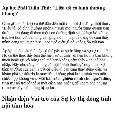
Áp lực Phải Tuân Thủ: "
Liệu tôi có bình thường
không
?"
Cảm giác khác biệt có thể dẫn đến một câu hỏi dai dẳng, thôi thúc:
"Liệu tôi có bình thường không?" Khi mọi người xung quanh bạn
dường như đang đi theo một con đường định sẵn là hẹn hò với con
trai, kết hôn với đàn ông và lập gia đình, thật dễ dàng để cảm thấy
mình đang tụt lại phía sau hoặc có điều gì đó không ổn với bạn.
Áp lực phải tuân thủ này có thể gây ra sự lo lắng và
sự tự ti
to lớn.
Nó có thể thúc đẩy bạn thể hiện sự dị tính - đi hẹn hò mà bạn không
thích hoặc giả vờ hứng thú mà bạn không cảm thấy - chỉ để hòa
nhập. Hãy nhớ rằng, không có một "bình thường" duy nhất. Sự
bình thường của bạn là bất cứ điều gì bạn cảm thấy đúng đắn, và
khám phá sự thật đó là mục tiêu, không phải là ép mình vào một
chiếc hộp không vừa. Một
bài trắc nghiệm dành cho người đồng
tính nữ
hỗ trợ có thể là một cách nhẹ nhàng để khám phá những
cảm xúc này mà không bị áp lực.
Nhận diện Vai trò của
Sự kỳ thị đồng tính
nội tâm hóa