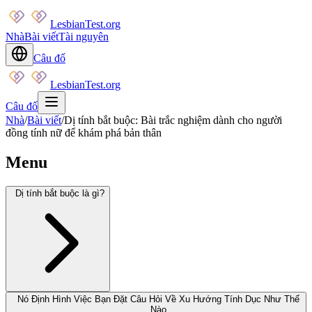
LesbianTest.org
Nhà
Bài viết
Tài nguyên
Câu đố
LesbianTest.org
Câu đố
Nhà
/
Bài viết
/
Dị tính bắt buộc: Bài trắc nghiệm dành cho người
đồng tính nữ để khám phá bản thân
Menu
Dị tính bắt buộc là gì?
Nó Định Hình Việc Bạn Đặt Câu Hỏi Về Xu Hướng Tính Dục Như Thế
Nào