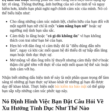
lực rõ ràng. Thông thường, ảnh hưởng của nó còn tinh tế và nguy
hiểm hơn, khiến bạn phải nghi ngờ chính cảm xúc của mình. Nó có
thể biểu hiện như:
Cho rằng những cảm xúc mãnh liệt, chiếm hữu của bạn đối với
một người bạn nữ chỉ là một "
cảm nắng bạn nữ
" hoặc sự
ngưỡng mộ tình bạn sâu sắc.
Cảm thấy lo lắng hoặc "
có gì đó không ổn
" vì bạn không
thích con trai như bạn bè của bạn.
Hẹn hò với đàn ông vì cảm thấy đó là "điều đúng đắn nên
làm", ngay cả khi các mối quan hệ đó thiếu đi sự hấp dẫn lãng
mạn hoặc tình dục thực sự.
Mơ mộng về đàn ông trên lý thuyết nhưng cảm thấy thờ ơ hoặc
thậm chí ghê tởm với thực tế của một mối quan hệ thể xác hoặc
tình cảm với họ.
Nhận biết những dấu hiệu tinh tế này là một phần quan trọng để làm
sáng tỏ những gì bạn thực sự khao khát từ những gì bạn đã được
dạy để khao khát. Thực hiện một
bài kiểm tra bảo mật
có thể giúp
bạn sắp xếp những cảm xúc phức tạp này.
Nó Định Hình Việc Bạn Đặt Câu Hỏi Về
Xu Hướng Tính Dục Như Thế Nào