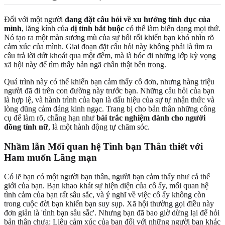
Đối với một người
đang đặt câu hỏi về xu hướng tính dục của
mình
, lăng kính của
dị tính bắt buộc
có thể làm biến dạng mọi thứ.
Nó tạo ra một màn sương mù của sự bối rối khiến bạn khó nhìn rõ
cảm xúc của mình. Giai đoạn đặt câu hỏi này không phải là tìm ra
câu trả lời dứt khoát qua một đêm, mà là bóc đi những lớp kỳ vọng
xã hội này để tìm thấy bản ngã chân thật bên trong.
Quá trình này có thể khiến bạn cảm thấy cô đơn, nhưng hàng triệu
người đã đi trên con đường này trước bạn. Những câu hỏi của bạn
là hợp lệ, và hành trình của bạn là dấu hiệu của sự tự nhận thức và
lòng dũng cảm đáng kinh ngạc. Trang bị cho bản thân những công
cụ để làm rõ, chẳng hạn như
bài trắc nghiệm dành cho người
đồng tính nữ
, là một hành động tự chăm sóc.
Nhầm lẫn Mối quan hệ Tình bạn Thân thiết với
Ham muốn Lãng mạn
Có lẽ bạn có một người bạn thân, người bạn cảm thấy như cả thế
giới của bạn. Bạn khao khát sự hiện diện của cô ấy, mối quan hệ
tình cảm của bạn rất sâu sắc, và ý nghĩ về việc cô ấy không còn
trong cuộc đời bạn khiến bạn suy sụp. Xã hội thường gọi điều này
đơn giản là 'tình bạn sâu sắc'. Nhưng bạn đã bao giờ dừng lại để hỏi
bản thân chưa: Liệu cảm xúc của bạn đối với những người bạn khác