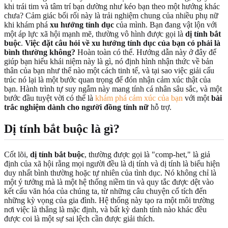
khi trái tim và tâm trí bạn dường như kéo bạn theo một hướng khác
chưa? Cảm giác bối rối này là trải nghiệm chung của nhiều phụ nữ
khi khám phá
xu hướng tính dục
của mình. Bạn đang vật lộn với
một áp lực xã hội mạnh mẽ, thường vô hình được gọi là
dị tính bắt
buộc
.
Việc đặt câu hỏi về xu hướng tính dục của bạn có phải là
bình thường không?
Hoàn toàn có thể. Hướng dẫn này ở đây để
giúp bạn hiểu khái niệm này là gì, nó định hình nhận thức về bản
thân của bạn như thế nào một cách tinh tế, và tại sao việc giải cấu
trúc nó lại là một bước quan trọng để đón nhận cảm xúc thật của
bạn. Hành trình tự suy ngẫm này mang tính cá nhân sâu sắc, và một
bước đầu tuyệt vời có thể là
khám phá cảm xúc của bạn
với một
bài
trắc nghiệm dành cho người đồng tính nữ
hỗ trợ.
Dị tính bắt buộc
là gì?
Cốt lõi,
dị tính bắt buộc
, thường được gọi là "comp-het," là giả
định của xã hội rằng mọi người đều là dị tính và dị tính là biểu hiện
duy nhất bình thường hoặc tự nhiên của tình dục. Nó không chỉ là
một ý tưởng mà là một hệ thống niềm tin và quy tắc được dệt vào
kết cấu văn hóa của chúng ta, từ những câu chuyện cổ tích đến
những kỳ vọng của gia đình. Hệ thống này tạo ra một môi trường
nơi việc là thẳng là mặc định, và bất kỳ danh tính nào khác đều
được coi là một sự sai lệch cần được giải thích.