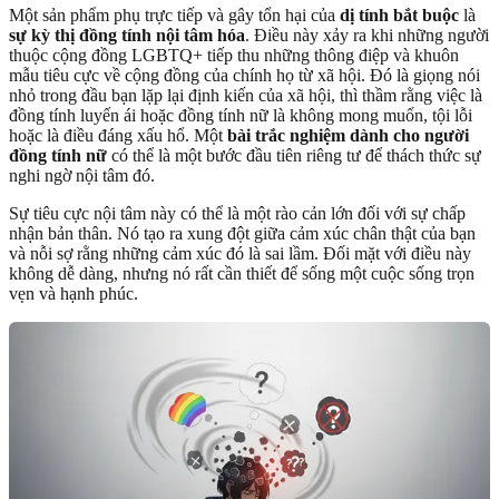
Một sản phẩm phụ trực tiếp và gây tổn hại của
dị tính bắt buộc
là
sự kỳ thị đồng tính nội tâm hóa
. Điều này xảy ra khi những người
thuộc cộng đồng LGBTQ+ tiếp thu những thông điệp và khuôn
mẫu tiêu cực về cộng đồng của chính họ từ xã hội. Đó là giọng nói
nhỏ trong đầu bạn lặp lại định kiến của xã hội, thì thầm rằng việc là
đồng tính luyến ái hoặc đồng tính nữ là không mong muốn, tội lỗi
hoặc là điều đáng xấu hổ. Một
bài trắc nghiệm dành cho người
đồng tính nữ
có thể là một bước đầu tiên riêng tư để thách thức sự
nghi ngờ nội tâm đó.
Sự tiêu cực nội tâm này có thể là một rào cản lớn đối với sự chấp
nhận bản thân. Nó tạo ra xung đột giữa cảm xúc chân thật của bạn
và nỗi sợ rằng những cảm xúc đó là sai lầm. Đối mặt với điều này
không dễ dàng, nhưng nó rất cần thiết để sống một cuộc sống trọn
vẹn và hạnh phúc.