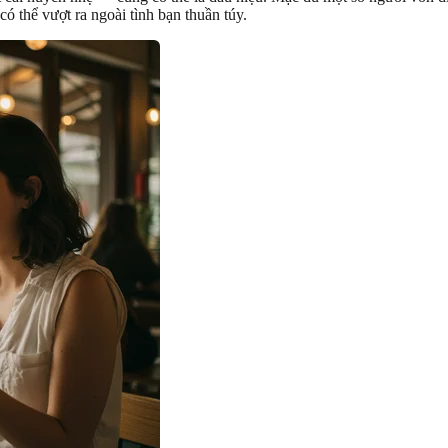
ó thể vượt ra ngoài tình bạn thuần túy.