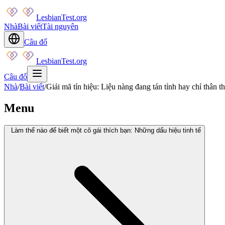
LesbianTest.org
Nhà
Bài viết
Tài nguyên
Câu đố
LesbianTest.org
Câu đố
Nhà
/
Bài viết
/
Giải mã tín hiệu: Liệu nàng đang tán tỉnh hay chỉ thân
Menu
Làm thế nào để biết một cô gái thích bạn: Những dấu hiệu tinh tế