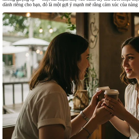
dành riêng cho bạn, đó là một gợi ý mạnh mẽ rằng cảm xúc của nàng c