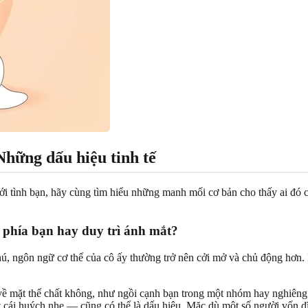
Những dấu hiệu tinh tế
với tình bạn, hãy cùng tìm hiểu những manh mối cơ bản cho thấy ai đó 
 phía bạn hay duy trì ánh mắt?
ú, ngôn ngữ cơ thể của cô ấy thường trở nên cởi mở và chủ động hơn.
 về mặt thể chất không, như ngồi cạnh bạn trong một nhóm hay nghiên
ái huých nhẹ — cũng có thể là dấu hiệu. Mặc dù một số người vốn dĩ 