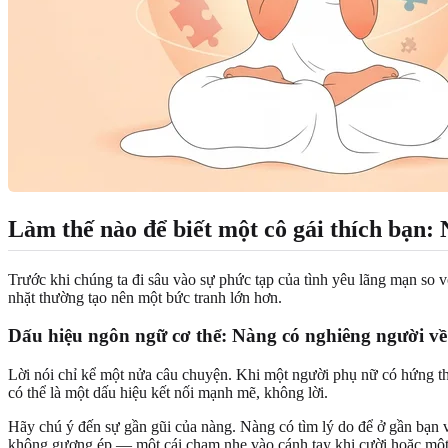
Làm thế nào để biết một cô gái thích bạn: 
Trước khi chúng ta đi sâu vào sự phức tạp của tình yêu lãng mạn so 
nhặt thường tạo nên một bức tranh lớn hơn.
Dấu hiệu ngôn ngữ cơ thể: Nàng có nghiêng người về
Lời nói chỉ kể một nửa câu chuyện. Khi một người phụ nữ có hứng th
có thể là một dấu hiệu kết nối mạnh mẽ, không lời.
Hãy chú ý đến sự gần gũi của nàng. Nàng có tìm lý do để ở gần bạn
không gượng ép — một cái chạm nhẹ vào cánh tay khi cười hoặc một c