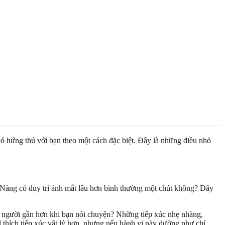
có hứng thú với bạn theo một cách đặc biệt. Đây là những điều nhỏ
 Nàng có duy trì ánh mắt lâu hơn bình thường một chút không? Đây
g người gần hơn khi bạn nói chuyện? Những tiếp xúc nhẹ nhàng,
thích tiếp xúc vật lý hơn, nhưng nếu hành vi này dường như chỉ