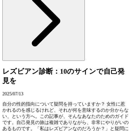
レズビアン診断：10のサインで自己発
見を
2025/07/13
自分の性的指向について疑問を持っていますか？ 女性に惹
かれるのを感じるけれど、それが何を意味するのか分からな
い、という方へ。この記事が、そんなあなたのためのガイド
です。自己発見の旅は複雑でありながら、非常にやりがいの
あるものです。「私はレズビアンなのだろうか？」と疑問に