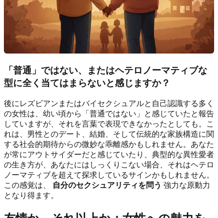
「普通」ではない、またはヘテロノーマティブな
型に全く当てはまらないと感じますか？
後にレズビアンまたはバイセクシュアルと自己認識する多く
の女性は、幼い頃から「普通ではない」と感じていたと報告
していますが、それを言葉で表現できなかったとしても。こ
れは、男性とのデート、結婚、そして伝統的な家族構造に関
する社会的期待からの微妙な乖離感かもしれません。あなた
が常にアウトサイダーだと感じていたり、典型的な異性愛者
の生き方が、あなたにはしっくりこない場合、それはヘテロ
ノーマティブを超えて探求しているサインかもしれません。
この感覚は、
自分のセクシュアリティを問う
強力な原動力
となり得ます。