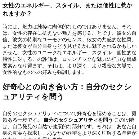
女性のエネルギー、スタイル、または個性に惹か
れますか？
時には、魅力は純粋に肉体的なものではありません。それ
は、女性の存在に抗えない魅力を感じることです。彼女の自
信、彼女の特別なユーモアのセンス、彼女の共感的な性質、
または彼女が自分自身をどう見せるかに魅了されるかもしれ
ません。女性のユニークなエネルギー、スタイル、個性的な
特性に対するこの評価は、ロマンチックな魅力の強力な構成
要素となり得ます。それは、より深く、より親密な文脈で、
女性的なものへの好みを強調します。
好奇心との向き合い方
：自分のセクシ
ュアリティを問う
自分のセクシュアリティについて好奇心を認めることは、勇
気ある一歩です。
自分のセクシュアリティを問う
この段階
は、自己発見の自然で健康的な部分です。それは、あなた自
身の真実を探求し、あなたの欲望をより深く理解する準備が