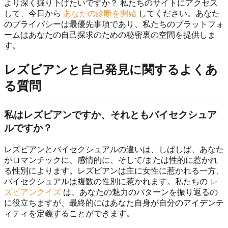
より深く掘り下げたいですか？ 私たちのサイトにアクセス
して、今日から
あなたの診断を開始
してください。あなた
のプライバシーは最優先事項であり、私たちのプラットフォ
ームはあなたの自己探求のための秘密裏の空間を提供しま
す。
レズビアンと自己発見に関するよくあ
る質問
私はレズビアンですか、それともバイセクシュア
ルですか？
レズビアンとバイセクシュアルの違いは、しばしば、あなた
がロマンチックに、感情的に、そして/または性的に惹かれ
る性別によります。レズビアンは主に女性に惹かれる一方、
バイセクシュアルは複数の性別に惹かれます。私たちの
レ
ズビアンクイズ
は、あなたの魅力のパターンを振り返るの
に役立ちますが、最終的にはあなた自身が自分のアイデンテ
ィティを定義することができます。