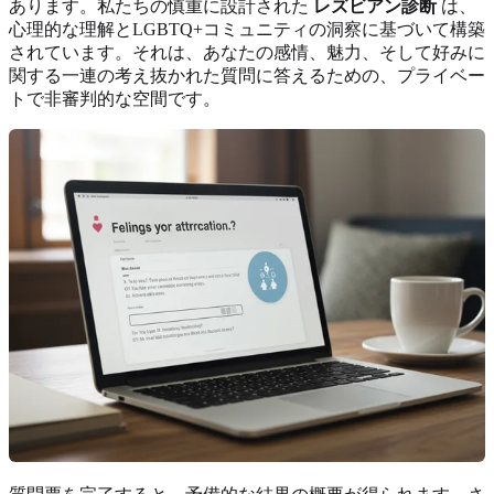
あります。私たちの慎重に設計された
レズビアン診断
は、
心理的な理解とLGBTQ+コミュニティの洞察に基づいて構築
されています。それは、あなたの感情、魅力、そして好みに
関する一連の考え抜かれた質問に答えるための、プライベー
トで非審判的な空間です。