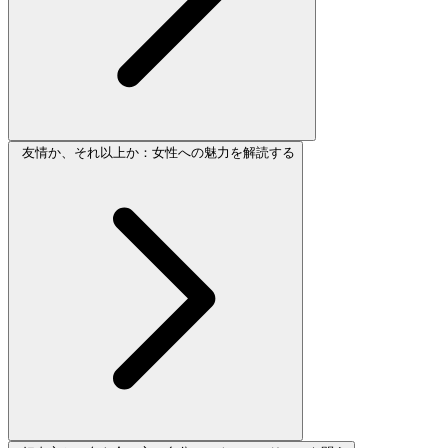
友情か、それ以上か：女性への魅力を解読する