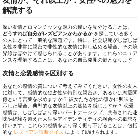
友情か、それ以上か
：女性への魅力を
解読する
深い友情とロマンチックな魅力の違いを見分けることは、
どうすれば自分がレズビアンかわかるか
を探している多く
の人にとって一般的な課題です。特に、社会規範がしばしば
女性を非常に親密で非性的な友情に押し込める場合、その境
界線はぼやけて感じられることがあります。これらのニュア
ンスを理解することは、あなたの自己発見の鍵となります。
友情と恋愛感情を区別する
あなたの感情の質について考えてみてください。女性の友人
に対して、感情的な独占性や特別な親密さ、あるいは恋愛関
係という言葉を求めますか？ 彼女たちが他の誰かに興味を
示した場合、典型的な友情以上の嫉妬を感じますか？ 恋愛
感情は、しばしばより深いパートナーシップ、共有された趣
味や経験を超えた人生やアイデンティティの融合への欲求を
伴います。これらの感情をより深く掘り下げることは、包括
的な
レズビアン診断クイズ
によって助けられます。