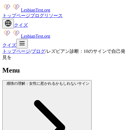
LesbianTest.org
トップページ
ブログ
リソース
クイズ
LesbianTest.org
クイズ
トップページ
/
ブログ
/
レズビアン診断：10のサインで自己発
見を
Menu
感情の理解：女性に惹かれるかもしれないサイン