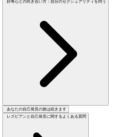
好奇心との向き合い方：自分のセクシュアリティを問う
あなたの自己発見の旅は続きます
レズビアンと自己発見に関するよくある質問