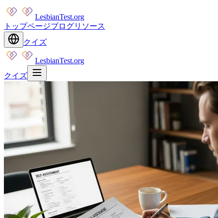
LesbianTest.org
トップページ
ブログ
リソース
クイズ
LesbianTest.org
クイズ