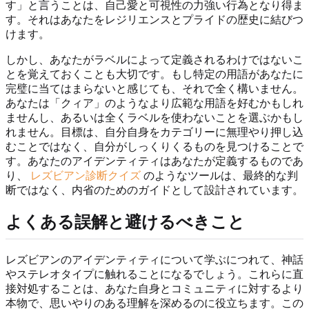
す」と言うことは、自己愛と可視性の力強い行為となり得ま
す。それはあなたをレジリエンスとプライドの歴史に結びつ
けます。
しかし、あなたがラベルによって定義されるわけではないこ
とを覚えておくことも大切です。もし特定の用語があなたに
完璧に当てはまらないと感じても、それで全く構いません。
あなたは「クィア」のようなより広範な用語を好むかもしれ
ませんし、あるいは全くラベルを使わないことを選ぶかもし
れません。目標は、自分自身をカテゴリーに無理やり押し込
むことではなく、自分がしっくりくるものを見つけることで
す。あなたのアイデンティティはあなたが定義するものであ
り、
レズビアン診断クイズ
のようなツールは、最終的な判
断ではなく、内省のためのガイドとして設計されています。
よくある誤解と避けるべきこと
レズビアンのアイデンティティについて学ぶにつれて、神話
やステレオタイプに触れることになるでしょう。これらに直
接対処することは、あなた自身とコミュニティに対するより
本物で、思いやりのある理解を深めるのに役立ちます。この