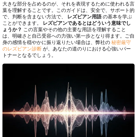
大きな部分を占めるのが、それを表現するために使われる言
葉を理解することです。このガイドは、安全で、サポート的
で、判断を含まない方法で、
レズビアン用語
の基本を学ぶ
ことができます。
レズビアンであるとはどういう意味でし
ょうか？
この言葉やその他の主要な用語を理解すること
は、明確さと自己受容への力強い第一歩となり得ます。ご自
身の感情を穏やかに振り返りたい場合は、弊社の
秘密厳守
のレズビアン診断
が、あなたの道のりにおける心強いパー
トナーとなるでしょう。