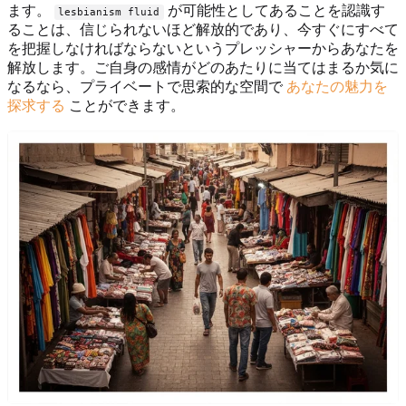
ます。
が可能性としてあることを認識す
lesbianism fluid
ることは、信じられないほど解放的であり、今すぐにすべて
を把握しなければならないというプレッシャーからあなたを
解放します。ご自身の感情がどのあたりに当てはまるか気に
なるなら、プライベートで思索的な空間で
あなたの魅力を
探求する
ことができます。