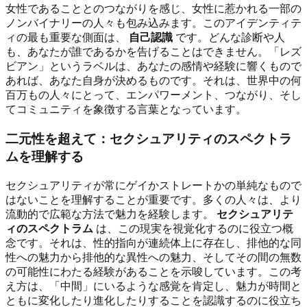
女性であることとのつながりを感じ、女性に惹かれる一部の
ノンバイナリーの人々も包み込みます。このアイデンティテ
ィの最も重要な側面は、
自己認識
です。どんな診断や人
も、あなたが誰であるかを告げることはできません。「レズ
ビアン」というラベルは、あなたの感情や経験に響くもので
あれば、あなた自身が決めるものです。それは、世界中の何
百万もの人々にとって、エンパワーメント、つながり、そし
てコミュニティを象徴する言葉となっています。
二元性を超えて：セクシュアリティのスペクトラ
ムを理解する
セクシュアリティが常にゲイかストレートかの単純なもので
はないことを理解することが重要です。多くの人々は、より
流動的で広範な方法で魅力を経験します。
セクシュアリテ
ィのスペクトラム
は、この現実を視覚化するのに役立つ概
念です。それは、性的指向が連続体上に存在し、排他的な同
性への魅力から排他的な異性への魅力、そしてその間の無数
の可能性にわたる経験があることを示唆しています。この考
え方は、「中間」にいるような感覚を肯定し、魅力が時間と
ともに変化したり進化したりすることを認識するのに役立ち