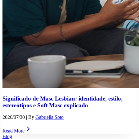
Significado de Masc Lesbian: identidade, estilo,
estereótipos e Soft Masc explicado
2026/07/30
| By
Gabriella Soto
Read More
Blog