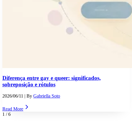
Diferença entre gay e queer: significados,
sobreposição e rótulos
2026/06/11
| By
Gabriella Soto
Read More
1
/
6