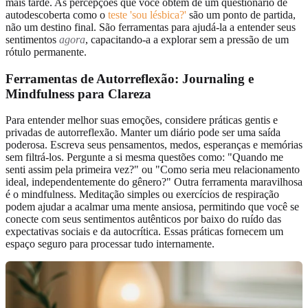
mais tarde. As percepções que você obtém de um questionário de
autodescoberta como o
teste 'sou lésbica?'
são um ponto de partida,
não um destino final. São ferramentas para ajudá-la a entender seus
sentimentos
agora
, capacitando-a a explorar sem a pressão de um
rótulo permanente.
Ferramentas de Autorreflexão:
Journaling e
Mindfulness para Clareza
Para entender melhor suas emoções, considere práticas gentis e
privadas de autorreflexão. Manter um diário pode ser uma saída
poderosa. Escreva seus pensamentos, medos, esperanças e memórias
sem filtrá-los. Pergunte a si mesma questões como: "Quando me
senti assim pela primeira vez?" ou "Como seria meu relacionamento
ideal, independentemente do gênero?" Outra ferramenta maravilhosa
é o mindfulness. Meditação simples ou exercícios de respiração
podem ajudar a acalmar uma mente ansiosa, permitindo que você se
conecte com seus sentimentos autênticos por baixo do ruído das
expectativas sociais e da autocrítica. Essas práticas fornecem um
espaço seguro para processar tudo internamente.