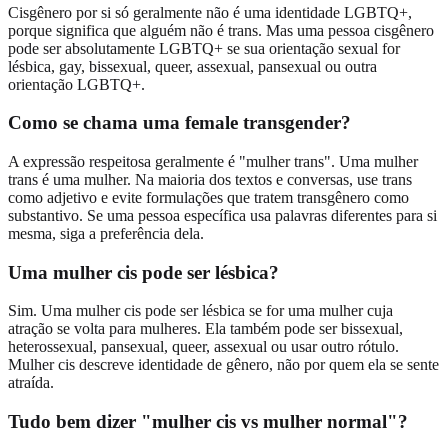
Cisgênero por si só geralmente não é uma identidade LGBTQ+,
porque significa que alguém não é trans. Mas uma pessoa cisgênero
pode ser absolutamente LGBTQ+ se sua orientação sexual for
lésbica, gay, bissexual, queer, assexual, pansexual ou outra
orientação LGBTQ+.
Como se chama uma female transgender?
A expressão respeitosa geralmente é "mulher trans". Uma mulher
trans é uma mulher. Na maioria dos textos e conversas, use trans
como adjetivo e evite formulações que tratem transgênero como
substantivo. Se uma pessoa específica usa palavras diferentes para si
mesma, siga a preferência dela.
Uma mulher cis pode ser lésbica?
Sim. Uma mulher cis pode ser lésbica se for uma mulher cuja
atração se volta para mulheres. Ela também pode ser bissexual,
heterossexual, pansexual, queer, assexual ou usar outro rótulo.
Mulher cis descreve identidade de gênero, não por quem ela se sente
atraída.
Tudo bem dizer "mulher cis vs mulher normal"?