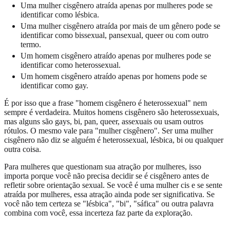
Uma mulher cisgênero atraída apenas por mulheres pode se
identificar como lésbica.
Uma mulher cisgênero atraída por mais de um gênero pode se
identificar como bissexual, pansexual, queer ou com outro
termo.
Um homem cisgênero atraído apenas por mulheres pode se
identificar como heterossexual.
Um homem cisgênero atraído apenas por homens pode se
identificar como gay.
É por isso que a frase "homem cisgênero é heterossexual" nem
sempre é verdadeira. Muitos homens cisgênero são heterossexuais,
mas alguns são gays, bi, pan, queer, assexuais ou usam outros
rótulos. O mesmo vale para "mulher cisgênero". Ser uma mulher
cisgênero não diz se alguém é heterossexual, lésbica, bi ou qualquer
outra coisa.
Para mulheres que questionam sua atração por mulheres, isso
importa porque você não precisa decidir se é cisgênero antes de
refletir sobre orientação sexual. Se você é uma mulher cis e se sente
atraída por mulheres, essa atração ainda pode ser significativa. Se
você não tem certeza se "lésbica", "bi", "sáfica" ou outra palavra
combina com você, essa incerteza faz parte da exploração.