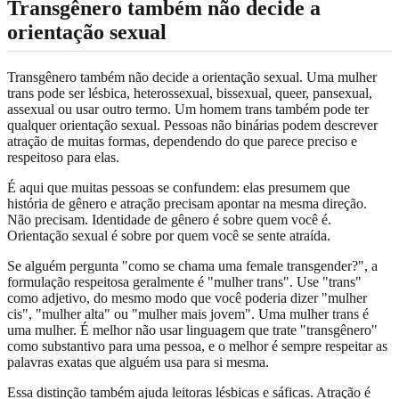
Transgênero também não decide a
orientação sexual
Transgênero também não decide a orientação sexual. Uma mulher
trans pode ser lésbica, heterossexual, bissexual, queer, pansexual,
assexual ou usar outro termo. Um homem trans também pode ter
qualquer orientação sexual. Pessoas não binárias podem descrever
atração de muitas formas, dependendo do que parece preciso e
respeitoso para elas.
É aqui que muitas pessoas se confundem: elas presumem que
história de gênero e atração precisam apontar na mesma direção.
Não precisam. Identidade de gênero é sobre quem você é.
Orientação sexual é sobre por quem você se sente atraída.
Se alguém pergunta "como se chama uma female transgender?", a
formulação respeitosa geralmente é "mulher trans". Use "trans"
como adjetivo, do mesmo modo que você poderia dizer "mulher
cis", "mulher alta" ou "mulher mais jovem". Uma mulher trans é
uma mulher. É melhor não usar linguagem que trate "transgênero"
como substantivo para uma pessoa, e o melhor é sempre respeitar as
palavras exatas que alguém usa para si mesma.
Essa distinção também ajuda leitoras lésbicas e sáficas. Atração é