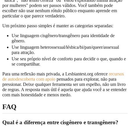
"sáfica", "não tenho certeza" ou "estou explorando minha atração
por mulheres" podem ser passos válidos. Você também pode
escolher não usar nenhum rótulo público enquanto aprende em
particular o que parece verdadeiro.
Um próximo passo simples é manter as categorias separadas:
Use linguagem cisgênero/transgênero para identidade de
gênero.
Use linguagem heterossexual/lésbica/bi/pan/queer/assexual
para atração.
Use seu próprio nível de conforto para decidir o que, quando e
se compartilhar.
Para uma reflexão mais privada, a Lesbiantest.org oferece
recursos
de autodescoberta com apoio
pensados para explorar, não para
pressionar. Deixe qualquer ferramenta ser um espelho, não um livro
de regras. A resposta mais útil é aquela que ajuda você a se entender
com mais honestidade e menos medo.
FAQ
Qual é a diferença entre cisgênero e transgênero?