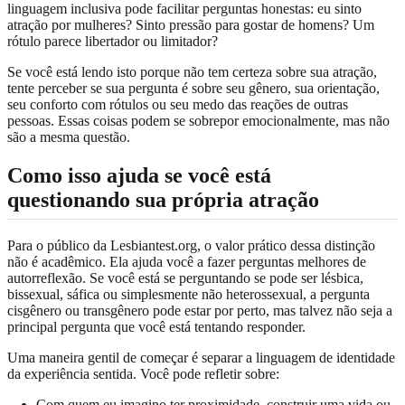
linguagem inclusiva pode facilitar perguntas honestas: eu sinto
atração por mulheres? Sinto pressão para gostar de homens? Um
rótulo parece libertador ou limitador?
Se você está lendo isto porque não tem certeza sobre sua atração,
tente perceber se sua pergunta é sobre seu gênero, sua orientação,
seu conforto com rótulos ou seu medo das reações de outras
pessoas. Essas coisas podem se sobrepor emocionalmente, mas não
são a mesma questão.
Como isso ajuda se você está
questionando sua própria atração
Para o público da Lesbiantest.org, o valor prático dessa distinção
não é acadêmico. Ela ajuda você a fazer perguntas melhores de
autorreflexão. Se você está se perguntando se pode ser lésbica,
bissexual, sáfica ou simplesmente não heterossexual, a pergunta
cisgênero ou transgênero pode estar por perto, mas talvez não seja a
principal pergunta que você está tentando responder.
Uma maneira gentil de começar é separar a linguagem de identidade
da experiência sentida. Você pode refletir sobre:
Com quem eu imagino ter proximidade, construir uma vida ou