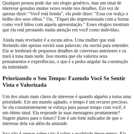
Qualquer pessoa pode dar um elogio genérico, mas um sinal de
interesse genuíno muitas vezes reside nos detalhes. Em vez de
apenas dizer: "Você está bonita", ela pode dizer: "Essa cor realça o
brilho dos seus olhos." Ou, "Fiquei tão impressionada com a forma
como você lidou com aquela apresentação." Esses elogios mostram
que ela está prestando muita atenção em você como indivíduo.
Ainda mais revelador é a escuta ativa. Uma mulher que está
flertando não apenas ouvirá suas palavras; ela ouvirá para entender.
Ela se lembrará de pequenos detalhes de conversas anteriores e os
trará à tona mais tarde. Isso mostra que ela valoriza seus
pensamentos e experiências, o que é a pedra angular da construção
da intimidade.
Priorizando o Seu Tempo: Fazendo Você Se Sentir
Vista e Valorizada
Um dos sinais mais claros de interesse é quando alguém a torna uma
prioridade. Em um mundo agitado, o tempo é um recurso precioso.
Se ela consistentemente se esforça para passar tempo com você, é
um ótimo sinal. Ela responde às suas mensagens prontamente?
Sugere planos para o futuro? Este é um forte indicador de que o
interesse dela vai além da amizade.
Isso não é apenas sobre sair; é sobre a qualidade desse tempo. Ela