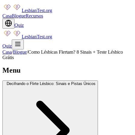
LesbianTest.org
Casa
Blogue
Recursos
Quiz
LesbianTest.org
Quiz
Casa
/
Blogue
/
Como Lésbicas Flertam? 8 Sinais + Teste Lésbico
Grátis
Menu
Decifrando o Flirte Lésbico: Sinais e Pistas Únicos