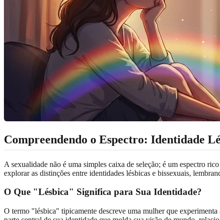
Compreendendo o Espectro: Identidade Lés
A sexualidade não é uma simples caixa de seleção; é um espectro ric
explorar as distinções entre identidades lésbicas e bissexuais, lembran
O Que "Lésbica" Significa para Sua Identidade?
O termo "lésbica" tipicamente descreve uma mulher que experimenta a
parte central de sua identidade que molda sua visão de mundo, relac