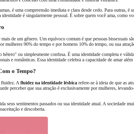
 algumas, é uma compreensão imediata e clara desde cedo. Para outras, é
ssa identidade é singularmente pessoal. É sobre quem você ama, como v
ro
r mais de um gênero. Um equívoco comum é que pessoas bissexuais são
por mulheres 90% do tempo e por homens 10% do tempo, ou sua atração
io hétero" ou simplesmente confusa. É uma identidade completa e válida 
nais e românticas. Essa identidade celebra a capacidade de amar além d
 Com o Tempo?
 fluidez. A
fluidez na identidade lésbica
refere-se à ideia de que as a
 tarde perceber que sua atração é exclusivamente por mulheres, levando-
ida seus sentimentos passados ou sua identidade atual. A sociedade mui
toaceitação e descoberta.