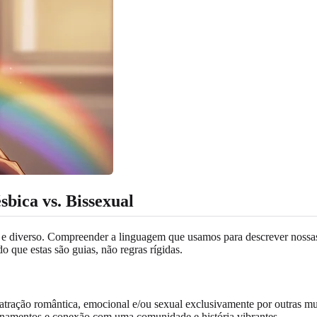
bica vs. Bissexual
o e diverso. Compreender a linguagem que usamos para descrever nossa
do que estas são guias, não regras rígidas.
tração romântica, emocional e/ou sexual exclusivamente por outras mulh
ionamentos e conexão com uma comunidade e história vibrantes.