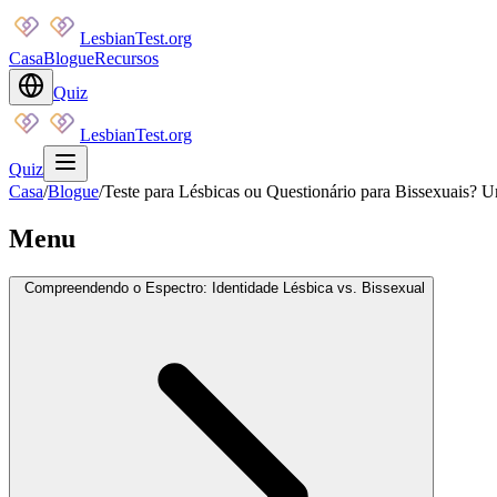
LesbianTest.org
Casa
Blogue
Recursos
Quiz
LesbianTest.org
Quiz
Casa
/
Blogue
/
Teste para Lésbicas ou Questionário para Bissexuais? 
Menu
Compreendendo o Espectro: Identidade Lésbica vs. Bissexual