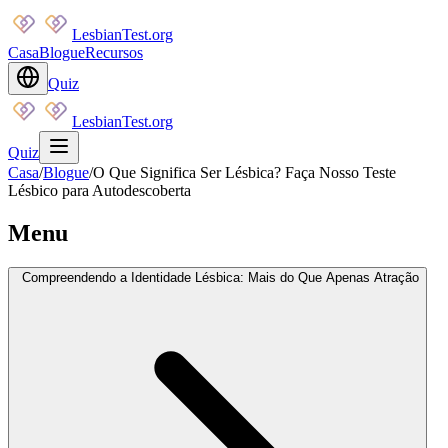
LesbianTest.org
Casa
Blogue
Recursos
Quiz
LesbianTest.org
Quiz
Casa
/
Blogue
/
O Que Significa Ser Lésbica? Faça Nosso Teste
Lésbico para Autodescoberta
Menu
Compreendendo a Identidade Lésbica: Mais do Que Apenas Atração