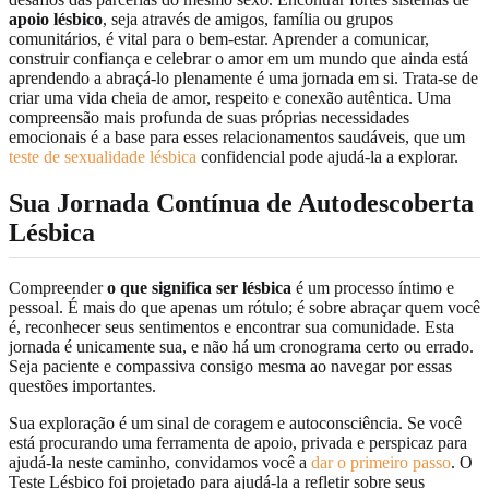
apoio lésbico
, seja através de amigos, família ou grupos
comunitários, é vital para o bem-estar. Aprender a comunicar,
construir confiança e celebrar o amor em um mundo que ainda está
aprendendo a abraçá-lo plenamente é uma jornada em si. Trata-se de
criar uma vida cheia de amor, respeito e conexão autêntica. Uma
compreensão mais profunda de suas próprias necessidades
emocionais é a base para esses relacionamentos saudáveis, que um
teste de sexualidade lésbica
confidencial pode ajudá-la a explorar.
Sua Jornada Contínua de Autodescoberta
Lésbica
Compreender
o que significa ser lésbica
é um processo íntimo e
pessoal. É mais do que apenas um rótulo; é sobre abraçar quem você
é, reconhecer seus sentimentos e encontrar sua comunidade. Esta
jornada é unicamente sua, e não há um cronograma certo ou errado.
Seja paciente e compassiva consigo mesma ao navegar por essas
questões importantes.
Sua exploração é um sinal de coragem e autoconsciência. Se você
está procurando uma ferramenta de apoio, privada e perspicaz para
ajudá-la neste caminho, convidamos você a
dar o primeiro passo
. O
Teste Lésbico foi projetado para ajudá-la a refletir sobre seus