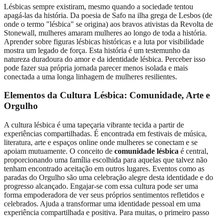
Lésbicas sempre existiram, mesmo quando a sociedade tentou
apagá-las da história. Da poesia de Safo na ilha grega de Lesbos (de
onde o termo "lésbica" se origina) aos bravos ativistas da Revolta de
Stonewall, mulheres amaram mulheres ao longo de toda a história.
Aprender sobre figuras lésbicas históricas e a luta por visibilidade
mostra um legado de força. Esta história é um testemunho da
natureza duradoura do amor e da identidade lésbica. Perceber isso
pode fazer sua própria jornada parecer menos isolada e mais
conectada a uma longa linhagem de mulheres resilientes.
Elementos da Cultura Lésbica: Comunidade, Arte e
Orgulho
A cultura lésbica é uma tapeçaria vibrante tecida a partir de
experiências compartilhadas. É encontrada em festivais de música,
literatura, arte e espaços online onde mulheres se conectam e se
apoiam mutuamente. O conceito de
comunidade lésbica
é central,
proporcionando uma família escolhida para aquelas que talvez não
tenham encontrado aceitação em outros lugares. Eventos como as
paradas do Orgulho são uma celebração alegre desta identidade e do
progresso alcançado. Engajar-se com essa cultura pode ser uma
forma empoderadora de ver seus próprios sentimentos refletidos e
celebrados. Ajuda a transformar uma identidade pessoal em uma
experiência compartilhada e positiva. Para muitas, o primeiro passo