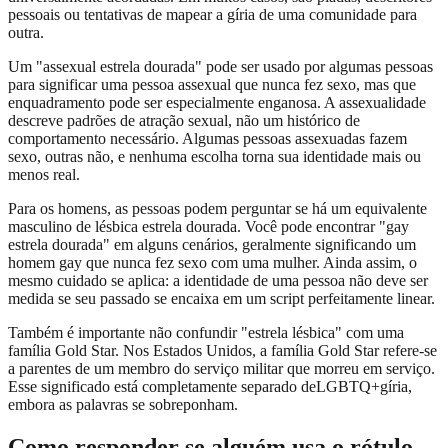
pessoais ou tentativas de mapear a gíria de uma comunidade para
outra.
Um "assexual estrela dourada" pode ser usado por algumas pessoas
para significar uma pessoa assexual que nunca fez sexo, mas que
enquadramento pode ser especialmente enganosa. A assexualidade
descreve padrões de atração sexual, não um histórico de
comportamento necessário. Algumas pessoas assexuadas fazem
sexo, outras não, e nenhuma escolha torna sua identidade mais ou
menos real.
Para os homens, as pessoas podem perguntar se há um equivalente
masculino de lésbica estrela dourada. Você pode encontrar "gay
estrela dourada" em alguns cenários, geralmente significando um
homem gay que nunca fez sexo com uma mulher. Ainda assim, o
mesmo cuidado se aplica: a identidade de uma pessoa não deve ser
medida se seu passado se encaixa em um script perfeitamente linear.
Também é importante não confundir "estrela lésbica" com uma
família Gold Star. Nos Estados Unidos, a família Gold Star refere-se
a parentes de um membro do serviço militar que morreu em serviço.
Esse significado está completamente separado deLGBTQ+gíria,
embora as palavras se sobreponham.
Como responder se alguém usa o rótulo