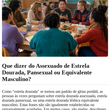
Que dizer do Assexuado de Estrela
Dourada, Pansexual ou Equivalente
Masculino?
Como "estrela dourada" se tornou um padrão de gírias portátil, as
pessoas às vezes perguntam sobre estrela dourada assexuada, estrela
dourada pansexual, ou uma estrela dourada lésbica equivalente
masculino. Estas frases não são igualmente estabelecidas ou
universalmente acordadas. Em muitos casos, são piadas, descritores