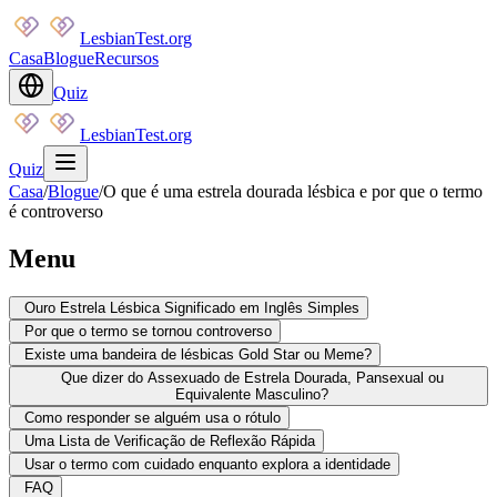
LesbianTest.org
Casa
Blogue
Recursos
Quiz
LesbianTest.org
Quiz
Casa
/
Blogue
/
O que é uma estrela dourada lésbica e por que o termo
é controverso
Menu
Ouro Estrela Lésbica Significado em Inglês Simples
Por que o termo se tornou controverso
Existe uma bandeira de lésbicas Gold Star ou Meme?
Que dizer do Assexuado de Estrela Dourada, Pansexual ou
Equivalente Masculino?
Como responder se alguém usa o rótulo
Uma Lista de Verificação de Reflexão Rápida
Usar o termo com cuidado enquanto explora a identidade
FAQ