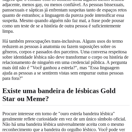
adjacente, menos gay, ou menos confiável. As pessoas bissexuais,
panssexuais e sápticas já enfrentam suspeitas tanto de espaços retos
quanto de estranhos; a linguagem da pureza pode intensificar essa
suspeita. Mesmo quando alguém não faz mal, a frase pode pousar
como um teste de se a história de outra pessoa é suficientemente
limpa.
Há também preocupações trans-inclusivas. Alguns usos do termo
reduzem as pessoas à anatomia ou fazem suposições sobre os
gêneros, corpos e passados dos parceiros. Uma conversa respeitosa
sobre identidade lésbica não deve transformar o corpo ou história de
relacionamento de ninguém em uma credencial pública. A pergunta
mais útil não é "Você ganhou a estrela?", mas "Essa linguagem
ajuda as pessoas a se sentirem vistas sem empurrar outras pessoas
para fora?"
Existe uma bandeira de lésbicas Gold
Star ou Meme?
Procure interesse em torno de "ouro estrela bandeira lésbica"
geralmente reflete curiosidade em vez de um único símbolo oficial.
Não há uma bandeira lésbica universalmente aceita com o mesmo
reconhecimento que a bandeira do orgulho lésbico. Você pode ver