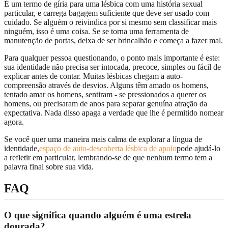
É um termo de gíria para uma lésbica com uma história sexual
particular, e carrega bagagem suficiente que deve ser usado com
cuidado. Se alguém o reivindica por si mesmo sem classificar mais
ninguém, isso é uma coisa. Se se torna uma ferramenta de
manutenção de portas, deixa de ser brincalhão e começa a fazer mal.
Para qualquer pessoa questionando, o ponto mais importante é este:
sua identidade não precisa ser intocada, precoce, simples ou fácil de
explicar antes de contar. Muitas lésbicas chegam a auto-
compreensão através de desvios. Alguns têm amado os homens,
tentado amar os homens, sentiram - se pressionados a querer os
homens, ou precisaram de anos para separar genuína atração da
expectativa. Nada disso apaga a verdade que lhe é permitido nomear
agora.
Se você quer uma maneira mais calma de explorar a língua de
identidade,
espaço de auto-descoberta lésbica de apoio
pode ajudá-lo
a refletir em particular, lembrando-se de que nenhum termo tem a
palavra final sobre sua vida.
FAQ
O que significa quando alguém é uma estrela
dourada?