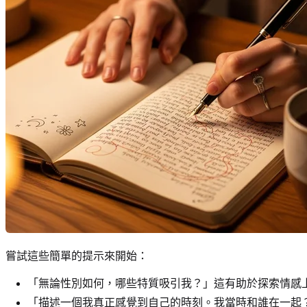
嘗試這些簡單的提示來開始：
「無論性別如何，哪些特質吸引我？」這有助於探索情感
「描述一個我真正感覺到自己的時刻。我當時和誰在一起