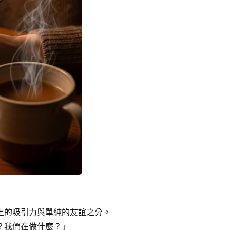
上的吸引力與單純的友誼之分。
？我們在做什麼？」