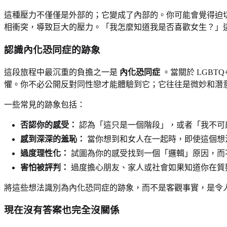
這種壓力不僅僅是外部的；它變成了內部的。你可能會覺得迫
相衝突，導致巨大的壓力。「我怎麼知道我是否喜歡女生？」
認識內化恐同症的跡象
這段旅程中最沉重的負擔之一是
內化恐同症
。當關於 LGB
懼。你不必公開反對同性戀才能體驗到它；它往往是微妙和潛
一些常見的跡象包括：
否認你的感受：
認為「這只是一個階段」，或者「我不可
感到深深的羞恥：
當你想到和女人在一起時，即使這個想
過度理性化：
試圖為你的感受找到一個「邏輯」原因，而
害怕被評判：
過度擔心朋友、家人或社會如果知道你在質
將這些想法識別為內化恐同症的跡象，而不是客觀事實，是令
現在沒有答案也完全沒關係