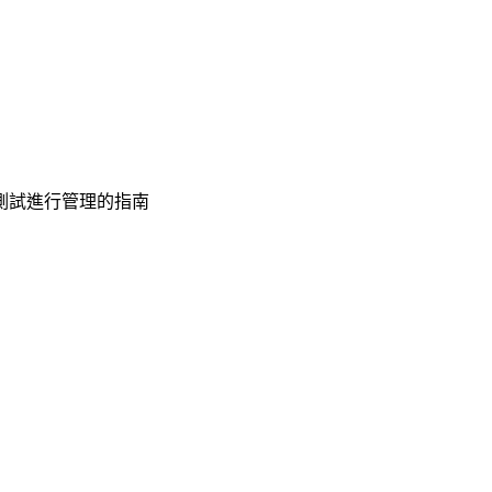
測試進行管理的指南