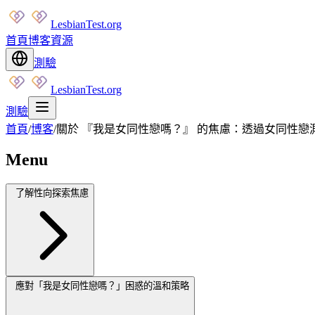
LesbianTest.org
首頁
博客
資源
測驗
LesbianTest.org
測驗
首頁
/
博客
/
關於 『我是女同性戀嗎？』 的焦慮：透過女同性戀
Menu
了解性向探索焦慮
應對「我是女同性戀嗎？」困惑的溫和策略