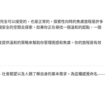
完全可以接受的，也是正常的。探索性向時的焦慮旅程是許多
個安全的空間去探索。如果你正在尋找一個溫和的起點，一個
並提供溫和的策略來幫助你管理困惑和焦慮。你的旅程是有效
、社會期望以及人類了解自身的基本需求。為這種感覺命名——