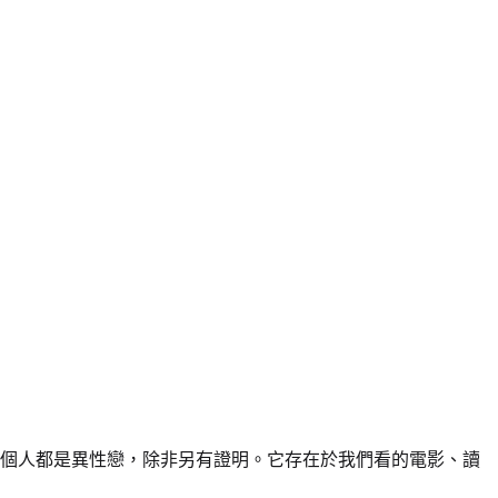
個人都是異性戀，除非另有證明。它存在於我們看的電影、讀