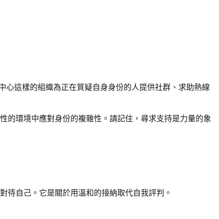
LGBTQ+ 中心這樣的組織為正在質疑自身身份的人提供社群、求助熱線
支持性的環境中應對身份的複雜性。請記住，尋求支持是力量的象
對待自己。它是關於用溫和的接納取代自我評判。