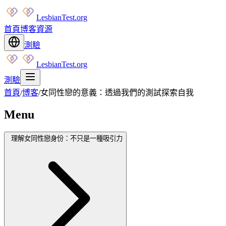
LesbianTest.org
首頁
博客
資源
測驗
LesbianTest.org
測驗
首頁
/
博客
/
女同性戀的意義：透過我們的測試探索自我
Menu
理解女同性戀身份：不只是一種吸引力