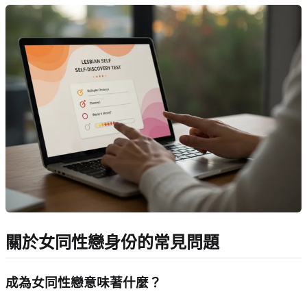
關於女同性戀身份的常見問題
成為女同性戀意味著什麼？