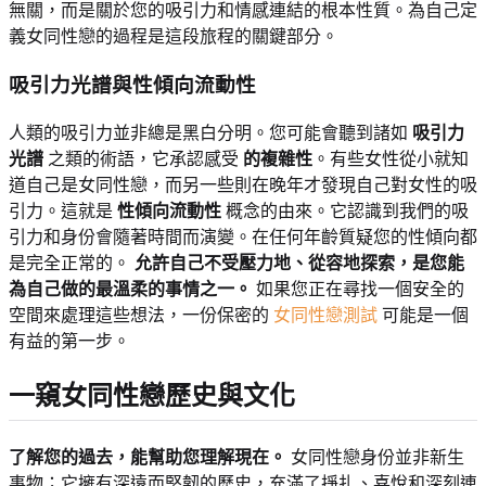
無關，而是關於您的吸引力和情感連結的根本性質。為自己定
義女同性戀的過程是這段旅程的關鍵部分。
吸引力光譜與性傾向流動性
人類的吸引力並非總是黑白分明。您可能會聽到諸如
吸引力
光譜
之類的術語，它承認感受
的複雜性
。有些女性從小就知
道自己是女同性戀，而另一些則在晚年才發現自己對女性的吸
引力。這就是
性傾向流動性
概念的由來。它認識到我們的吸
引力和身份會隨著時間而演變。在任何年齡質疑您的性傾向都
是完全正常的。
允許自己不受壓力地、從容地探索，是您能
為自己做的最溫柔的事情之一。
如果您正在尋找一個安全的
空間來處理這些想法，一份保密的
女同性戀測試
可能是一個
有益的第一步。
一窺女同性戀歷史與文化
了解您的過去，能幫助您理解現在。
女同性戀身份並非新生
事物；它擁有深遠而堅韌的歷史，充滿了掙扎、喜悅和深刻連