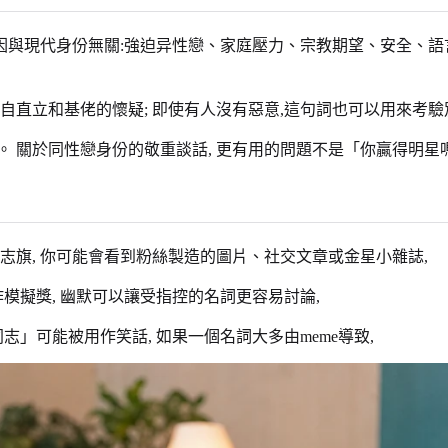
原因與現代身份無關:強迫异性戀、家庭壓力、宗教期望、安全、語
自直立和基佬的懷疑; 即使有人沒有惡意,這句詞也可以用來考
 關於同性戀身份的敬重談話, 更有用的問題不是「你贏得明星嗎?
志旗, 你可能會看到粉絲製造的圖片、社交文章或金星小雜誌,
模擬獎, 幽默可以讓受指控的名詞更容易討論,
志」可能被用作笑話, 如果一個名詞大多由meme導致,