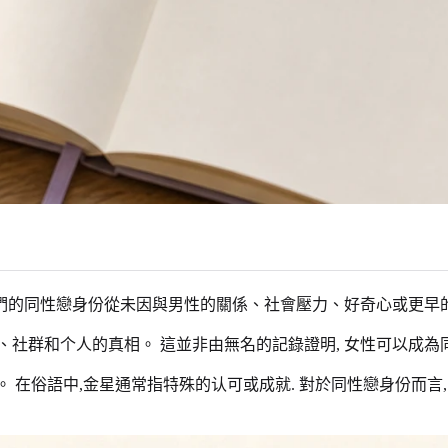
 他們的同性戀身份從未因與男性的關係、社會壓力、好奇心或更早
社群和个人的真相。 這並非由無名的記錄證明, 女性可以成為同
等。 在俗語中,金星通常指特殊的认可或成就. 對於同性戀身份而言