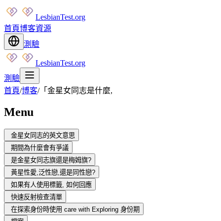
LesbianTest.org
首頁
博客
資源
測驗
LesbianTest.org
測驗
首頁
/
博客
/
「金星女同志是什麼,
Menu
金星女同志的英文意思
期間為什麼會有爭議
是金星女同志旗還是梅姆旗?
黃星性愛,泛性戀,還是同性戀?
如果有人使用標籤, 如何回應
快速反射檢查清單
在探索身份時使用 care with Exploring 身份期