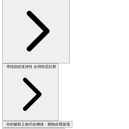
寻找你的支持性 女同性恋社群
你的赋权之旅仍在继续：拥抱自我发现