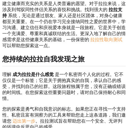
建立健康而充实的关系是人类普遍的愿望。对于拉拉来说，这
涉及到驾驭同性伴侣关系的喜悦和挑战。找到强大的
拉拉支
持
系统，无论是通过朋友、家人还是社区团体，对身心健康
都至关重要。在一个仍在学习完全接纳同性之爱的世界中，学
习沟通、建立信任和庆祝爱本身就是一段旅程。它是关于创造
一个充满爱、尊重和真诚联结的生活。更深入地了解自己的情
感需求是这些健康关系的基础，一份保密的
拉拉性取向测试
可以帮助您探索这一点。
您持续的拉拉自我发现之旅
理解
成为拉拉是什么感觉
是一个私密而个人化的过程。它不
仅仅是一个标签；它是关于拥抱真实的自我，承认自己的感
受，并找到自己的社群。这段旅程独属于您，没有正确或错误
的时间线。在您探索这些重要问题时，请对自己保持耐心和同
情。
您的探索是勇气和自我意识的标志。如果您正在寻找一个支持
性、私密且富有洞察力的工具来帮助您走上这条道路，我们邀
请您
迈出第一步
。拉拉测试旨在帮助您在一个安全、无评判
的环境中反思自己的感受。