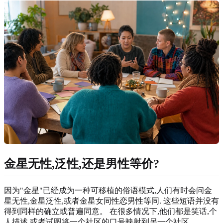
金星无性,泛性,还是男性等价?
因为"金星"已经成为一种可移植的俗语模式,人们有时会问金
星无性,金星泛性,或者金星女同性恋男性等同. 这些短语并没有
得到同样的确立或普遍同意。 在很多情况下,他们都是笑话,个
人描述,或者试图将一个社区的口号映射到另一个社区.