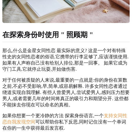
在探索身份时使用 " 照顾期 "
那么,什么是金星女同性恋 最实际的意义? 这是一个对有特殊
性史的女同性恋者的俗语,它携带的行李足够了,应该谨慎使用.
如果有人声称自己没有给别人排位,那是一回事。 如果它成为
守门工具,它就停止玩耍,开始做伤害.
对于任何被质疑的人来说,最重要的一点就是:你的身份在算数
之前,不必不受影响,早,简单,或容易解释. 许多女同性恋者通过
绕道实现自我理解. 有些人曾爱男人,尝试爱男人,感到压力想要
男人,或者需要几年的时间将真正的吸引力和期望分开. 这些都
不能抹去你现在可以命名的真相。
如果你想要一个更冷静的方法 探索身份语言,一个
支持女同性
恋自我发现空间
可以帮助你私下反思,同时记住没有一个单词
在你的一生中获得最后发言权.