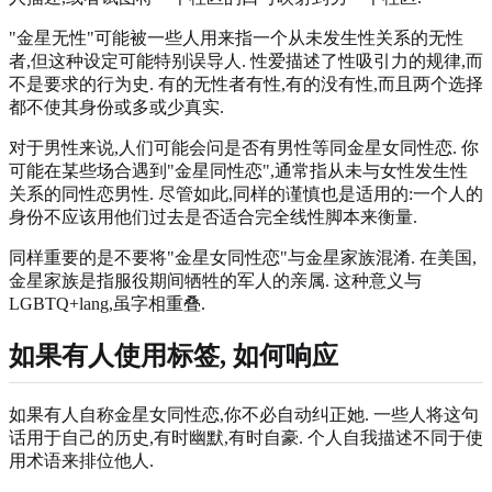
"金星无性"可能被一些人用来指一个从未发生性关系的无性
者,但这种设定可能特别误导人. 性爱描述了性吸引力的规律,而
不是要求的行为史. 有的无性者有性,有的没有性,而且两个选择
都不使其身份或多或少真实.
对于男性来说,人们可能会问是否有男性等同金星女同性恋. 你
可能在某些场合遇到"金星同性恋",通常指从未与女性发生性
关系的同性恋男性. 尽管如此,同样的谨慎也是适用的:一个人的
身份不应该用他们过去是否适合完全线性脚本来衡量.
同样重要的是不要将"金星女同性恋"与金星家族混淆. 在美国,
金星家族是指服役期间牺牲的军人的亲属. 这种意义与
LGBTQ+lang,虽字相重叠.
如果有人使用标签, 如何响应
如果有人自称金星女同性恋,你不必自动纠正她. 一些人将这句
话用于自己的历史,有时幽默,有时自豪. 个人自我描述不同于使
用术语来排位他人.