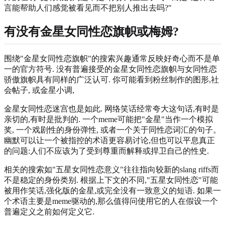
言能帮助人们感觉被看见而不把别人推出去吗?"
有没有金星女同性恋旗帜或梅姆?
围绕"金星女同性恋旗帜"的搜索兴趣通常反映好奇心而不是单
一的官方符号. 没有普遍接受的金星女同性恋旗帜与女同性恋
骄傲旗帜具有同样的广泛认可. 你可能看到粉丝制作的图形,社
会帖子, 或金星小调,
金星女同性恋迷宫也是如此. 网络笑话经常夸大这句话,有时是
亲切的,有时是批判的. 一个meme可能把"金星"当作一个模拟
奖, 一个戏剧性的身份弹性, 或者一个关于同性恋词汇的句子。
幽默可以让一个被指控的术语更容易讨论,但也可以平息真正
的问题:人们不应该为了受到尊重而解释或捍卫自己的性史.
相关的搜索如"五星女同性恋意义"往往指向较新的slang riffs而
不是稳定的身份类别. 根据上下文的不同,"五星女同性恋"可能
被用作笑话,强化版的金星,或完全没有一致意义的短语. 如果一
个术语主要是meme驱动的,那么值得问使用它的人在假设一个
普遍定义之前如何定义它.