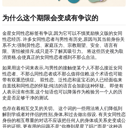
为什么这个期限会变成有争议的
金星女同性恋标签有争议,因为它可以不慎奖励狭义版的女同
性恋经历. 许多女同性恋者与男性有历史,原因与其当前身份关
系不大:强制异性恋、家庭压力、宗教期望、安全、语言有
限、害怕被排斥,或只是不了解其吸引力。 将这些历史视为取
消资格,会使真正的女同性恋者感到不那么合法。
如果用这个词来表示,与男性的接触使某个人不那么接近女同
性恋者、不那么同性恋者或不那么值得信赖,这个术语也可能
带有双重恐惧症。 双性恋、泛性恋和蓝宝石的人已经面临来
自直线和同性恋的怀疑;纯洁的语言会加剧这种怀疑。 即使有
人表示没有伤害,这个短语也可以降落作为检验另一个人的历
史是否足够干净的测试.
也存在着相互交叉的关切。 这个词的一些用法将人们降低到
解剖学或者对伴侣的性别,身体,和过去做出假设. 有关女同性恋
身份的相互尊重的对话不应该把任何人的身体或关系史变成公
开的证明. 更有用的问题不是"你挣到星星了吗?"而是"这种语