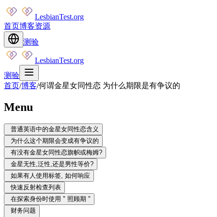
LesbianTest.org
首页
博客
资源
测验
LesbianTest.org
测验
首页
/
博客
/
何谓金星女同性恋 为什么期限是有争议的
Menu
普通英语中的金星女同性恋含义
为什么这个期限会变成有争议的
有没有金星女同性恋旗帜或梅姆?
金星无性,泛性,还是男性等价?
如果有人使用标签, 如何响应
快速反射检查列表
在探索身份时使用 " 照顾期 "
财务问题