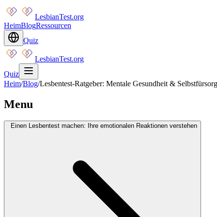
LesbianTest.org
Heim
Blog
Ressourcen
Quiz
LesbianTest.org
Quiz
Heim
/
Blog
/
Lesbentest-Ratgeber: Mentale Gesundheit & Selbstfürsorg
Menu
Einen Lesbentest machen: Ihre emotionalen Reaktionen verstehen