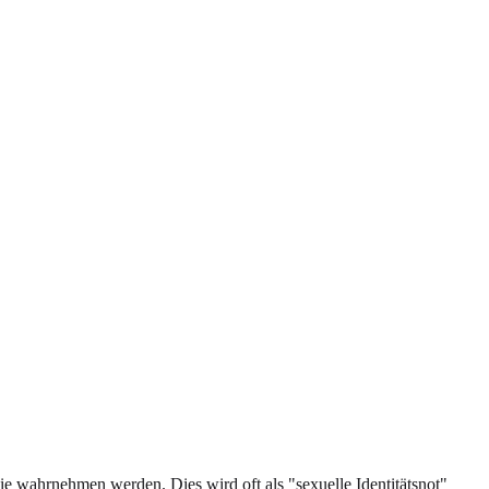
Sie wahrnehmen werden. Dies wird oft als "sexuelle Identitätsnot"