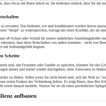
en, dass etwas mit Ihnen falsch ist. Sie bedeuten einfach, dass Sie die
otschaften
n zu erwarten. Das bedeutet, wir sind konditioniert worden davon ausz
"Skript" zu widersprechen, erzeugt das einen Konflikt, der als inte
n uns oft Scham oder Schuld für unsere natürlichen Anziehungskräfte e
u erkennen, dass diese Botschaften von außen kommen – nicht von Ihrem 
er mit Selbstmitgefühl beginnt.
n Schritte
ereit sind, mit Freunden oder Familie zu sprechen, könnten Sie das Gef
Fragen immer und immer wieder durchgehen, ohne Antworten zu finden
her zu fühlen. Selbst wenn Sie nicht bereit sind, sich der Welt zu "o
sen ersten Funken der Verbindung liefern. Es zeigt Ihnen, dass Ihre Er
cht sofort danach handeln. Nutzen Sie sie als einen persönlichen Spieg
ilienz aufbauen