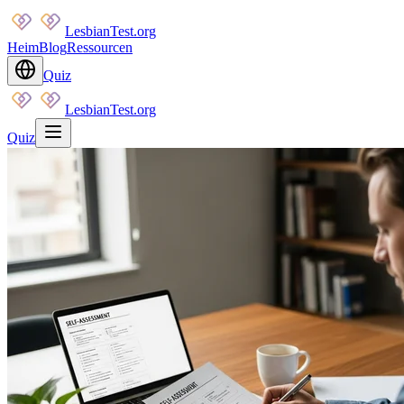
LesbianTest.org
Heim
Blog
Ressourcen
Quiz
LesbianTest.org
Quiz