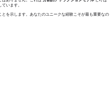
しています。
ことを示します。あなたのユニークな経験こそが最も重要なの