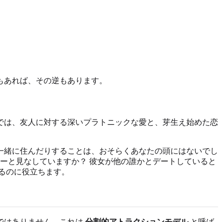
もあれば、その逆もあります。
では、友人に対する深いプラトニックな愛と、芽生え始めた恋
一緒に住んだりすることは、おそらくあなたの頭にはないでし
ーと見なしていますか？ 彼女が他の誰かとデートしていると
るのに役立ちます。
ではありません。これは
分割的アトラクションモデル
と呼ば