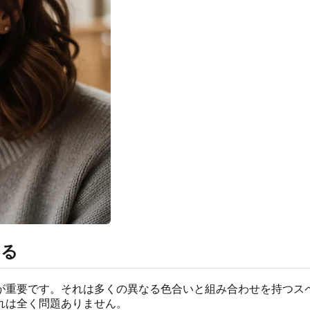
する
が重要です。それは多くの異なる色合いと組み合わせを持つス
れは全く問題ありません。