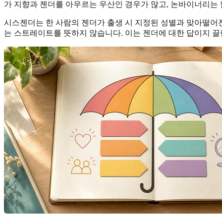
가 지향과 젠더를 아우르는 우산인 경우가 많고, 논바이너리는
시스젠더는 한 사람의 젠더가 출생 시 지정된 성별과 맞아떨어진다
는 스트레이트를 뜻하지 않습니다. 이는 젠더에 대한 답이지 끌