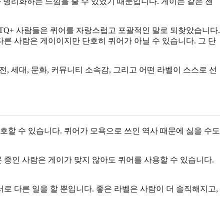
나 병리화하는 느낌을 줄 수 있었기 때문입니다. 게이는 같은 젠
GBTQ+ 사람들은 퀴어를 자랑스럽고 포괄적인 말로 되찾았습니다.
다른 사람은 게이이지만 단호히 퀴어가 아닐 수 있습니다. 그 단
, 세대, 문화, 커뮤니티 소속감, 그리고 어떤 라벨이 스스로 선
선호할 수 있습니다. 퀴어가 모욕으로 쓰인 역사 때문에 싫을 수도
 중인 사람은 게이가 맞지 않아도 퀴어를 사용할 수 있습니다.
서로 다른 일을 할 뿐입니다. 좋은 라벨은 사람이 더 솔직해지고,