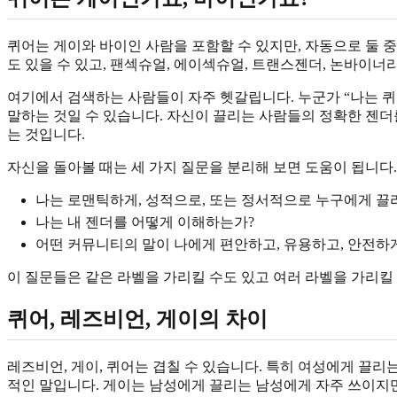
퀴어는 게이와 바이인 사람을 포함할 수 있지만, 자동으로 둘 
도 있을 수 있고, 팬섹슈얼, 에이섹슈얼, 트랜스젠더, 논바이너리
여기에서 검색하는 사람들이 자주 헷갈립니다. 누군가 “나는 퀴
말하는 것일 수 있습니다. 자신이 끌리는 사람들의 정확한 젠더를
는 것입니다.
자신을 돌아볼 때는 세 가지 질문을 분리해 보면 도움이 됩니다.
나는 로맨틱하게, 성적으로, 또는 정서적으로 누구에게 끌
나는 내 젠더를 어떻게 이해하는가?
어떤 커뮤니티의 말이 나에게 편안하고, 유용하고, 안전하
이 질문들은 같은 라벨을 가리킬 수도 있고 여러 라벨을 가리킬
퀴어, 레즈비언, 게이의 차이
레즈비언, 게이, 퀴어는 겹칠 수 있습니다. 특히 여성에게 끌
적인 말입니다. 게이는 남성에게 끌리는 남성에게 자주 쓰이지만