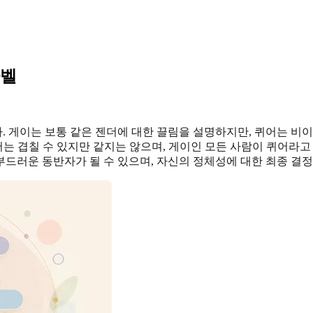
라벨
 게이는 보통 같은 젠더에 대한 끌림을 설명하지만, 퀴어는 비이성
어는 겹칠 수 있지만 같지는 않으며, 게이인 모든 사람이 퀴어라고 
부드러운 동반자가 될 수 있으며, 자신의 정체성에 대한 최종 결