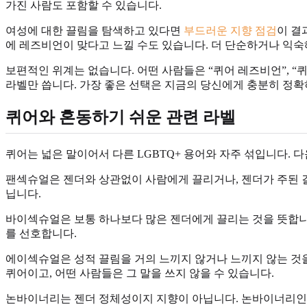
가진 사람도 포함할 수 있습니다.
여성에 대한 끌림을 탐색하고 있다면
부드러운 지향 점검
이 결
에 레즈비언이 맞다고 느낄 수도 있습니다. 더 단순하거나 익숙
보편적인 위계는 없습니다. 어떤 사람들은 “퀴어 레즈비언”, “
라벨만 씁니다. 가장 좋은 선택은 지금의 당신에게 충분히 정확
퀴어와 혼동하기 쉬운 관련 라벨
퀴어는 넓은 말이어서 다른 LGBTQ+ 용어와 자주 섞입니다. 다
팬섹슈얼은 젠더와 상관없이 사람에게 끌리거나, 젠더가 주된 결
닙니다.
바이섹슈얼은 보통 하나보다 많은 젠더에게 끌리는 것을 뜻합니다
를 선호합니다.
에이섹슈얼은 성적 끌림을 거의 느끼지 않거나 느끼지 않는 것을
퀴어이고, 어떤 사람들은 그 말을 쓰지 않을 수 있습니다.
논바이너리는 젠더 정체성이지 지향이 아닙니다. 논바이너리인 사람