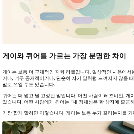
게이와 퀴어를 가르는 가장 분명한 차이
게이는 보통 더 구체적인 지향 라벨입니다. 일상적인 사용에서는
거나, 너무 공개적이거나, 단순히 자기 말처럼 느껴지지 않을 
말로 쓰일 수도 있습니다.
퀴어는 더 넓고 덜 고정된 말입니다. 어떤 사람이 레즈비언, 게
있습니다. 어떤 사람에게 퀴어는 “내 정체성은 한 상자에 깔끔하
가장 짧게 말하면 이렇습니다. 게이는 보통 누가 끌리는지를 가리