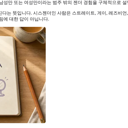
 남성만 또는 여성만이라는 범주 밖의 젠더 경험을 구체적으로 
는 뜻입니다. 시스젠더인 사람은 스트레이트, 게이, 레즈비언, 바
림에 대한 답이 아닙니다.