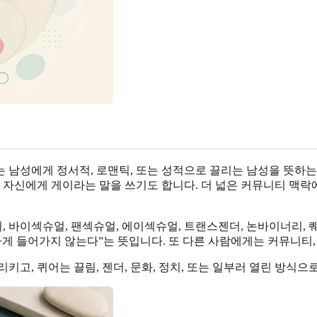
 남성에게 정서적, 로맨틱, 또는 성적으로 끌리는 남성을 뜻하는
때 자신에게 게이라는 말을 쓰기도 합니다. 더 넓은 커뮤니티 맥
이, 바이섹슈얼, 팬섹슈얼, 에이섹슈얼, 트랜스젠더, 논바이너리,
게 들어가지 않는다”는 뜻입니다. 또 다른 사람에게는 커뮤니티, 
키고, 퀴어는 끌림, 젠더, 문화, 정치, 또는 일부러 열린 방식으