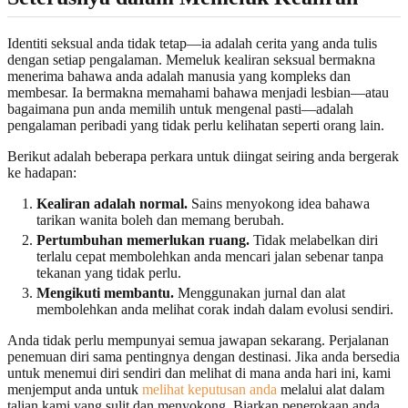
Identiti seksual anda tidak tetap—ia adalah cerita yang anda tulis
dengan setiap pengalaman. Memeluk kealiran seksual bermakna
menerima bahawa anda adalah manusia yang kompleks dan
membesar. Ia bermakna memahami bahawa menjadi lesbian—atau
bagaimana pun anda memilih untuk mengenal pasti—adalah
pengalaman peribadi yang tidak perlu kelihatan seperti orang lain.
Berikut adalah beberapa perkara untuk diingat seiring anda bergerak
ke hadapan:
Kealiran adalah normal.
Sains menyokong idea bahawa
tarikan wanita boleh dan memang berubah.
Pertumbuhan memerlukan ruang.
Tidak melabelkan diri
terlalu cepat membolehkan anda mencari jalan sebenar tanpa
tekanan yang tidak perlu.
Mengikuti membantu.
Menggunakan jurnal dan alat
membolehkan anda melihat corak indah dalam evolusi sendiri.
Anda tidak perlu mempunyai semua jawapan sekarang. Perjalanan
penemuan diri sama pentingnya dengan destinasi. Jika anda bersedia
untuk menemui diri sendiri dan melihat di mana anda hari ini, kami
menjemput anda untuk
melihat keputusan anda
melalui alat dalam
talian kami yang sulit dan menyokong. Biarkan penerokaan anda