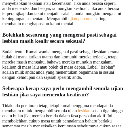
menyebabkan tekanan atau kecemasan. Jika anda berasa seperti
anda meneroka dan belajar, ia mungkin kealiran. Jika anda berasa
terperangkap dan takut menjadi "salah", anda mungkin mengalami
kebingungan sementara. Mengambil
ujian percuma
sering
membantu menghapuskan kabut mental.
Bolehkah seseorang yang mengenal pasti sebagai
lesbian masih kealir secara seksual?
Sudah tentu. Ramai wanita mengenal pasti sebagai lesbian kerana
itulah di mana tarikan utama dan komuniti mereka terletak, tetapi
mereka masih mengakui bahawa mereka mungkin mengalami
kealiran di masa lalu atau boleh di masa depan. Label "lesbian"
adalah milik anda; anda yang menentukan bagaimana ia sesuai
dengan kehidupan dan sejarah spesifik anda.
Seberapa kerap saya perlu mengambil semula ujian
lesbian jika saya meneroka kealiran?
Tidak ada peraturan tetap, tetapi ramai pengguna mendapati ia
membantu untuk mengambil semula ujian
lesbian
setiap tiga hingga
enam bulan jika mereka berada dalam fasa persoalan aktif. Ini
membolehkan cukup masa untuk pengalaman baharu berlaku
sementara masih mengekalkan keputusan sebelumnya cukup segar