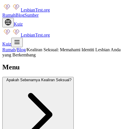
LesbianTest.org
Rumah
Blog
Sumber
Kuiz
LesbianTest.org
Kuiz
Rumah
/
Blog
/
Kealiran Seksual: Memahami Identiti Lesbian Anda
yang Berkembang
Menu
Apakah Sebenarnya Kealiran Seksual?