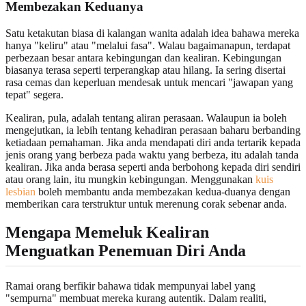
Membezakan Keduanya
Satu ketakutan biasa di kalangan wanita adalah idea bahawa mereka
hanya "keliru" atau "melalui fasa". Walau bagaimanapun, terdapat
perbezaan besar antara kebingungan dan kealiran. Kebingungan
biasanya terasa seperti terperangkap atau hilang. Ia sering disertai
rasa cemas dan keperluan mendesak untuk mencari "jawapan yang
tepat" segera.
Kealiran, pula, adalah tentang aliran perasaan. Walaupun ia boleh
mengejutkan, ia lebih tentang kehadiran perasaan baharu berbanding
ketiadaan pemahaman. Jika anda mendapati diri anda tertarik kepada
jenis orang yang berbeza pada waktu yang berbeza, itu adalah tanda
kealiran. Jika anda berasa seperti anda berbohong kepada diri sendiri
atau orang lain, itu mungkin kebingungan. Menggunakan
kuis
lesbian
boleh membantu anda membezakan kedua-duanya dengan
memberikan cara terstruktur untuk merenung corak sebenar anda.
Mengapa Memeluk Kealiran
Menguatkan Penemuan Diri Anda
Ramai orang berfikir bahawa tidak mempunyai label yang
"sempurna" membuat mereka kurang autentik. Dalam realiti,