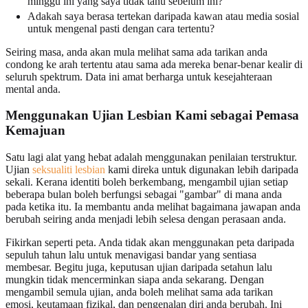
minggu ini yang saya tidak tahu sebelum ini?
Adakah saya berasa tertekan daripada kawan atau media sosial
untuk mengenal pasti dengan cara tertentu?
Seiring masa, anda akan mula melihat sama ada tarikan anda
condong ke arah tertentu atau sama ada mereka benar-benar kealir di
seluruh spektrum. Data ini amat berharga untuk kesejahteraan
mental anda.
Menggunakan Ujian Lesbian Kami sebagai Pemasa
Kemajuan
Satu lagi alat yang hebat adalah menggunakan penilaian terstruktur.
Ujian
seksualiti lesbian
kami direka untuk digunakan lebih daripada
sekali. Kerana identiti boleh berkembang, mengambil ujian setiap
beberapa bulan boleh berfungsi sebagai "gambar" di mana anda
pada ketika itu. Ia membantu anda melihat bagaimana jawapan anda
berubah seiring anda menjadi lebih selesa dengan perasaan anda.
Fikirkan seperti peta. Anda tidak akan menggunakan peta daripada
sepuluh tahun lalu untuk menavigasi bandar yang sentiasa
membesar. Begitu juga, keputusan ujian daripada setahun lalu
mungkin tidak mencerminkan siapa anda sekarang. Dengan
mengambil semula ujian, anda boleh melihat sama ada tarikan
emosi, keutamaan fizikal, dan pengenalan diri anda berubah. Ini