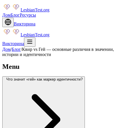
LesbianTest.org
Дом
Блог
Ресурсы
Викторина
LesbianTest.org
Викторина
Дом
/
Блог
/
Квир vs Гей — основные различия в значении,
истории и идентичности
Menu
Что значит «гей» как маркер идентичности?