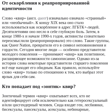
От оскорбления к реапроприированной
идентичности
Слово «квир» (англ.
queer
) изначально означало «странный»
или «необычный». К концу XIX века оно стало
использоваться как оскорбление в адрес ЛГБТК+-людей.
Десятилетиями оно несло в себе глубокую боль. Затем, в
конце 1980-х и начале 1990-х годов, активисты сознательно
переосмыслили (реапроприировали) это слово. Такие группы,
как Queer Nation, превратили его в символ неповиновения и
гордости. Сегодня многие люди — особенно представители
молодого поколения — принимают «квир» как позитивное,
расширяющее возможности самоописание. Однако из-за
истории слова некоторые представители старшего поколения
всё еще находят его обидным. Как правило, используйте
слово «квир» только по отношению к тем, кто выбрал этот
ярлык для себя сам.
Кто попадает под «зонтик» квир?
Зонтичный термин «квир» охватывает всех, кто не
идентифицирует себя исключительно как гетеросексуальный
и/или цисгендерный человек. Сюда входят геи, лесбиянки,
бисексуалы, пансексуалы, асексуалы, небинарные,