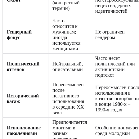
(конкретный
нецисгендерных
термин)
идентичностей
Часто
относится к
Гендерный
мужчинам;
Не ограничен
фокус
иногда
гендером
используется
женщинами
Часто несет
Политический
Нейтральный,
политический или
оттенок
описательный
активистский
подтекст
Переосмыслен
Переосмыслен посл
после
использования в
Исторический
негативного
качестве оскорблени
багаж
использования
в конце 1980-х –
в середине XX
1990-х годах
века
Предпочитается
Использование
многими в
Особенно популяре
поколениями
разных
среди молодежи
поколениях