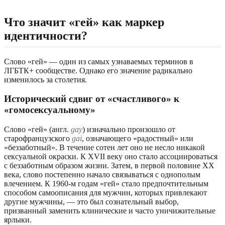
Что значит «гей» как маркер
идентичности?
Слово «гей» — один из самых узнаваемых терминов в
ЛГБТК+ сообществе. Однако его значение радикально
изменилось за столетия.
Исторический сдвиг от «счастливого» к
«гомосексуальному»
Слово «гей» (англ.
gay
) изначально произошло от
старофранцузского
gai
, означающего «радостный» или
«беззаботный». В течение сотен лет оно не несло никакой
сексуальной окраски. К XVII веку оно стало ассоциироваться
с беззаботным образом жизни. Затем, в первой половине XX
века, слово постепенно начало связываться с однополым
влечением. К 1960-м годам «гей» стало предпочтительным
способом самоописания для мужчин, которых привлекают
другие мужчины, — это был сознательный выбор,
призванный заменить клинические и часто уничижительные
ярлыки.