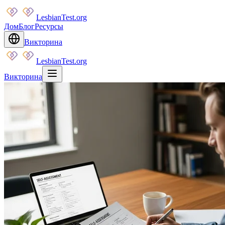
LesbianTest.org
Дом
Блог
Ресурсы
Викторина
LesbianTest.org
Викторина