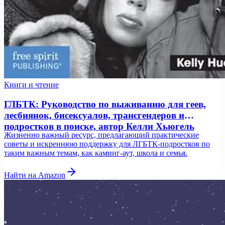
Книги и чтение
ГЛБТК: Руководство по выживанию для геев,
лесбиянок, бисексуалов, трансгендеров и
подростков в поиске, автор Келли Хьюгель
Жизненно важный ресурс, предлагающий практические
советы и искреннюю поддержку для ЛГБТК-подростков по
таким важным темам, как каминг-аут, школа и семья.
Найти на Amazon