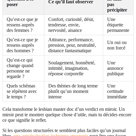
Ce qu’il faut observer
poser
pas
précipiter
Qu’est-ce que je
Confort, curiosité, désir,
Une
ressens auprès
tendresse, envie,
étiquette
des femmes ?
nervosité, aisance
permanente
Qu’est-ce que je
Attirance, performance,
Un oui ou
ressens auprès
pression, peur, neutralité,
non forcé
des hommes ?
distance fantasmatique
Qu’est-ce qui
Soulagement, honnêteté,
Une
change quand
intimité, imagination,
annonce
personne ne
réponse corporelle
publique
regarde ?
Quels schémas
Des thèmes de long terme
Une
se répètent avec
plutôt qu’un moment
certitude
le temps ?
intense
immédiate
Cela transforme le lesbian master doc d’un verdict en miroir. Un
miroir peut te montrer quelque chose d’utile, mais tu décides encore
ce que signifie le reflet.
Si les questions structurées te semblent plus faciles qu’un journal
libre,
une autoévaluation lesbienne structurée
peut être une façon