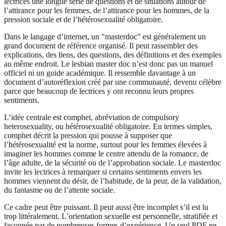
lectrices une longue série de questions et de situations autour de
l’attirance pour les femmes, de l’attirance pour les hommes, de la
pression sociale et de l’hétérosexualité obligatoire.
Dans le langage d’internet, un "masterdoc" est généralement un
grand document de référence organisé. Il peut rassembler des
explications, des liens, des questions, des définitions et des exemples
au même endroit. Le lesbian master doc n’est donc pas un manuel
officiel ni un guide académique. Il ressemble davantage à un
document d’autoréflexion créé par une communauté, devenu célèbre
parce que beaucoup de lectrices y ont reconnu leurs propres
sentiments.
L’idée centrale est comphet, abréviation de compulsory
heterosexuality, ou hétérosexualité obligatoire. En termes simples,
comphet décrit la pression qui pousse à supposer que
l’hétérosexualité est la norme, surtout pour les femmes élevées à
imaginer les hommes comme le centre attendu de la romance, de
l’âge adulte, de la sécurité ou de l’approbation sociale. Le masterdoc
invite les lectrices à remarquer si certains sentiments envers les
hommes viennent du désir, de l’habitude, de la peur, de la validation,
du fantasme ou de l’attente sociale.
Ce cadre peut être puissant. Il peut aussi être incomplet s’il est lu
trop littéralement. L’orientation sexuelle est personnelle, stratifiée et
façonnée par de nombreuses formes d’expérience. Un seul PDF ne