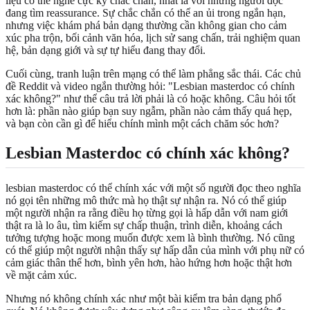
liệu có thể nghe cực kỳ chắc chắn, nhất là với những người đọc
đang tìm reassurance. Sự chắc chắn có thể an ủi trong ngắn hạn,
nhưng việc khám phá bản dạng thường cần không gian cho cảm
xúc pha trộn, bối cảnh văn hóa, lịch sử sang chấn, trải nghiệm quan
hệ, bản dạng giới và sự tự hiểu đang thay đổi.
Cuối cùng, tranh luận trên mạng có thể làm phẳng sắc thái. Các chủ
đề Reddit và video ngắn thường hỏi: "Lesbian masterdoc có chính
xác không?" như thể câu trả lời phải là có hoặc không. Câu hỏi tốt
hơn là: phần nào giúp bạn suy ngẫm, phần nào cảm thấy quá hẹp,
và bạn còn cần gì để hiểu chính mình một cách chăm sóc hơn?
Lesbian Masterdoc có chính xác không?
lesbian masterdoc có thể chính xác với một số người đọc theo nghĩa
nó gọi tên những mô thức mà họ thật sự nhận ra. Nó có thể giúp
một người nhận ra rằng điều họ từng gọi là hấp dẫn với nam giới
thật ra là lo âu, tìm kiếm sự chấp thuận, trình diễn, khoảng cách
tưởng tượng hoặc mong muốn được xem là bình thường. Nó cũng
có thể giúp một người nhận thấy sự hấp dẫn của mình với phụ nữ có
cảm giác thân thể hơn, bình yên hơn, hào hứng hơn hoặc thật hơn
về mặt cảm xúc.
Nhưng nó không chính xác như một bài kiểm tra bản dạng phổ