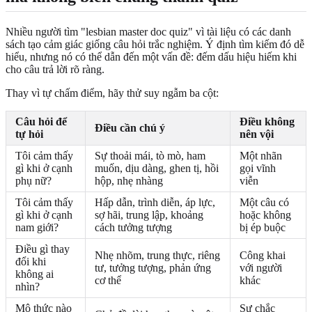
Nhiều người tìm "lesbian master doc quiz" vì tài liệu có các danh
sách tạo cảm giác giống câu hỏi trắc nghiệm. Ý định tìm kiếm đó dễ
hiểu, nhưng nó có thể dẫn đến một vấn đề: đếm dấu hiệu hiếm khi
cho câu trả lời rõ ràng.
Thay vì tự chấm điểm, hãy thử suy ngẫm ba cột:
Câu hỏi để
Điều không
Điều cần chú ý
tự hỏi
nên vội
Tôi cảm thấy
Sự thoải mái, tò mò, ham
Một nhãn
gì khi ở cạnh
muốn, dịu dàng, ghen tị, hồi
gọi vĩnh
phụ nữ?
hộp, nhẹ nhàng
viễn
Tôi cảm thấy
Hấp dẫn, trình diễn, áp lực,
Một câu có
gì khi ở cạnh
sợ hãi, trung lập, khoảng
hoặc không
nam giới?
cách tưởng tượng
bị ép buộc
Điều gì thay
Nhẹ nhõm, trung thực, riêng
Công khai
đổi khi
tư, tưởng tượng, phản ứng
với người
không ai
cơ thể
khác
nhìn?
Mô thức nào
Sự chắc