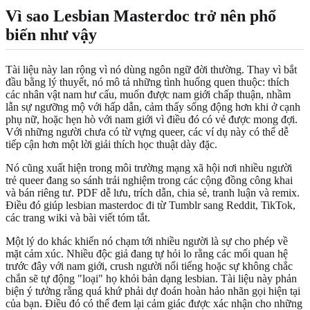
Vì sao Lesbian Masterdoc trở nên phổ
biến như vậy
Tài liệu này lan rộng vì nó dùng ngôn ngữ đời thường. Thay vì bắt
đầu bằng lý thuyết, nó mô tả những tình huống quen thuộc: thích
các nhân vật nam hư cấu, muốn được nam giới chấp thuận, nhầm
lẫn sự ngưỡng mộ với hấp dẫn, cảm thấy sống động hơn khi ở cạnh
phụ nữ, hoặc hẹn hò với nam giới vì điều đó có vẻ được mong đợi.
Với những người chưa có từ vựng queer, các ví dụ này có thể dễ
tiếp cận hơn một lời giải thích học thuật dày đặc.
Nó cũng xuất hiện trong môi trường mạng xã hội nơi nhiều người
trẻ queer đang so sánh trải nghiệm trong các cộng đồng công khai
và bán riêng tư. PDF dễ lưu, trích dẫn, chia sẻ, tranh luận và remix.
Điều đó giúp lesbian masterdoc đi từ Tumblr sang Reddit, TikTok,
các trang wiki và bài viết tóm tắt.
Một lý do khác khiến nó chạm tới nhiều người là sự cho phép về
mặt cảm xúc. Nhiều độc giả đang tự hỏi lo rằng các mối quan hệ
trước đây với nam giới, crush người nổi tiếng hoặc sự không chắc
chắn sẽ tự động "loại" họ khỏi bản dạng lesbian. Tài liệu này phản
biện ý tưởng rằng quá khứ phải dự đoán hoàn hảo nhãn gọi hiện tại
của bạn. Điều đó có thể đem lại cảm giác được xác nhận cho những