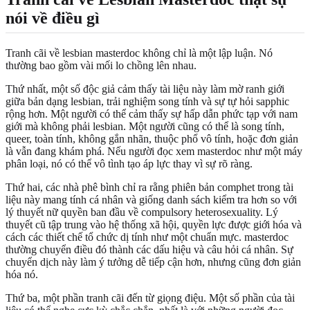
nói về điều gì
Tranh cãi về lesbian masterdoc không chỉ là một lập luận. Nó
thường bao gồm vài mối lo chồng lên nhau.
Thứ nhất, một số độc giả cảm thấy tài liệu này làm mờ ranh giới
giữa bản dạng lesbian, trải nghiệm song tính và sự tự hỏi sapphic
rộng hơn. Một người có thể cảm thấy sự hấp dẫn phức tạp với nam
giới mà không phải lesbian. Một người cũng có thể là song tính,
queer, toàn tính, không gắn nhãn, thuộc phổ vô tính, hoặc đơn giản
là vẫn đang khám phá. Nếu người đọc xem masterdoc như một máy
phân loại, nó có thể vô tình tạo áp lực thay vì sự rõ ràng.
Thứ hai, các nhà phê bình chỉ ra rằng phiên bản comphet trong tài
liệu này mang tính cá nhân và giống danh sách kiểm tra hơn so với
lý thuyết nữ quyền ban đầu về compulsory heterosexuality. Lý
thuyết cũ tập trung vào hệ thống xã hội, quyền lực được giới hóa và
cách các thiết chế tổ chức dị tính như một chuẩn mực. masterdoc
thường chuyển điều đó thành các dấu hiệu và câu hỏi cá nhân. Sự
chuyển dịch này làm ý tưởng dễ tiếp cận hơn, nhưng cũng đơn giản
hóa nó.
Thứ ba, một phần tranh cãi đến từ giọng điệu. Một số phần của tài