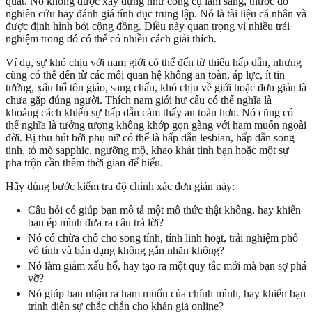
quát. Nó không được xây dựng như công cụ lâm sàng, thước đo
nghiên cứu hay đánh giá tính dục trung lập. Nó là tài liệu cá nhân và
được định hình bởi cộng đồng. Điều này quan trọng vì nhiều trải
nghiệm trong đó có thể có nhiều cách giải thích.
Ví dụ, sự khó chịu với nam giới có thể đến từ thiếu hấp dẫn, nhưng
cũng có thể đến từ các mối quan hệ không an toàn, áp lực, ít tin
tưởng, xấu hổ tôn giáo, sang chấn, khó chịu về giới hoặc đơn giản là
chưa gặp đúng người. Thích nam giới hư cấu có thể nghĩa là
khoảng cách khiến sự hấp dẫn cảm thấy an toàn hơn. Nó cũng có
thể nghĩa là tưởng tượng không khớp gọn gàng với ham muốn ngoài
đời. Bị thu hút bởi phụ nữ có thể là hấp dẫn lesbian, hấp dẫn song
tính, tò mò sapphic, ngưỡng mộ, khao khát tình bạn hoặc một sự
pha trộn cần thêm thời gian để hiểu.
Hãy dùng bước kiểm tra độ chính xác đơn giản này:
Câu hỏi có giúp bạn mô tả một mô thức thật không, hay khiến
bạn ép mình đưa ra câu trả lời?
Nó có chừa chỗ cho song tính, tính linh hoạt, trải nghiệm phổ
vô tính và bản dạng không gắn nhãn không?
Nó làm giảm xấu hổ, hay tạo ra một quy tắc mới mà bạn sợ phá
vỡ?
Nó giúp bạn nhận ra ham muốn của chính mình, hay khiến bạn
trình diễn sự chắc chắn cho khán giả online?