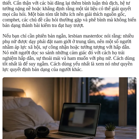
thiết. Cẩn thận với các bài đăng lại thêm bình luận thù địch, hệ tư
tưởng nặng nề hoặc khẳng định rằng một tài liệu có thể giải quyết
mọi câu hỏi. Một bản tóm tắt hữu ích nên giải thích nguồn gốc,
comphet, các chủ đề câu hỏi thường gặp và phê bình mà không biến
bản dạng thành bài kiểm tra đạt hay trượt.
Nếu bạn chỉ cần phiên bản ngắn, lesbian masterdoc nói rằng: nhiều
phụ nữ được dạy phải đặt nam giới ở trung tâm, nên một số người
nhầm áp lực xã hội, sự công nhận hoặc tưởng tượng với hấp dẫn.
Nó mời người đọc so sánh những cảm giác đó với cách họ trải
nghiệm hấp dẫn, sự thoải mái và ham muốn với phụ nữ. Cách dùng
tốt nhất là để suy ngẫm. Cách dùng yếu nhất là xem nó như quyền
lực quyết định bản dạng của người khác.