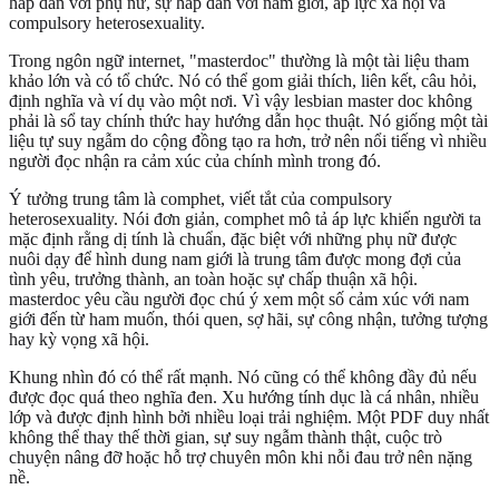
hấp dẫn với phụ nữ, sự hấp dẫn với nam giới, áp lực xã hội và
compulsory heterosexuality.
Trong ngôn ngữ internet, "masterdoc" thường là một tài liệu tham
khảo lớn và có tổ chức. Nó có thể gom giải thích, liên kết, câu hỏi,
định nghĩa và ví dụ vào một nơi. Vì vậy lesbian master doc không
phải là sổ tay chính thức hay hướng dẫn học thuật. Nó giống một tài
liệu tự suy ngẫm do cộng đồng tạo ra hơn, trở nên nổi tiếng vì nhiều
người đọc nhận ra cảm xúc của chính mình trong đó.
Ý tưởng trung tâm là comphet, viết tắt của compulsory
heterosexuality. Nói đơn giản, comphet mô tả áp lực khiến người ta
mặc định rằng dị tính là chuẩn, đặc biệt với những phụ nữ được
nuôi dạy để hình dung nam giới là trung tâm được mong đợi của
tình yêu, trưởng thành, an toàn hoặc sự chấp thuận xã hội.
masterdoc yêu cầu người đọc chú ý xem một số cảm xúc với nam
giới đến từ ham muốn, thói quen, sợ hãi, sự công nhận, tưởng tượng
hay kỳ vọng xã hội.
Khung nhìn đó có thể rất mạnh. Nó cũng có thể không đầy đủ nếu
được đọc quá theo nghĩa đen. Xu hướng tính dục là cá nhân, nhiều
lớp và được định hình bởi nhiều loại trải nghiệm. Một PDF duy nhất
không thể thay thế thời gian, sự suy ngẫm thành thật, cuộc trò
chuyện nâng đỡ hoặc hỗ trợ chuyên môn khi nỗi đau trở nên nặng
nề.