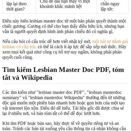
Chủ đề dài hạn thay vì một
lặp lại theo
chắn ngay
khoảnh khắc mãnh liệt
thời gian?
lập tức
Điều này biến lesbian master doc từ một bản phán quyết thành một
chiếc gương. Gương có thể cho bạn thấy điều hữu ích, nhưng bạn
vẫn là người quyết định hình ảnh phản chiếu đó có nghĩa gì.
Nếu câu hỏi có cấu trúc dễ hơn viết nhật ký mở,
một bài tự đánh giá
lesbian có cấu trúc
có thể là cách ít áp lực để sắp xếp mô thức. Hãy
xem mọi kết quả như công cụ hỗ trợ suy ngẫm, không phải phán
quyết cuối cùng.
Tìm kiếm Lesbian Master Doc PDF, tóm
tắt và Wikipedia
Các tìm kiếm như "lesbian master doc PDF", "lesbian masterdoc
summary" và "lesbian masterdoc Wikipedia" thường đến từ những
độc giả muốn một phiên bản nhanh hơn hoặc gọn hơn của một tạo
vật internet lộn xộn. Điều đó dễ hiểu. Tài liệu gốc đã được chia sẻ
lại ở nhiều nơi, và bản tóm tắt có thể dễ đọc lướt hơn.
Khi tìm PDF hoặc bản sao, hãy thực tế về quyền riêng tư và an
toàn. Tránh các bản tải xuống yêu cầu thông tin cá nhân không cần