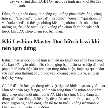
cậy và khẳng định LGBTQ+ nếu quá trình này khơi lên đau
khổ mạnh.
Dùng từ ngữ bản dạng như công cụ, không phải chiếc lồng, cũng
hữu ích. "Lesbian", "bisexual", "sapphic", "queer", "questioning"
và "unlabeled" có thể tạo những kiểu nhẹ nhõm khác nhau cho
những người khác nhau. Bạn không cần chọn từ chính xác nhất
trước khi được phép chăm sóc bản thân.
Khi Lesbian Master Doc hữu ích và khi
nên tạm dừng
lesbian master doc có thể hữu ích nếu nó khiến đời sống bên trong
của bạn bớt ngẫu nhiên. Nó có thể giúp bạn nhận ra sự hấp dẫn với
phụ nữ đã hiện diện lâu hơn bạn từng thừa nhận, hoặc sự quan tâm
với nam giới thường phụ thuộc vào khoảng cách, địa vị, an toàn
hoặc kỳ vọng.
Có thể đã đến lúc tạm dừng nếu việc đọc nó khiến bạn xoáy sâu, so
sánh bản thân nghiệt ngã, phủ nhận song tính của mình hoặc cảm
thấy bị ép nhận một nhãn gọi trước khi sẵn sàng. Cũng đáng tạm
dừng nếu bạn dùng tài liệu này để phán xét xu hướng của người
khác. Ngôn ngữ bản dạng nên hỗ trợ tự hiểu, không trở thành vũ
khí trong tranh luận cộng đồng.