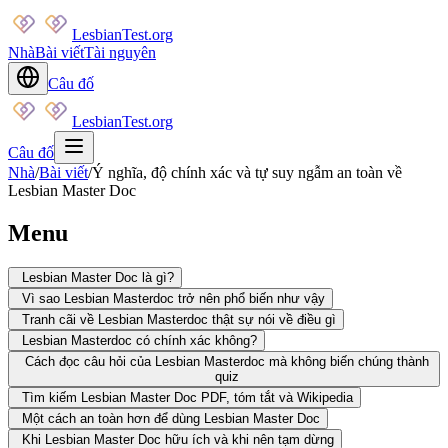
LesbianTest.org
Nhà
Bài viết
Tài nguyên
Câu đố
LesbianTest.org
Câu đố
Nhà
/
Bài viết
/
Ý nghĩa, độ chính xác và tự suy ngẫm an toàn về
Lesbian Master Doc
Menu
Lesbian Master Doc là gì?
Vì sao Lesbian Masterdoc trở nên phổ biến như vậy
Tranh cãi về Lesbian Masterdoc thật sự nói về điều gì
Lesbian Masterdoc có chính xác không?
Cách đọc câu hỏi của Lesbian Masterdoc mà không biến chúng thành
quiz
Tìm kiếm Lesbian Master Doc PDF, tóm tắt và Wikipedia
Một cách an toàn hơn để dùng Lesbian Master Doc
Khi Lesbian Master Doc hữu ích và khi nên tạm dừng