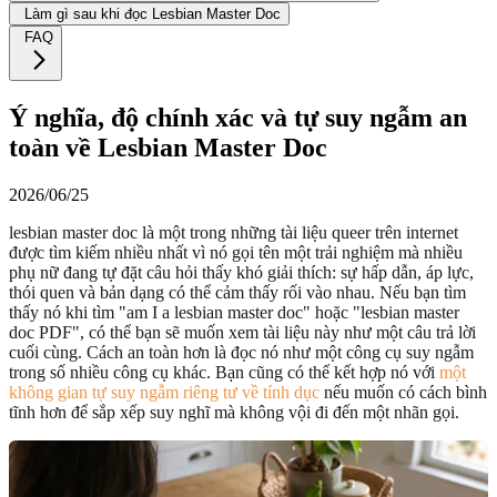
Làm gì sau khi đọc Lesbian Master Doc
FAQ
Ý nghĩa, độ chính xác và tự suy ngẫm an
toàn về Lesbian Master Doc
2026/06/25
lesbian master doc là một trong những tài liệu queer trên internet
được tìm kiếm nhiều nhất vì nó gọi tên một trải nghiệm mà nhiều
phụ nữ đang tự đặt câu hỏi thấy khó giải thích: sự hấp dẫn, áp lực,
thói quen và bản dạng có thể cảm thấy rối vào nhau. Nếu bạn tìm
thấy nó khi tìm "am I a lesbian master doc" hoặc "lesbian master
doc PDF", có thể bạn sẽ muốn xem tài liệu này như một câu trả lời
cuối cùng. Cách an toàn hơn là đọc nó như một công cụ suy ngẫm
trong số nhiều công cụ khác. Bạn cũng có thể kết hợp nó với
một
không gian tự suy ngẫm riêng tư về tính dục
nếu muốn có cách bình
tĩnh hơn để sắp xếp suy nghĩ mà không vội đi đến một nhãn gọi.