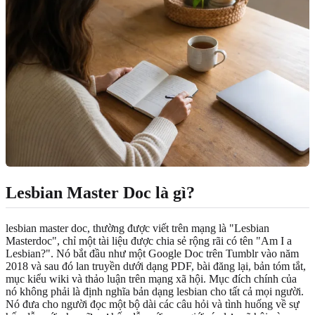
Lesbian Master Doc là gì?
lesbian master doc, thường được viết trên mạng là "Lesbian
Masterdoc", chỉ một tài liệu được chia sẻ rộng rãi có tên "Am I a
Lesbian?". Nó bắt đầu như một Google Doc trên Tumblr vào năm
2018 và sau đó lan truyền dưới dạng PDF, bài đăng lại, bản tóm tắt,
mục kiểu wiki và thảo luận trên mạng xã hội. Mục đích chính của
nó không phải là định nghĩa bản dạng lesbian cho tất cả mọi người.
Nó đưa cho người đọc một bộ dài các câu hỏi và tình huống về sự