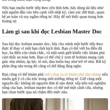
Nếu bạn muốn bước tiếp theo yên tĩnh hơn, hãy dùng tài liệu như
một nguồn đầu vào bên cạnh viết nhật ký, cảm xúc đời thực, quan
hệ an toàn và suy ngẫm riêng tư. Hãy để mô thức quan trọng hơn
hoảng sợ.
Làm gì sau khi đọc Lesbian Master Doc
Sau khi đọc lesbian master doc, hãy cho mình một bước tiếp theo
thực tế thay vì một hạn chót kịch tính. Bạn có thể viết ba điều đã
học, ba điều còn chưa chắc, và một ranh giới khiến việc khám phá
cảm thấy an toàn hơn. Bạn có thể chú ý xem từ lesbian mang cảm
giác nhẹ nhõm, áp lực, tò mò, đau buồn hay như trở về nhà. Bất kỳ
phản ứng nào trong đó cũng có thể đáng lắng nghe.
Bạn cũng có thể khám phá
một công cụ tự khám phá nhẹ nhàng
nếu
muốn gợi ý có cấu trúc trong môi trường riêng tư. Giữ cùng một
nguyên tắc: không tài nguyên đơn lẻ nào được xếp trên trải nghiệm
sống của bạn. lesbian master doc có thể mở một cánh cửa, nhưng
bạn chọn bước qua nó chậm đến mức nào.