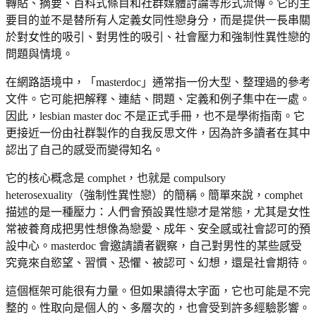
轉貼、摘要、百科式條目和社群媒體討論等形式流傳。它的主
要目的並不是替所有人定義女同性戀身分，而是提供一長串關
於對女性的吸引、對男性的吸引、社會壓力和強制性異性戀的
問題與情境。
在網路語境中，「masterdoc」通常指一份大型、整理過的參考
文件。它可能把解釋、連結、問題、定義和例子集中在一處。
因此，lesbian master doc 不是正式手冊，也不是學術指南。它
更接近一份由社群製作的自我反思文件，因為許多讀者在其中
認出了自己的感受而變得知名。
它的核心概念是 comphet，也就是 compulsory
heterosexuality（強制性異性戀）的簡稱。簡單來說，comphet
描述的是一種壓力：人們會預設異性戀才是常態，尤其是女性
常被養育成把男性想像為戀愛、成年、安全感或社會認可的預
設中心。masterdoc 會邀請讀者觀察，自己對男性的某些感受
究竟來自慾望、習慣、恐懼、被認可、幻想，還是社會期待。
這個框架可能很有力量。但如果讀得太字面，它也可能是不完
整的。性取向是個人的、多層次的，也會受到許多經驗影響。