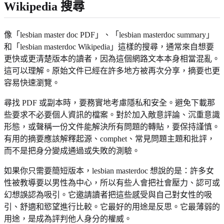
Wikipedia 搜尋
像「lesbian master doc PDF」、「lesbian masterdoc summary」
和「lesbian masterdoc Wikipedia」這樣的搜尋，通常來自想要
更快或更清楚版本的讀者，因為這個網路文本本身相當混亂。
這可以理解。原始文件已經在許多地方被再次分享，摘要也更
容易快速瀏覽。
尋找 PDF 或副本時，要務實地考慮隱私和安全。避免下載那
些要求不必要個人資訊的檔案。對於加入敵意評論、沉重意識
形態，或聲稱一份文件能解決所有問題的轉貼，要保持謹慎。
有用的摘要應該解釋起源、comphet、常見問題主題和批評，
而不是把身分變成通過或失敗的測驗。
如果你只需要簡短版本，lesbian masterdoc 想說的是：許多女
性被教導要以男性為中心，所以有些人會把社會壓力、認可或
幻想誤認為吸引。它邀請讀者把這些感受與自己對女性的吸
引、舒適和慾望進行比較。它最好的用途是反思。它最薄弱的
用途，是成為評判他人身分的權威。