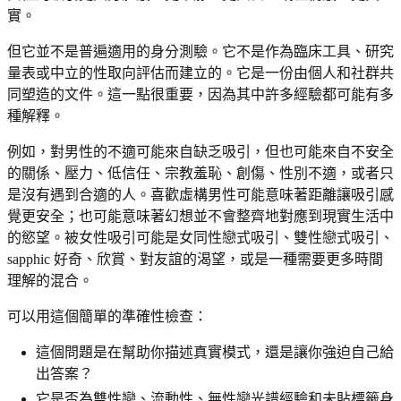
實。
但它並不是普遍適用的身分測驗。它不是作為臨床工具、研究
量表或中立的性取向評估而建立的。它是一份由個人和社群共
同塑造的文件。這一點很重要，因為其中許多經驗都可能有多
種解釋。
例如，對男性的不適可能來自缺乏吸引，但也可能來自不安全
的關係、壓力、低信任、宗教羞恥、創傷、性別不適，或者只
是沒有遇到合適的人。喜歡虛構男性可能意味著距離讓吸引感
覺更安全；也可能意味著幻想並不會整齊地對應到現實生活中
的慾望。被女性吸引可能是女同性戀式吸引、雙性戀式吸引、
sapphic 好奇、欣賞、對友誼的渴望，或是一種需要更多時間
理解的混合。
可以用這個簡單的準確性檢查：
這個問題是在幫助你描述真實模式，還是讓你強迫自己給
出答案？
它是否為雙性戀、流動性、無性戀光譜經驗和未貼標籤身