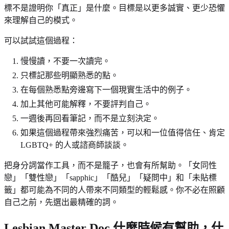
標不是證明你「真正」是什麼。目標是以更多誠實、更少恐懼
來理解自己的模式。
可以試試這個過程：
慢慢讀，不要一次讀完。
只標記那些明顯熟悉的點。
在每個熟悉點旁邊寫下一個現實生活中的例子。
加上其他可能解釋，不要評判自己。
一週後再回看筆記，而不是立刻決定。
如果這個過程帶來強烈痛苦，可以和一位值得信任、肯定
LGBTQ+ 的人或諮商師談談。
把身分詞當作工具，而不是籠子，也會有所幫助。「女同性
戀」「雙性戀」「sapphic」「酷兒」「疑問中」和「未貼標
籤」都可能為不同的人帶來不同類型的輕鬆感。你不必在照顧
自己之前，先選出最精確的詞。
Lesbian Master Doc 什麼時候有幫助，什