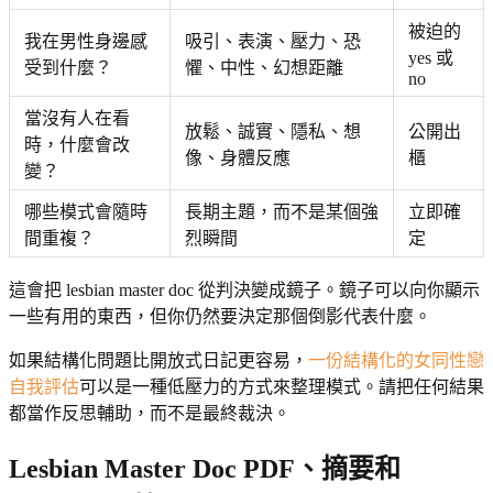
被迫的
我在男性身邊感
吸引、表演、壓力、恐
yes 或
受到什麼？
懼、中性、幻想距離
no
當沒有人在看
放鬆、誠實、隱私、想
公開出
時，什麼會改
像、身體反應
櫃
變？
哪些模式會隨時
長期主題，而不是某個強
立即確
間重複？
烈瞬間
定
這會把 lesbian master doc 從判決變成鏡子。鏡子可以向你顯示
一些有用的東西，但你仍然要決定那個倒影代表什麼。
如果結構化問題比開放式日記更容易，
一份結構化的女同性戀
自我評估
可以是一種低壓力的方式來整理模式。請把任何結果
都當作反思輔助，而不是最終裁決。
Lesbian Master Doc PDF、摘要和