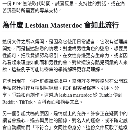
一份 PDF 無法取代時間、誠實反思、支持性的對話，或在痛
苦沉重時所需要的專業支持。
為什麼 Lesbian Masterdoc 會如此流行
這份文件之所以傳開，是因為它使用日常語言。它沒有從理論
開始，而是描述熟悉的情境：對虛構男性角色的迷戀、想要男
性認可、把欣賞誤認為吸引、在女性身邊更有生命力，或者因
為看起來理應如此而和男性約會。對於還沒有酷兒詞彙的人來
說，這些例子可能比密集的學術解釋更容易理解。
它也出現在一個社群媒體環境中，當時許多年輕酷兒在公開或
半私密社群裡互相對照經驗。PDF 很容易保存、引用、分
享、爭論和再創作。這幫助 lesbian masterdoc 從 Tumblr 傳到
Reddit、TikTok、百科頁面和摘要文章。
另一個引起共鳴的原因，是情感上的允許。許多正在疑問中的
讀者會擔心，過去與男性的關係、對名人的迷戀，或不確定感
會自動讓她們「不符合」女同性戀身分。這份文件反駁了這樣