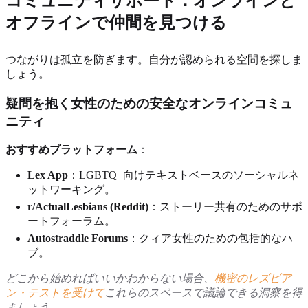
コミュニティサポート：オンラインと
オフラインで仲間を見つける
つながりは孤立を防ぎます。自分が認められる空間を探しま
しょう。
疑問を抱く女性のための安全なオンラインコミュ
ニティ
おすすめプラットフォーム
：
Lex App
：LGBTQ+向けテキストベースのソーシャルネ
ットワーキング。
r/ActualLesbians (Reddit)
：ストーリー共有のためのサポ
ートフォーラム。
Autostraddle Forums
：クィア女性のための包括的なハ
ブ。
どこから始めればいいかわからない場合、
機密のレズビア
ン・テストを受けて
これらのスペースで議論できる洞察を得
ましょう
。