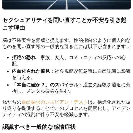
セクシュアリティを問い直すことが不安を引き起
こす理由
脳は不確実性を脅威と捉えます。性的指向のように個人的な
ものを問い直す際の一般的な引き金には以下が含まれます：
拒絶の恐れ
：家族、友人、コミュニティの反応への心
配。
内面化された偏見
：社会規範が無意識に自己認識に影響
を与える。
「本当に確か？」のスパイラル
：過去の経験を過度に分
析し、メンタル疲労を生む。
私たちの
自己探求のレズビアン・テスト
は、構造化された振
り返りを提供することでこのプロセスを簡素化し、アイデン
ティティの混乱に伴う不安を軽減します。
認識すべき一般的な感情症状