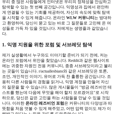
우리 중 많은 사람들에게 인터넷은 우리의 정체성을 안심하고
탐색할 수 있는 첫 번째 공간입니다. 익명성과 집에서 편안하
게 연결될 수 있는 기회를 제공하여, 자신의 속도에 맞춰 탐색
을 시작할 수 있게 해줍니다. 온라인
WLW 커뮤니티
는 방대하
고 환영하며, 당신이 묻고 있는 바로 그 질문들로 고민해 온 여
성들로 가득 차 있을 것입니다. 저에게는 생명줄과 같았습니
다.
1. 익명 지원을 위한 포럼 및 서브레딧 탐색
제가 실생활에서 누구와도 이야기할 준비가 되기 전에, 저는
온라인 포럼에서 위안을 찾았습니다. Reddit과 같은 웹사이트
에는 귀중한 자원인 전용 커뮤니티, 종종 서브레딧이라고 불리
는 곳들이 있습니다. r/actuallesbians와 같은 서브레딧은 토론,
조언, 개인적인 이야기, 유머로 가득 찬 훌륭한 공간입니다. 조
용히 다른 사람들의 경험을 읽거나, 익명 계정을 만들어 자신
의 질문을 할 수 있습니다. 많은 게시물들이 "방금 레즈비언 테
스트를 했는데 다음에 무엇을 해야 할지 모르겠어요"로 시작
하므로, 당신은 같은 고민을 하는 사람들을 만날 수 있을 것입
니다. 이러한
온라인 레즈비언 포럼
은 커뮤니티의 다양성과 따
뜻함을 처음 엿볼 수 있게 해주었고, 어떤 압력 없이도 제가 이
해받고 있다는 느낌을 갖도록 도와주었습니다.