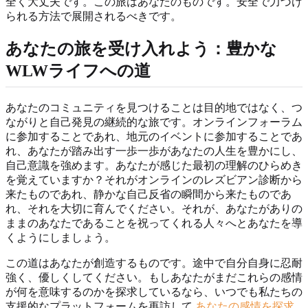
全く大丈夫です。この旅はあなたのものです。安全で力づけ
られる方法で展開されるべきです。
あなたの旅を受け入れよう：豊かな
WLWライフへの道
あなたのコミュニティを見つけることは目的地ではなく、つ
ながりと自己発見の継続的な旅です。オンラインフォーラム
に参加することであれ、地元のイベントに参加することであ
れ、あなたが踏み出す一歩一歩があなたの人生を豊かにし、
自己意識を強めます。あなたが感じた最初の理解のひらめき
を覚えていますか？それがオンラインのレズビアン診断から
来たものであれ、静かな自己反省の瞬間から来たものであ
れ、それを大切に育んでください。それが、あなたがありの
ままのあなたであることを祝ってくれる人々へとあなたを導
くようにしましょう。
この道はあなたが創造するものです。途中で自分自身に忍耐
強く、優しくしてください。もしあなたがまだこれらの感情
が何を意味するのかを探求しているなら、いつでも私たちの
支援的なプラットフォームを再訪して
あなたの感情を探求