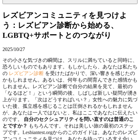
レズビアンコミュニティを見つけよ
う：レズビアン診断から始める、
LGBTQ+サポートとのつながり
2025/10/27
その小さな気づきの瞬間は、スリルに満ちていると同時に、
恐ろしいものでもあります。もしかしたら、あなたは私たち
の
レズビアン診断
を受けたばかりで、深い響きを感じたの
かもしれません。あるいは、何年もの間育んできた感情かも
しれません。レズビアン診断で自分の結果を見て、最初の
「なるほど！」という瞬間の後、しばしば新しい疑問が湧き
上がります。「次はどうすればいい？」女性への魅力に気づ
いた後、孤立感を感じることは圧倒されるかもしれません
が、あなたは一人ではないと、私はここであなたに伝えたい
のです。
自分のセクシュアリティを問い直すのは普通のこ
とですか？
もちろんです。それは美しい旅の最初のステッ
プです。Lesbiantest.orgからのこのガイドは、あなたのレズビ
アンコミュニティを見つけ、あなたを待っている支え合い、