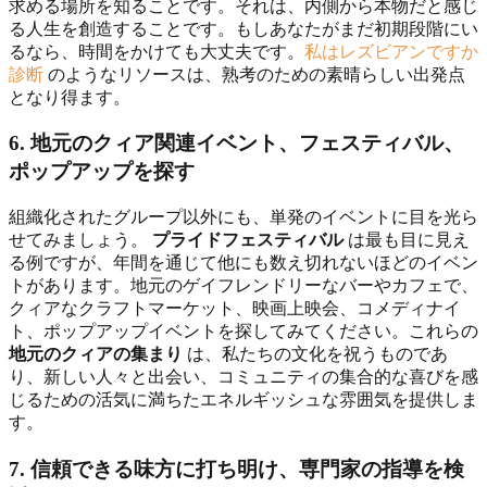
求める場所を知ることです。それは、内側から本物だと感じ
る人生を創造することです。もしあなたがまだ初期段階にい
るなら、時間をかけても大丈夫です。
私はレズビアンですか
診断
のようなリソースは、熟考のための素晴らしい出発点
となり得ます。
6. 地元のクィア関連イベント、フェスティバル、
ポップアップを探す
組織化されたグループ以外にも、単発のイベントに目を光ら
せてみましょう。
プライドフェスティバル
は最も目に見え
る例ですが、年間を通じて他にも数え切れないほどのイベン
トがあります。地元のゲイフレンドリーなバーやカフェで、
クィアなクラフトマーケット、映画上映会、コメディナイ
ト、ポップアップイベントを探してみてください。これらの
地元のクィアの集まり
は、私たちの文化を祝うものであ
り、新しい人々と出会い、コミュニティの集合的な喜びを感
じるための活気に満ちたエネルギッシュな雰囲気を提供しま
す。
7. 信頼できる味方に打ち明け、専門家の指導を検