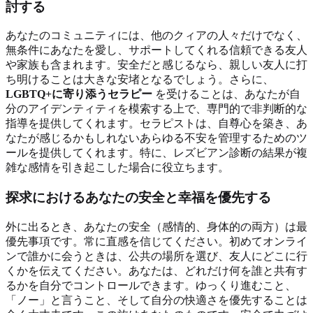
討する
あなたのコミュニティには、他のクィアの人々だけでなく、
無条件にあなたを愛し、サポートしてくれる信頼できる友人
や家族も含まれます。安全だと感じるなら、親しい友人に打
ち明けることは大きな安堵となるでしょう。さらに、
LGBTQ+に寄り添うセラピー
を受けることは、あなたが自
分のアイデンティティを模索する上で、専門的で非判断的な
指導を提供してくれます。セラピストは、自尊心を築き、あ
なたが感じるかもしれないあらゆる不安を管理するためのツ
ールを提供してくれます。特に、レズビアン診断の結果が複
雑な感情を引き起こした場合に役立ちます。
探求におけるあなたの安全と幸福を優先する
外に出るとき、あなたの安全（感情的、身体的の両方）は最
優先事項です。常に直感を信じてください。初めてオンライ
ンで誰かに会うときは、公共の場所を選び、友人にどこに行
くかを伝えてください。あなたは、どれだけ何を誰と共有す
るかを自分でコントロールできます。ゆっくり進むこと、
「ノー」と言うこと、そして自分の快適さを優先することは