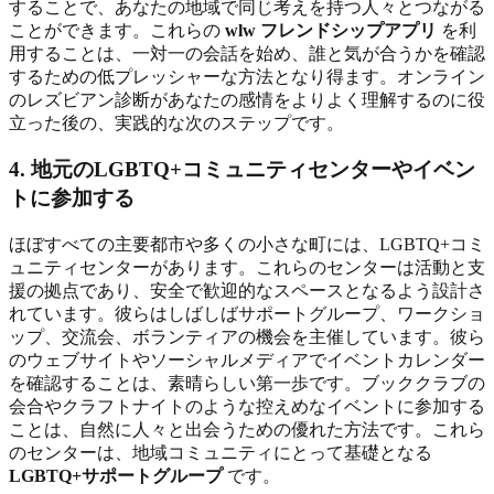
することで、あなたの地域で同じ考えを持つ人々とつながる
ことができます。これらの
wlw フレンドシップアプリ
を利
用することは、一対一の会話を始め、誰と気が合うかを確認
するための低プレッシャーな方法となり得ます。オンライン
のレズビアン診断があなたの感情をよりよく理解するのに役
立った後の、実践的な次のステップです。
4. 地元のLGBTQ+コミュニティセンターやイベン
トに参加する
ほぼすべての主要都市や多くの小さな町には、LGBTQ+コミ
ュニティセンターがあります。これらのセンターは活動と支
援の拠点であり、安全で歓迎的なスペースとなるよう設計さ
れています。彼らはしばしばサポートグループ、ワークショ
ップ、交流会、ボランティアの機会を主催しています。彼ら
のウェブサイトやソーシャルメディアでイベントカレンダー
を確認することは、素晴らしい第一歩です。ブッククラブの
会合やクラフトナイトのような控えめなイベントに参加する
ことは、自然に人々と出会うための優れた方法です。これら
のセンターは、地域コミュニティにとって基礎となる
LGBTQ+サポートグループ
です。