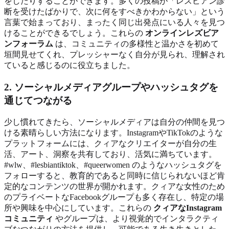
をしたりすることができます。多くの投稿が「レズビアン診
断を受けたばかりで、次に何をすべきかわからない」という
言葉で始まっており、まったく同じ出発点にいる人々を見つ
けることができるでしょう。これらの
オンラインレズビア
ンフォーラム
は、コミュニティの多様性と温かさを初めて
垣間見せてくれ、プレッシャーなく自分が見られ、理解され
ていると感じるのに役立ちました。
2. ソーシャルメディアグループやハッシュタグを
通じてつながる
少し慣れてきたら、ソーシャルメディアは自分の仲間を見つ
ける素晴らしい方法になります。InstagramやTikTokのような
プラットフォームには、クィアなクリエイターが自分の生
活、アート、洞察を共有しており、活気に満ちています。
#wlw、#lesbiantiktok、#queerwomen のようなハッシュタグを
フォローすると、教育的であると同時に信じられないほど肯
定的なコンテンツの世界が開かれます。クィアな女性のため
のプライベートなFacebookグループも多く存在し、特定の場
所や興味を中心にしています。これらの
クィアなInstagram
コミュニティ
やグループは、より視覚的でインタラクティ