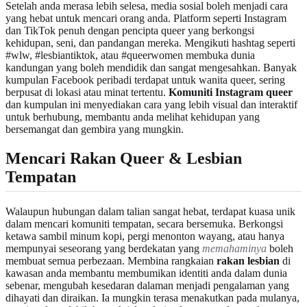
Setelah anda merasa lebih selesa, media sosial boleh menjadi cara
yang hebat untuk mencari orang anda. Platform seperti Instagram
dan TikTok penuh dengan pencipta queer yang berkongsi
kehidupan, seni, dan pandangan mereka. Mengikuti hashtag seperti
#wlw, #lesbiantiktok, atau #queerwomen membuka dunia
kandungan yang boleh mendidik dan sangat mengesahkan. Banyak
kumpulan Facebook peribadi terdapat untuk wanita queer, sering
berpusat di lokasi atau minat tertentu.
Komuniti Instagram queer
dan kumpulan ini menyediakan cara yang lebih visual dan interaktif
untuk berhubung, membantu anda melihat kehidupan yang
bersemangat dan gembira yang mungkin.
Mencari Rakan Queer & Lesbian
Tempatan
Walaupun hubungan dalam talian sangat hebat, terdapat kuasa unik
dalam mencari komuniti tempatan, secara bersemuka. Berkongsi
ketawa sambil minum kopi, pergi menonton wayang, atau hanya
mempunyai seseorang yang berdekatan yang
memahaminya
boleh
membuat semua perbezaan. Membina rangkaian
rakan lesbian
di
kawasan anda membantu membumikan identiti anda dalam dunia
sebenar, mengubah kesedaran dalaman menjadi pengalaman yang
dihayati dan diraikan. Ia mungkin terasa menakutkan pada mulanya,