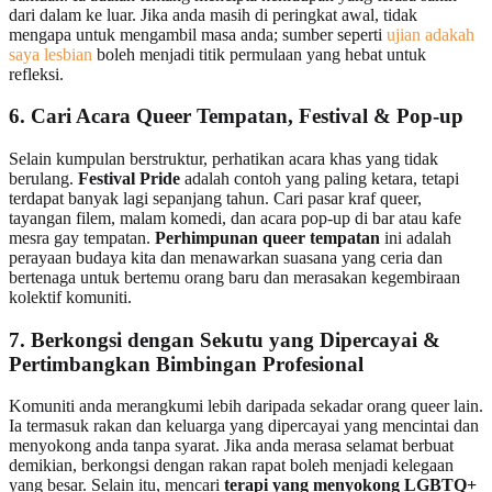
dari dalam ke luar. Jika anda masih di peringkat awal, tidak
mengapa untuk mengambil masa anda; sumber seperti
ujian adakah
saya lesbian
boleh menjadi titik permulaan yang hebat untuk
refleksi.
6. Cari Acara Queer Tempatan, Festival & Pop-up
Selain kumpulan berstruktur, perhatikan acara khas yang tidak
berulang.
Festival Pride
adalah contoh yang paling ketara, tetapi
terdapat banyak lagi sepanjang tahun. Cari pasar kraf queer,
tayangan filem, malam komedi, dan acara pop-up di bar atau kafe
mesra gay tempatan.
Perhimpunan queer tempatan
ini adalah
perayaan budaya kita dan menawarkan suasana yang ceria dan
bertenaga untuk bertemu orang baru dan merasakan kegembiraan
kolektif komuniti.
7. Berkongsi dengan Sekutu yang Dipercayai &
Pertimbangkan Bimbingan Profesional
Komuniti anda merangkumi lebih daripada sekadar orang queer lain.
Ia termasuk rakan dan keluarga yang dipercayai yang mencintai dan
menyokong anda tanpa syarat. Jika anda merasa selamat berbuat
demikian, berkongsi dengan rakan rapat boleh menjadi kelegaan
yang besar. Selain itu, mencari
terapi yang menyokong LGBTQ+