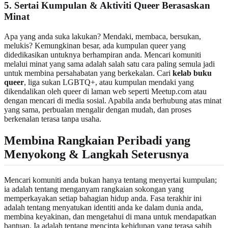
5. Sertai Kumpulan & Aktiviti Queer Berasaskan
Minat
Apa yang anda suka lakukan? Mendaki, membaca, bersukan,
melukis? Kemungkinan besar, ada kumpulan queer yang
didedikasikan untuknya berhampiran anda. Mencari komuniti
melalui minat yang sama adalah salah satu cara paling semula jadi
untuk membina persahabatan yang berkekalan. Cari
kelab buku
queer
, liga sukan LGBTQ+, atau kumpulan mendaki yang
dikendalikan oleh queer di laman web seperti Meetup.com atau
dengan mencari di media sosial. Apabila anda berhubung atas minat
yang sama, perbualan mengalir dengan mudah, dan proses
berkenalan terasa tanpa usaha.
Membina Rangkaian Peribadi yang
Menyokong & Langkah Seterusnya
Mencari komuniti anda bukan hanya tentang menyertai kumpulan;
ia adalah tentang menganyam rangkaian sokongan yang
memperkayakan setiap bahagian hidup anda. Fasa terakhir ini
adalah tentang menyatukan identiti anda ke dalam dunia anda,
membina keyakinan, dan mengetahui di mana untuk mendapatkan
bantuan. Ia adalah tentang mencipta kehidupan yang terasa sahih