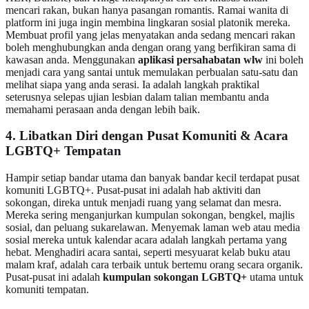
mencari rakan, bukan hanya pasangan romantis. Ramai wanita di
platform ini juga ingin membina lingkaran sosial platonik mereka.
Membuat profil yang jelas menyatakan anda sedang mencari rakan
boleh menghubungkan anda dengan orang yang berfikiran sama di
kawasan anda. Menggunakan
aplikasi persahabatan wlw
ini boleh
menjadi cara yang santai untuk memulakan perbualan satu-satu dan
melihat siapa yang anda serasi. Ia adalah langkah praktikal
seterusnya selepas ujian lesbian dalam talian membantu anda
memahami perasaan anda dengan lebih baik.
4. Libatkan Diri dengan Pusat Komuniti & Acara
LGBTQ+ Tempatan
Hampir setiap bandar utama dan banyak bandar kecil terdapat pusat
komuniti LGBTQ+. Pusat-pusat ini adalah hab aktiviti dan
sokongan, direka untuk menjadi ruang yang selamat dan mesra.
Mereka sering menganjurkan kumpulan sokongan, bengkel, majlis
sosial, dan peluang sukarelawan. Menyemak laman web atau media
sosial mereka untuk kalendar acara adalah langkah pertama yang
hebat. Menghadiri acara santai, seperti mesyuarat kelab buku atau
malam kraf, adalah cara terbaik untuk bertemu orang secara organik.
Pusat-pusat ini adalah
kumpulan sokongan LGBTQ+
utama untuk
komuniti tempatan.