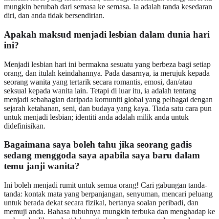
mungkin berubah dari semasa ke semasa. Ia adalah tanda kesedaran
diri, dan anda tidak bersendirian.
Apakah maksud menjadi lesbian dalam dunia hari
ini?
Menjadi lesbian hari ini bermakna sesuatu yang berbeza bagi setiap
orang, dan itulah keindahannya. Pada dasarnya, ia merujuk kepada
seorang wanita yang tertarik secara romantis, emosi, dan/atau
seksual kepada wanita lain. Tetapi di luar itu, ia adalah tentang
menjadi sebahagian daripada komuniti global yang pelbagai dengan
sejarah ketahanan, seni, dan budaya yang kaya. Tiada satu cara pun
untuk menjadi lesbian; identiti anda adalah milik anda untuk
didefinisikan.
Bagaimana saya boleh tahu jika seorang gadis
sedang menggoda saya apabila saya baru dalam
temu janji wanita?
Ini boleh menjadi rumit untuk semua orang! Cari gabungan tanda-
tanda: kontak mata yang berpanjangan, senyuman, mencari peluang
untuk berada dekat secara fizikal, bertanya soalan peribadi, dan
memuji anda. Bahasa tubuhnya mungkin terbuka dan menghadap ke