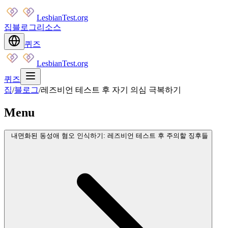
LesbianTest.org
집
블로그
리소스
퀴즈
LesbianTest.org
퀴즈
집
/
블로그
/
레즈비언 테스트 후 자기 의심 극복하기
Menu
내면화된 동성애 혐오 인식하기: 레즈비언 테스트 후 주의할 징후들