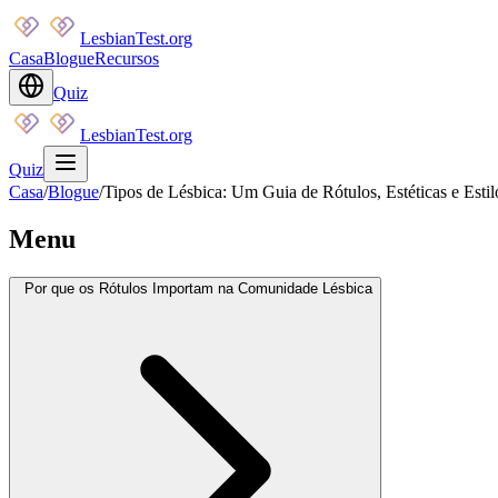
LesbianTest.org
Casa
Blogue
Recursos
Quiz
LesbianTest.org
Quiz
Casa
/
Blogue
/
Tipos de Lésbica: Um Guia de Rótulos, Estéticas e Estil
Menu
Por que os Rótulos Importam na Comunidade Lésbica