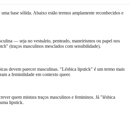
rece uma base sólida. Abaixo estão termos amplamente reconhecidos e
sculina — seja no vestuário, penteado, maneirismos ou papel nos
utch" (traços masculinos mesclados com sensibilidade).
bicas devem parecer masculinas. "Lésbica lipstick" é um termo mais
ram a feminilidade em contexto queer.
rever quem mistura traços masculinos e femininos. Já "lésbica
ma lipstick.