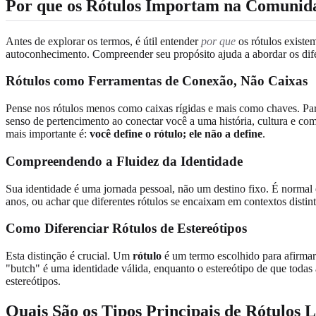
Por que os Rótulos Importam na Comunid
Antes de explorar os termos, é útil entender
por que
os rótulos existe
autoconhecimento. Compreender seu propósito ajuda a abordar os difer
Rótulos como Ferramentas de Conexão, Não Caixas
Pense nos rótulos menos como caixas rígidas e mais como chaves. Par
senso de pertencimento ao conectar você a uma história, cultura e co
mais importante é:
você define o rótulo; ele não a define
.
Compreendendo a Fluidez da Identidade
Sua identidade é uma jornada pessoal, não um destino fixo. É normal
anos, ou achar que diferentes rótulos se encaixam em contextos disti
Como Diferenciar Rótulos de Estereótipos
Esta distinção é crucial. Um
rótulo
é um termo escolhido para afirmar
"butch" é uma identidade válida, enquanto o estereótipo de que todas
estereótipos.
Quais São os Tipos Principais de Rótulos L