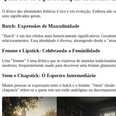
O léxico das identidades lésbicas é rico e em evolução. Embora não se
seus significados gerais.
Butch: Expressões de Masculinidade
"Butch" é um dos rótulos mais historicamente significativos. Geralm
relacionamentos. Essa identidade é diversa, abrangendo desde a "stone
Femme e Lipstick: Celebrando a Feminilidade
Uma "femme" é uma lésbica que se expressa de maneira tradicionalment
moderno, frequentemente usado para descrever uma femme glamourosa e
Stem e Chapstick: O Espectro Intermediário
Muitas pessoas se expressam entre o butch e o femme. "Stem" (fusão 
chapstick" refere-se a quem tem um estilo andrógino ou discretame