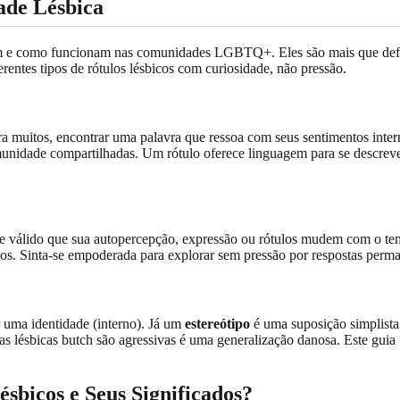
ade Lésbica
m e como funcionam nas comunidades LGBTQ+. Eles são mais que defini
entes tipos de rótulos lésbicos com curiosidade, não pressão.
a muitos, encontrar uma palavra que ressoa com seus sentimentos inte
munidade compartilhadas. Um rótulo oferece linguagem para se descrever
 e válido que sua autopercepção, expressão ou rótulos mudem com o te
ntos. Sinta-se empoderada para explorar sem pressão por respostas perm
 uma identidade (interno). Já um
estereótipo
é uma suposição simplista 
 as lésbicas butch são agressivas é uma generalização danosa. Este gu
ésbicos e Seus Significados?