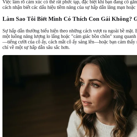
Việc làm rõ cảm xúc có thể rất phức tạp, đặc biệt khi bạn đang cố gắ
cách nhận biết các dấu hiệu tiềm năng của sự hấp dẫn lãng mạn hoặc tìn
Làm Sao Tôi Biết Mình Có Thích Con Gái Không? 
Sự hấp dẫn thường biểu hiện theo những cách vượt ra ngoài bề mặt.
một luồng năng lượng lo lắng hoặc "cảm giác bồn chồn" xung quanh c
—tiếng cười của cô ấy, cách mắt cô ấy sáng lên—hoặc bạn cảm thấy m
chỉ về một sự hấp dẫn sâu sắc hơn.