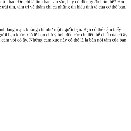
nữ khác. Đó chỉ là tình bạn sâu sắc, hay có điều gì đó hơn thế? Học
ái tim, tâm trí và thậm chí cả những tín hiệu tinh tế của cơ thể bạn.
cảnh lãng mạn, không chỉ như một người bạn. Bạn có thể cảm thấy
i bạn khác. Có lẽ bạn chú ý hơn đến các chi tiết thể chất của cô ấy
 cảm với cô ấy. Những cảm xúc này có thể là la bàn nội tâm của bạn