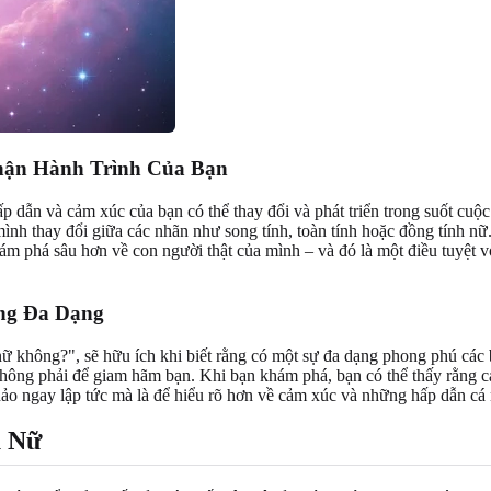
hận Hành Trình Của Bạn
p dẫn và cảm xúc của bạn có thể thay đổi và phát triển trong suốt cuộc
 mình thay đổi giữa các nhãn như song tính, toàn tính hoặc đồng tính 
ám phá sâu hơn về con người thật của mình – và đó là một điều tuyệt vờ
ng Đa Dạng
nh nữ không?", sẽ hữu ích khi biết rằng có một sự đa dạng phong phú 
ng phải để giam hãm bạn. Khi bạn khám phá, bạn có thể thấy rằng các 
ảo ngay lập tức mà là để hiểu rõ hơn về cảm xúc và những hấp dẫn cá
ụ Nữ