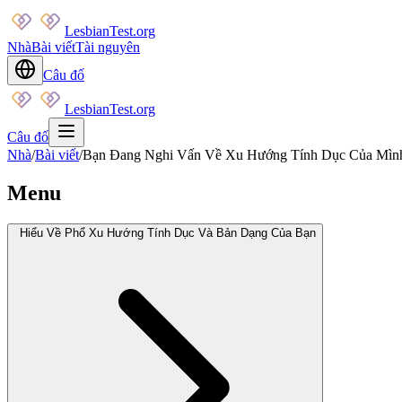
LesbianTest.org
Nhà
Bài viết
Tài nguyên
Câu đố
LesbianTest.org
Câu đố
Nhà
/
Bài viết
/
Bạn Đang Nghi Vấn Về Xu Hướng Tính Dục Của Mình
Menu
Hiểu Về Phổ Xu Hướng Tính Dục Và Bản Dạng Của Bạn